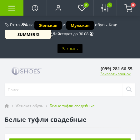
0
0
0
🏷️ Extra
-5%
на
и
обувь. Код:
Женская
Мужская
Действует до 30.08 🏖️
SUMMER ⧉
Закрыть
(099) 281 66 55
Заказать звонок
Женская обувь
Белые туфли свадебные
Белые туфли свадебные