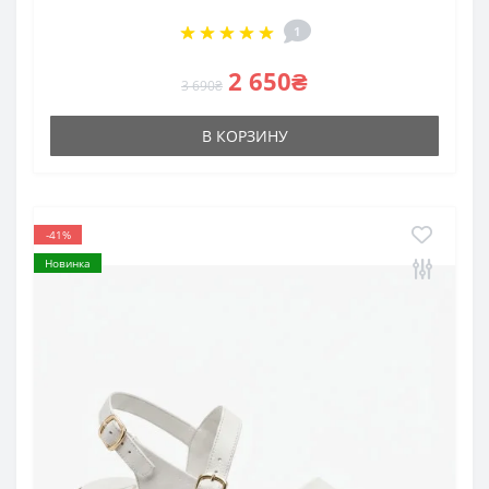
1
2 650₴
3 690₴
В КОРЗИНУ
-41%
Новинка