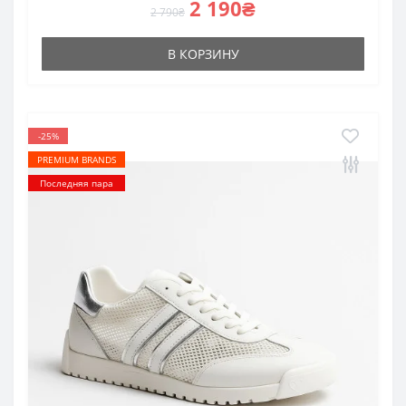
2 190₴
2 790₴
В КОРЗИНУ
-25%
PREMIUM BRANDS
Последняя пара