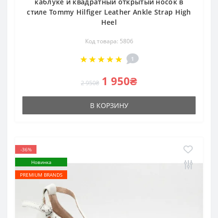
каблуке и квадратный открытый носок в
стиле Tommy Hilfiger Leather Ankle Strap High
Heel
Код товара: 5806
1
1 950₴
2 950₴
В КОРЗИНУ
-36%
Новинка
PREMIUM BRANDS