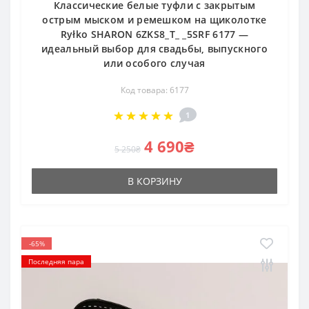
Классические белые туфли с закрытым
острым мыском и ремешком на щиколотке
Ryłko SHARON 6ZKS8_T_ _5SRF 6177 —
идеальный выбор для свадьбы, выпускного
или особого случая
Код товара: 6177
1
4 690₴
5 250₴
В КОРЗИНУ
-65%
Последняя пара