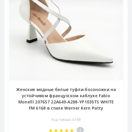
Женские модные белые туфли-босоножки на
устойчивом французском каблуке Fabio
Monelli 207657 22A649-A288-YP1035TS WHITE
FM 6168 в стиле Werner Kern Patty
Код товара: 6168
1