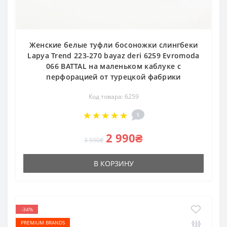
Женские белые туфли босоножки слингбеки
Lapya Trend 223-270 bayaz deri 6259 Evromoda
066 BATTAL на маленьком каблуке с
перфорацией от турецкой фабрики
Код товара: 6259
1
2 990₴
3 590₴
В КОРЗИНУ
-34%
PREMIUM BRANDS