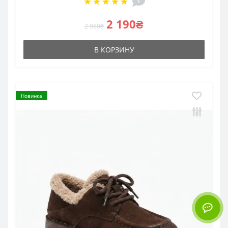
1
2 190₴
2 950₴
В КОРЗИНУ
Новинка