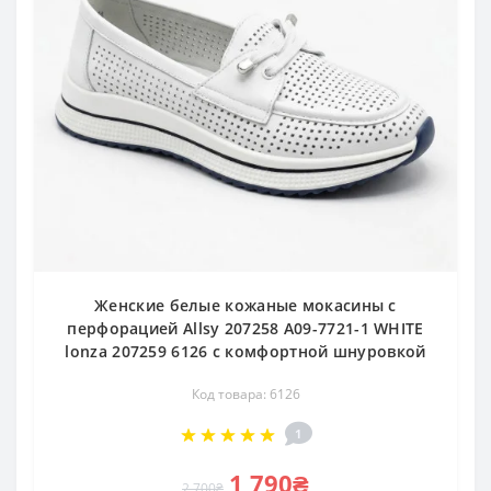
Женские белые кожаные мокасины с
перфорацией Allsy 207258 A09-7721-1 WHITE
lonza 207259 6126 с комфортной шнуровкой
Код товара: 6126
1
1 790₴
2 700₴