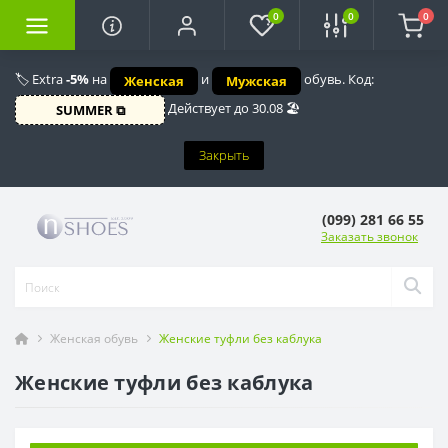
0
0
0
🏷️ Extra
-5%
на
и
обувь. Код:
Женская
Мужская
Действует до 30.08 🏖️
SUMMER ⧉
Закрыть
(099) 281 66 55
Заказать звонок
Женская обувь
Женские туфли без каблука
Женские туфли без каблука