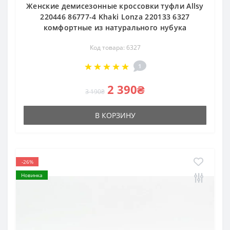
Женские демисезонные кроссовки туфли Allsy
220446 86777-4 Khaki Lonza 220133 6327
комфортные из натурального нубука
Код товара: 6327
1
2 390₴
3 190₴
В КОРЗИНУ
-26%
Новинка