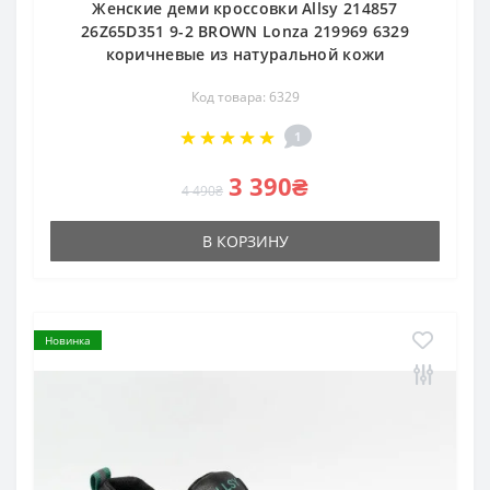
Женские деми кроссовки Allsy 214857
26Z65D351 9-2 BROWN Lonza 219969 6329
коричневые из натуральной кожи
Код товара: 6329
1
3 390₴
4 490₴
В КОРЗИНУ
Новинка