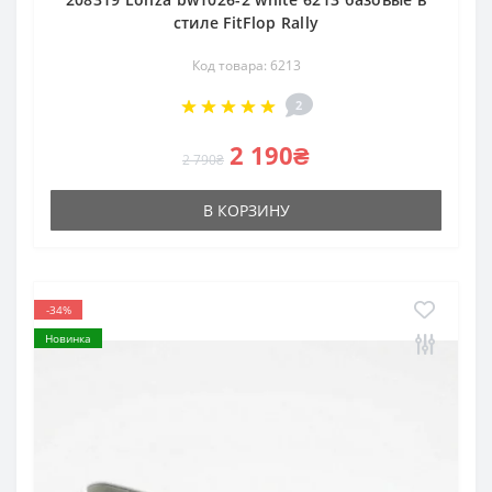
стиле FitFlop Rally
Код товара: 6213
2
2 190₴
2 790₴
В КОРЗИНУ
-34%
Новинка