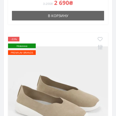
2 690₴
3 290₴
В КОРЗИНУ
-33%
Новинка
PREMIUM BRANDS