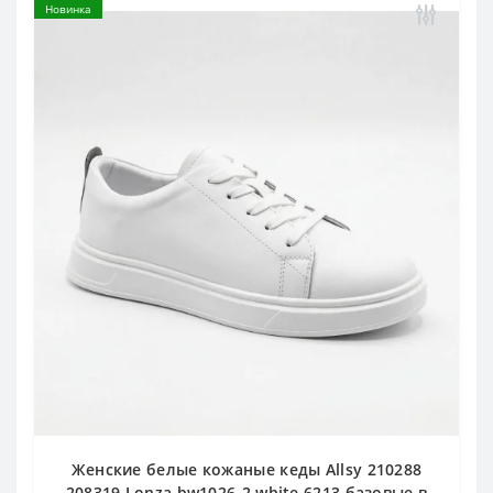
Новинка
Женские белые кожаные кеды Allsy 210288
208319 Lonza bw1026-2 white 6213 базовые в