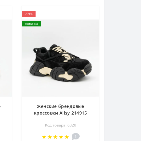
-19%
Новинка
е
Женские брендовые
кроссовки Allsy 214915
2602 6320 BLACK черные из
Код товара: 6320
ые
натуральной кожи в стиле
а
Balmain B-East
1