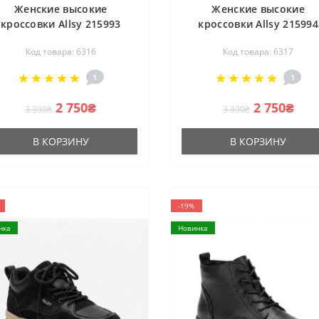
Женские высокие
Женские высокие
кроссовки Allsy 215993
кроссовки Allsy 215994
220224 527-A822-1-1RDM
220225 527-A822-1-5RD
Код товара: 6316
Код товара: 6317
6316 BIG BLACK бежево-
6317 BIG BROWN бежево
ерные подкладка байка
коричневые подкладк
1
1
ерх из натуральной кожи
байка верх из натураль
кожи
2 750₴
2 750₴
3 390₴
3 390₴
В КОРЗИНУ
В КОРЗИНУ
-19%
нка
Новинка