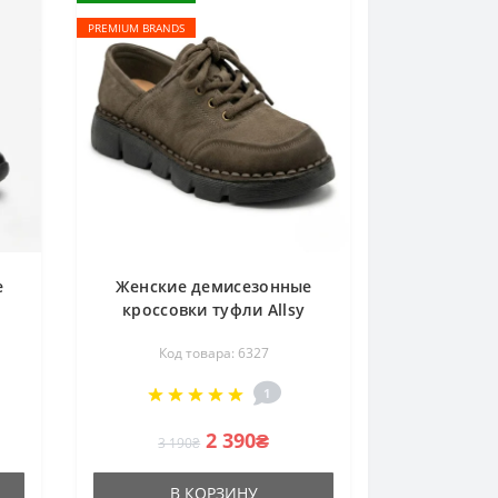
PREMIUM BRANDS
е
Женские демисезонные
кроссовки туфли Allsy
3-
220446 86777-4 Khaki Lonza
Код товара: 6327
220133 6327 комфортные
з
из натурального нубука
1
2 390₴
3 190₴
В КОРЗИНУ