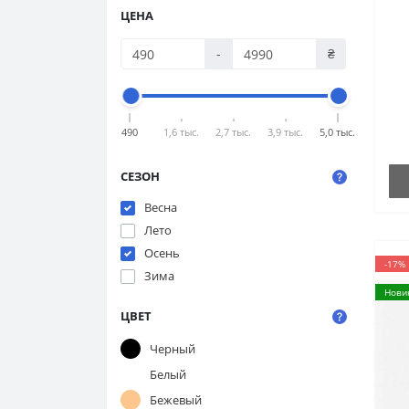
ЦЕНА
-
₴
ч
в
490
1,6 тыс.
2,7 тыс.
3,9 тыс.
5,0 тыс.
СЕЗОН
Весна
Лето
Осень
-17%
Зима
Нови
ЦВЕТ
Черный
Белый
Бежевый