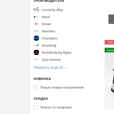
ПРОИЗВОДИТЕЛЬ
Lonza by Allsy
Nessi
Simen
Skechers
Champion
-19%
Grunberg
Нови
EvroModa by Ripka
Solo Femme
Показать еще 29
НОВИНКА
Только новые поступления
СКИДКА
Только со cкидками