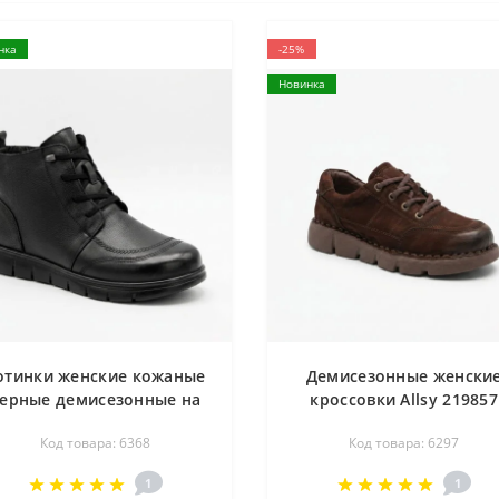
нка
-25%
Новинка
отинки женские кожаные
Демисезонные женски
ерные демисезонные на
кроссовки Allsy 219857
нуровке и молнии Allsy
86722-7 6297 BROWN
Код товара: 6368
Код товара: 6297
16897 687-6097-1P Lonza
коричневые демисезонн
219874 6368 BLACK
из натурального нубук
1
1