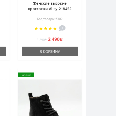
Женские высокие
кроссовки Allsy 218452
M
5671A-M 6302 COFFEE
Код товара: 6302
-
бежевые демисезонные из
а
натуральной кожи
1
ной
2 490₴
3 290₴
В КОРЗИНУ
Новинка