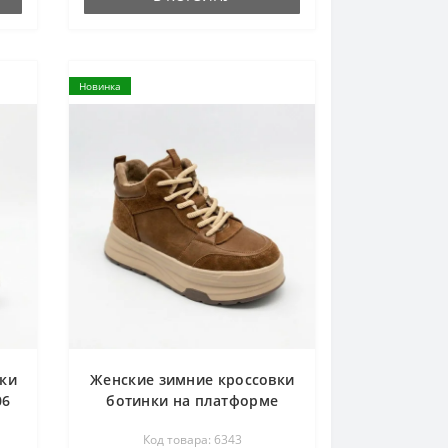
Новинка
ки
Женские зимние кроссовки
06
ботинки на платформе
Allsy 216023 ARB-2B88-8 M
Код товара: 6343
KHAKI 6343 коричневые из