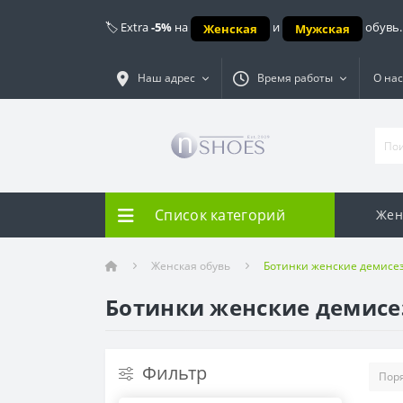
🏷️ Extra
-5%
на
и
обувь.
Женская
Мужская
Наш адрес
Время работы
О нас
Список категорий
Жен
Женская обувь
Ботинки женские демисе
Ботинки женские демис
Фильтр