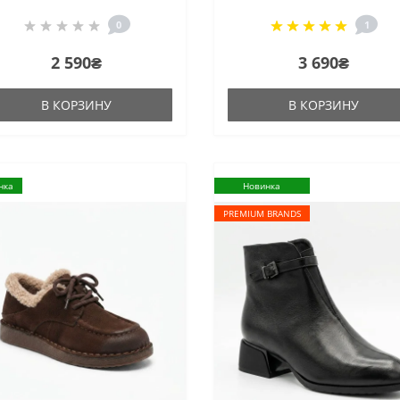
натуральной замши дл
0
1
сезона осень-зима
2 590₴
3 690₴
В КОРЗИНУ
В КОРЗИНУ
нка
Новинка
PREMIUM BRANDS