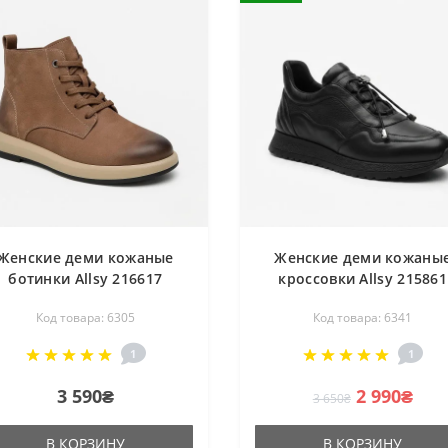
Женские деми кожаные
Женские деми кожаны
ботинки Allsy 216617
кроссовки Allsy 215861
25Z53R002-6 6305 BROWN
Lonza 219784 595-2A805
Код товара: 6305
Код товара: 6341
оричневые атомический
2193H-1R BLACK 6341
носок комфортны из
черные комфортные и
1
1
натурального нубука
натуральной кожи
3 590₴
2 990₴
3 650₴
В КОРЗИНУ
В КОРЗИНУ