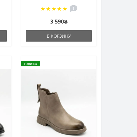
я
натуральной кожи.
1
3 590₴
В КОРЗИНУ
Новинка