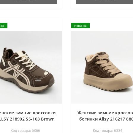
нка
Новинка
енские зимние кроссовки
Женские зимние кроссов
LLSY 218902 SS-103 Brown
ботинки Allsy 216217 88
366 коричневые на меху
6334 BROWN SUEDE
Код товара: 6366
Код товара: 6334
шоколадные из