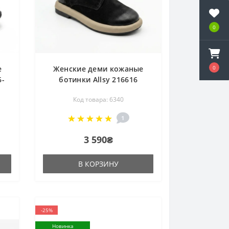
0
0
е
Женские деми кожаные
6-
ботинки Allsy 216616
39
25Z53R002-2 BLACK 6340
Код товара: 6340
з
черные атомический носок
комфортны из
1
натурального нубука
3 590₴
В КОРЗИНУ
-25%
Новинка