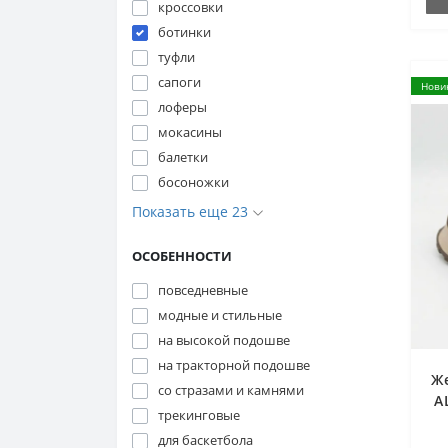
кроссовки
ботинки
туфли
сапоги
Нови
лоферы
мокасины
балетки
босоножки
Показать еще 23
ОСОБЕННОСТИ
повседневные
модные и стильные
на высокой подошве
на тракторной подошве
Ж
со стразами и камнями
A
трекинговые
6
для баскетбола