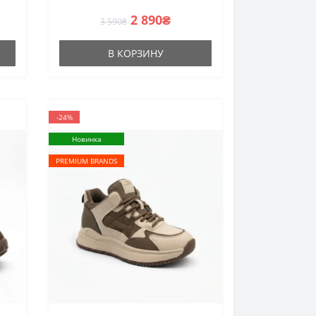
2 890₴
3 590₴
В КОРЗИНУ
-24%
Новинка
PREMIUM BRANDS