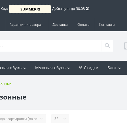
 Код:
Действует до 30.08 🏖️
SUMMER ⧉
Гарантия и возврат
Доставка
Оплата
Контакты
ская обувь
Мужская обувь
% Скидки
Блог
зонные
езонные