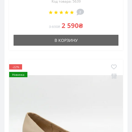
Код товара: 5639
2
2 590₴
3 690₴
В КОРЗИНУ
-22%
Новинка