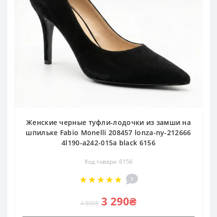
Женские черные туфли-лодочки из замши на
шпильке Fabio Monelli 208457 lonza-ny-212666
4l190-a242-015a black 6156
Код товара: 6156
1
3 290₴
4 800₴