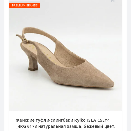
PREMIUM BRANDS
Женские туфли-слингбеки Ryłko ISLA C5EY4___
_4RG 6178 натуральная замша, бежевый цвет,