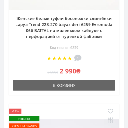
Женские белые туфли босоножки слингбеки
Lapya Trend 223-270 bayaz deri 6259 Evromoda
066 BATTAL на маленьком каблуке с
перфорацией от турецкой фабрики
Код товара: 6259
1
2 990₴
3 590₴
В КОРЗИНУ
-11%
Новинка
PREMIUM BRANDS