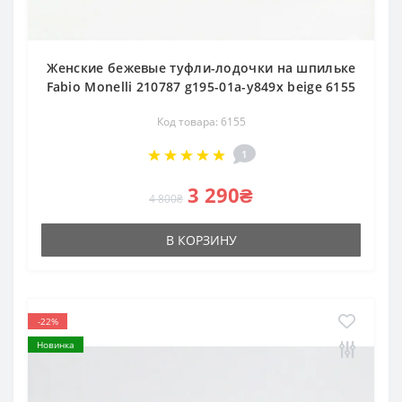
Женские бежевые туфли-лодочки на шпильке
Fabio Monelli 210787 g195-01a-y849x beige 6155
Код товара: 6155
1
3 290₴
4 800₴
В КОРЗИНУ
-22%
Новинка