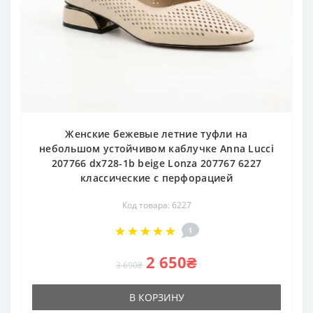
Женские бежевые летние туфли на
небольшом устойчивом каблучке Anna Lucci
207766 dx728-1b beige Lonza 207767 6227
классические с перфорацией
Код товара: 6227
1
2 650₴
3 690₴
В КОРЗИНУ