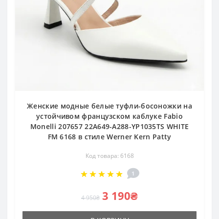
Женские модные белые туфли-босоножки на
устойчивом французском каблуке Fabio
Monelli 207657 22A649-A288-YP1035TS WHITE
FM 6168 в стиле Werner Kern Patty
Код товара: 6168
1
3 190₴
4 950₴