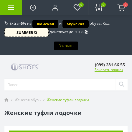
0
0
0
🏷️ Extra
-5%
на
и
обувь. Код:
Женская
Мужская
Действует до 30.08 🏖️
SUMMER ⧉
Закрыть
(099) 281 66 55
Заказать звонок
Женская обувь
Женские туфли лодочки
Женские туфли лодочки