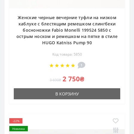
Женские черные вечерние туфли на низком
каблуке с блестящим ремешком слингбеки
босноножки Fabio Monelli 199524 5850 с
острым носком и ремешком на пятке в стиле
HUGO Katniss Pump 90
Код товара: 5850
1
2 750₴
3 690₴
В КОРЗИНУ
-22%
Новинка