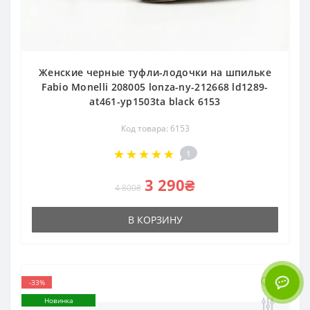
Женские черные туфли-лодочки на шпильке
Fabio Monelli 208005 lonza-ny-212668 ld1289-
at461-yp1503ta black 6153
Код товара: 6153
1
3 290₴
4 800₴
В КОРЗИНУ
-33%
Новинка