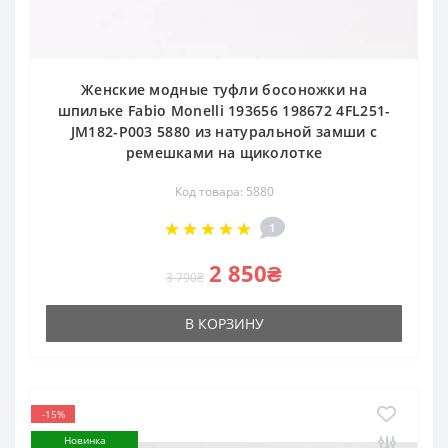
Женские модные туфли босоножки на
шпильке Fabio Monelli 193656 198672 4FL251-
JM182-P003 5880 из натуральной замши с
ремешками на щиколотке
Код товара: 5880
1
2 850₴
3 790₴
В КОРЗИНУ
-15%
Новинка