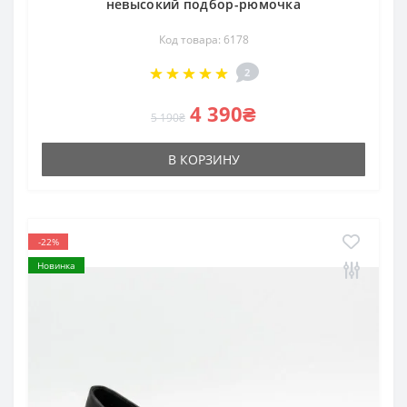
невысокий подбор-рюмочка
Код товара: 6178
2
4 390₴
5 190₴
В КОРЗИНУ
-22%
Новинка