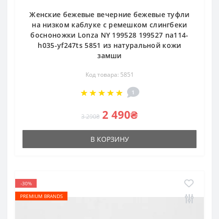
Женские бежевые вечерние бежевые туфли
на низком каблуке с ремешком слингбеки
босноножки Lonza NY 199528 199527 na114-
h035-yf247ts 5851 из натуральной кожи
замши
Код товара: 5851
1
2 490₴
3 290₴
В КОРЗИНУ
-30%
PREMIUM BRANDS