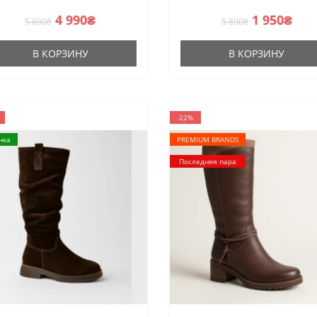
4 990₴
1 950₴
5 890₴
5 890₴
В КОРЗИНУ
В КОРЗИНУ
-22%
нка
PREMIUM BRANDS
Последняя пара