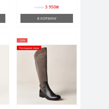
3 950₴
6 490₴
В КОРЗИНУ
-53%
Последняя пара