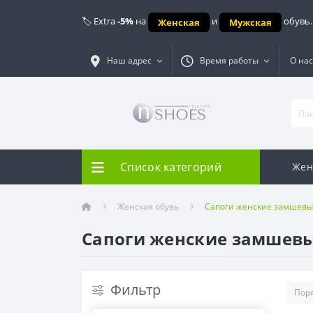
🏷️ Extra
-5%
на
и
обувь.
Женская
Мужская
Наш адрес
Время работы
О нас
Список категорий
Жен
Женская обувь
Сапоги женские замшевы
Сапоги женские замшев
Фильтр