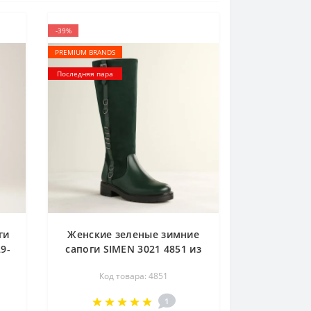
-39%
PREMIUM BRANDS
Последняя пара
ги
Женские зеленые зимние
9-
сапоги SIMEN 3021 4851 из
натуральной кожи и
Код товара: 4851
нубука и утеплением из
шерсти со скидкой от
1
польской фабрики