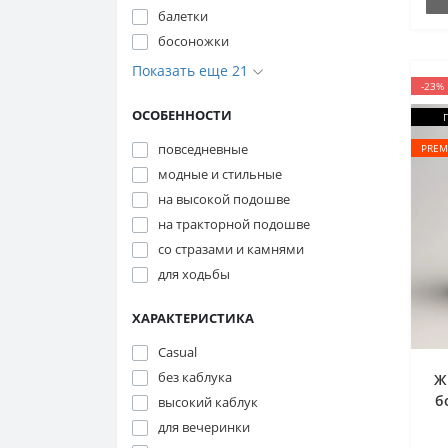
балетки
босоножки
Показать еще 21
-23%
ОСОБЕННОСТИ
повседневные
PREM
модные и стильные
на высокой подошве
на тракторной подошве
со стразами и камнями
для ходьбы
ХАРАКТЕРИСТИКА
Casual
без каблука
Ж
б
высокий каблук
4
для вечеринки
к