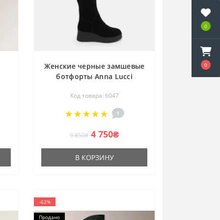
0
0
Женские черные замшевые
ботфорты Anna Lucci
203257 MX1088-3 BLACK
Код товара: 6047
6047 на платформе, с
см
утеплением еврозима
1
4 750₴
9 850₴
В КОРЗИНУ
-62%
Продано