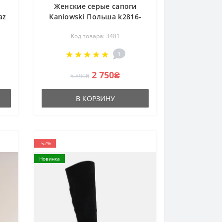
Женские серые сапоги
az
Kaniowski Польша k2816-
из
128-422 3481
Код товара: 3481
ха
1
2 750₴
5 890₴
В КОРЗИНУ
-52%
Новинка