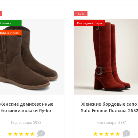
-67%
Новинка
Последняя пара
IUM BRANDS
Женские демисезонные
Женские бордовые сапо
ботинки-козаки Ryłko
Solo Femme Польша 2652
V1VH1 PZ5F 5983,
15674-000-01-00 3881
Код товара: 5983
Код товара: 3881
оричневые, натуральная
замша
1
1