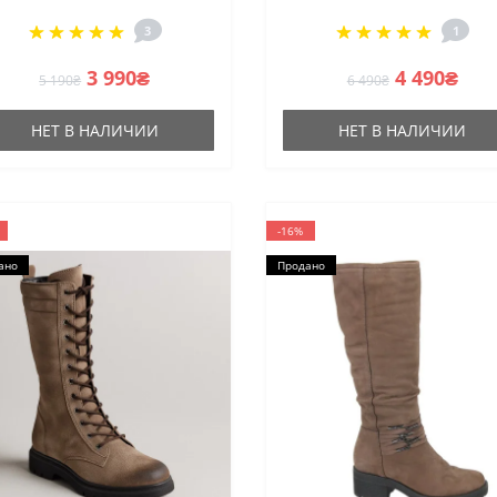
скидкой от польской
3
1
фабрики
3 990₴
4 490₴
5 190₴
6 490₴
НЕТ В НАЛИЧИИ
НЕТ В НАЛИЧИИ
-16%
ано
Продано