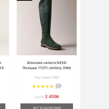
и
Женские сапоги NESSI
10
Польша 17271-zielony 3960
Код товара: 3960
1
2 450₴
6 450₴
НЕТ В НАЛИЧИИ