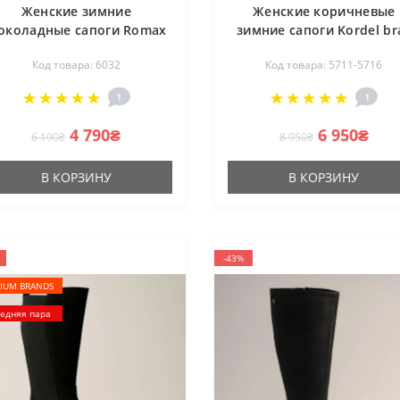
Женские зимние
Женские коричневые
околадные сапоги Romax
зимние сапоги Kordel br
omfort 8181-10v-E 6032 из
232-011 602 5716 теплые 
Код товара: 6032
Код товара: 5711-5716
натуральной замши с
натуральной кожи и ме
утеплением Еврозима
от польской фабрики
1
1
4 790₴
6 950₴
6 190₴
8 950₴
В КОРЗИНУ
В КОРЗИНУ
-43%
IUM BRANDS
едняя пара