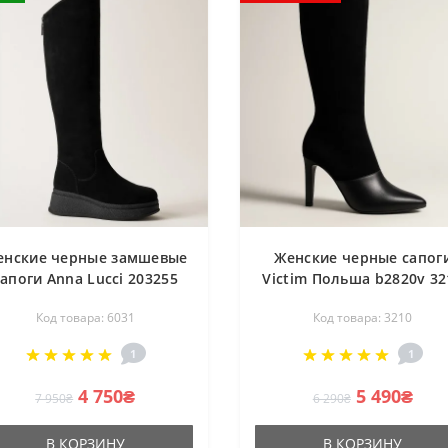
енские черные замшевые
Женские черные сапог
сапоги Anna Lucci 203255
Victim Польша b2820v 32
80923-1B BLACK 6031 на
Код товара: 6031
Код товара: 3210
латформе, с утеплением
еврозима
1
1
4 750₴
5 490₴
7 950₴
6 290₴
В КОРЗИНУ
В КОРЗИНУ