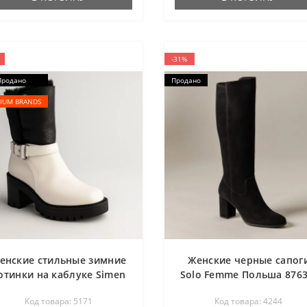
-31%
Продано
Продано
IUM BRANDS
енские стильные зимние
Женские черные сапог
отинки на каблуке Simen
Solo Femme Польша 8763
417a 5171 из натуральной
31-a70-000 4244
Код товара: 5171
Код товара: 4244
ожи нубука 37 размер со