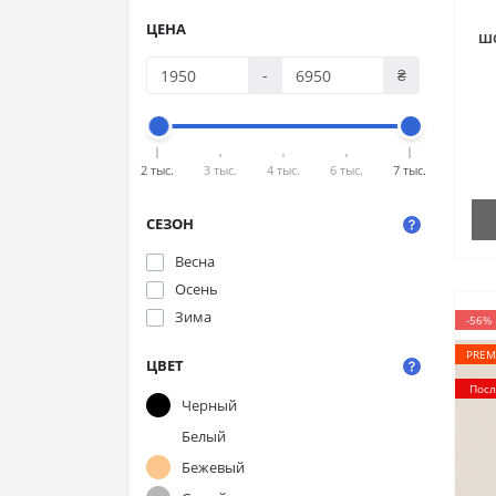
ЦЕНА
ш
C
-
₴
2 тыс.
3 тыс.
4 тыс.
6 тыс.
7 тыс.
СЕЗОН
Весна
Осень
Зима
-56%
PREM
ЦВЕТ
Посл
Черный
Белый
Бежевый