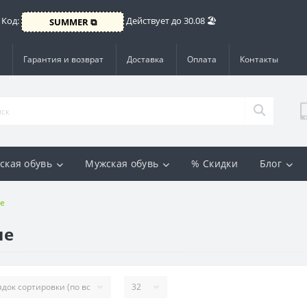
 Код:
Действует до 30.08 🏖️
SUMMER ⧉
Гарантия и возврат
Доставка
Оплата
Контакты
ская обувь
Мужская обувь
% Скидки
Блог
е
ые