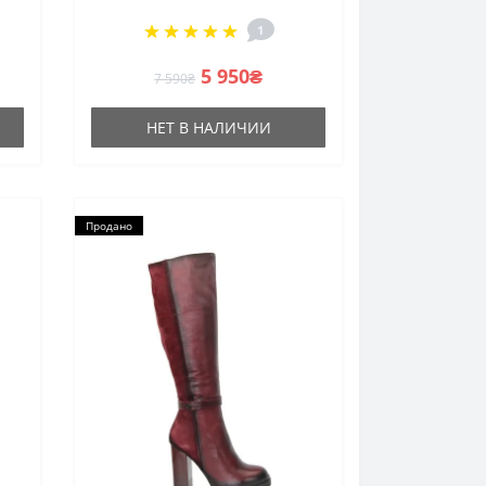
1
5 950₴
7 590₴
НЕТ В НАЛИЧИИ
Продано