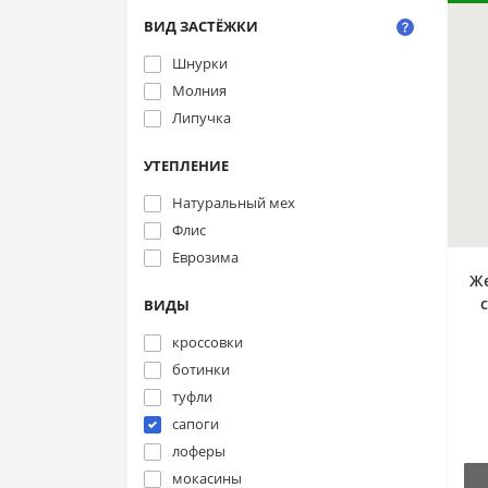
ВИД ЗАСТЁЖКИ
Шнурки
Молния
Липучка
УТЕПЛЕНИЕ
Натуральный мех
Флис
Еврозима
Ж
ВИДЫ
кроссовки
п
ботинки
туфли
сапоги
лоферы
мокасины