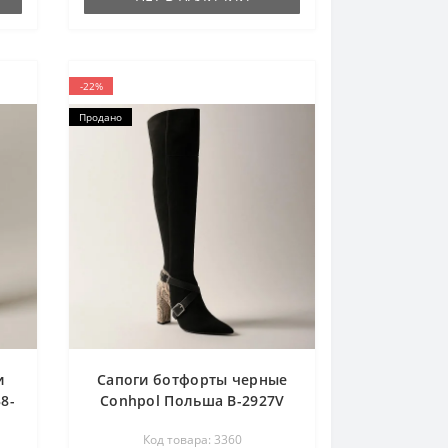
-22%
Продано
и
Сапоги ботфорты черные
8-
Conhpol Польша B-2927V
Nero/89/191/1683 3360
Код товара: 3360