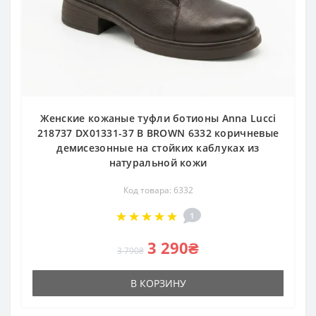
Женские кожаные туфли ботионы Anna Lucci
218737 DX01331-37 B BROWN 6332 коричневые
демисезонные на стойких каблуках из
натуральной кожи
Код товара: 6332
1
3 290₴
3 790₴
В КОРЗИНУ