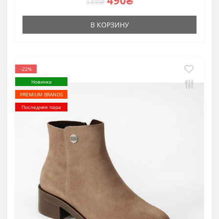
490₴
3 890₴
В КОРЗИНУ
-22%
Новинка
PREMIUM BRANDS
Последняя пара