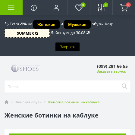
0
0
0
🏷️ Extra
-5%
на
и
обувь. Код:
Женская
Мужская
Действует до 30.08 🏖️
SUMMER ⧉
Закрыть
(099) 281 66 55
Заказать звонок
Женская обувь
Женские ботинки на каблуке
Женские ботинки на каблуке