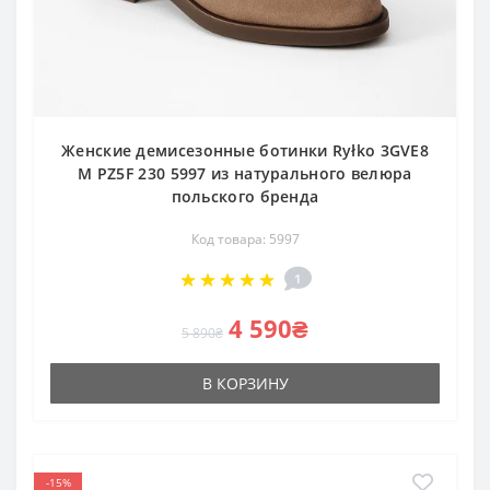
Женские демисезонные ботинки Ryłko 3GVE8
M PZ5F 230 5997 из натурального велюра
польского бренда
Код товара: 5997
1
4 590₴
5 890₴
В КОРЗИНУ
-15%