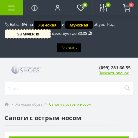
0
0
0
🏷️ Extra
-5%
на
и
обувь. Код:
Женская
Мужская
Действует до 30.08 🏖️
SUMMER ⧉
Закрыть
(099) 281 66 55
Заказать звонок
Женская обувь
Сапоги с острым носом
Сапоги с острым носом