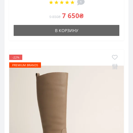
1
7 650₴
9 850₴
В КОРЗИНУ
-22%
PREMIUM BRANDS