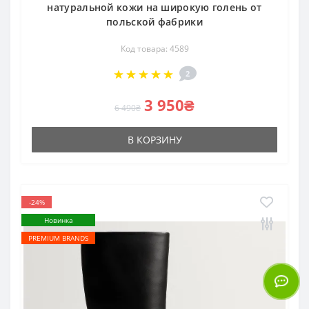
натуральной кожи на широкую голень от
польской фабрики
Код товара: 4589
2
3 950₴
6 490₴
В КОРЗИНУ
-24%
Новинка
PREMIUM BRANDS