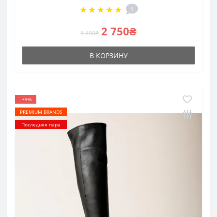
1
2 750₴
5 890₴
В КОРЗИНУ
-39%
PREMIUM BRANDS
Последняя пара