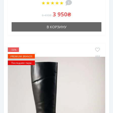
1
3 950₴
6 490₴
В КОРЗИНУ
-34%
PREMIUM BRANDS
Последняя пара