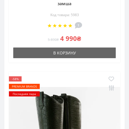
замша
Код товара: 5983
1
4 990₴
5 890₴
В КОРЗИНУ
-58%
PREMIUM BRANDS
Последняя пара