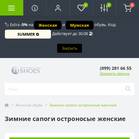
0
0
0
🏷️ Extra
-5%
на
и
обувь. Код:
Женская
Мужская
Действует до 30.08 🏖️
SUMMER ⧉
Закрыть
(099) 281 66 55
Заказать звонок
Женская обувь
Зимние сапоги остроносые женские
Зимние сапоги остроносые женские