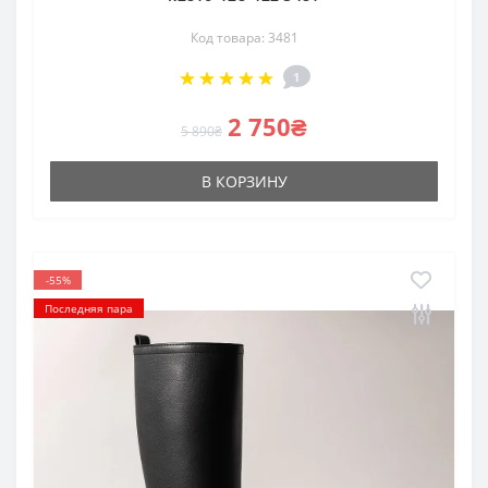
Код товара: 3481
1
2 750₴
5 890₴
В КОРЗИНУ
-55%
Последняя пара