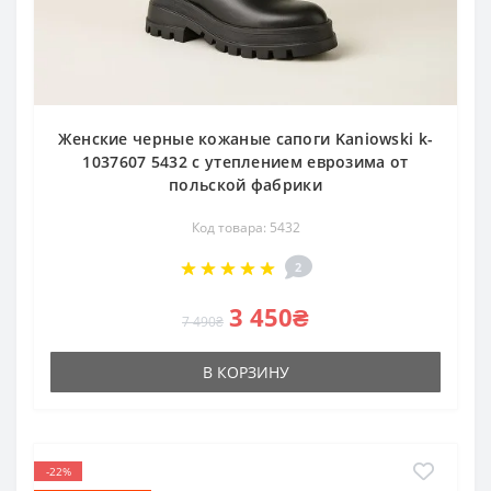
Женские черные кожаные сапоги Kaniowski k-
1037607 5432 с утеплением еврозима от
польской фабрики
Код товара: 5432
2
3 450₴
7 490₴
В КОРЗИНУ
-22%