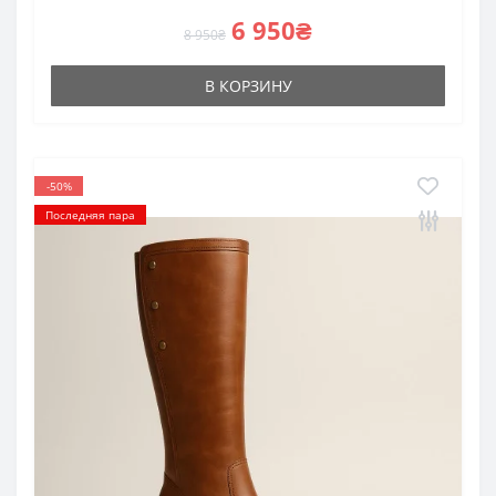
6 950₴
8 950₴
В КОРЗИНУ
-50%
Последняя пара