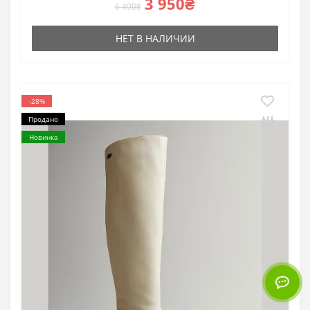
3 950₴
6 490₴
НЕТ В НАЛИЧИИ
-28%
Продано
Новинка