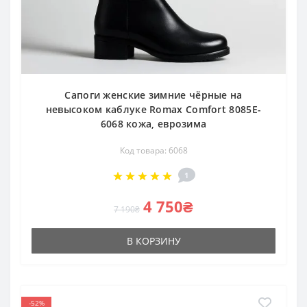
Сапоги женские зимние чёрные на
невысоком каблуке Romax Comfort 8085E-
6068 кожа, еврозима
Код товара: 6068
1
4 750₴
7 190₴
В КОРЗИНУ
-52%