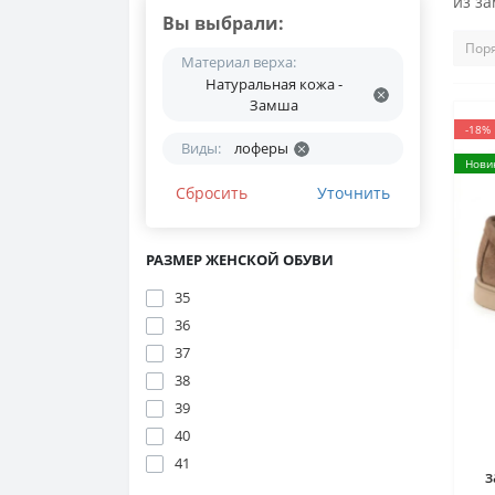
из з
Вы выбрали:
Материал верха:
Натуральная кожа -
Замша
-18%
Виды:
лоферы
Нови
Сбросить
Уточнить
РАЗМЕР ЖЕНСКОЙ ОБУВИ
35
36
37
38
39
40
41
з