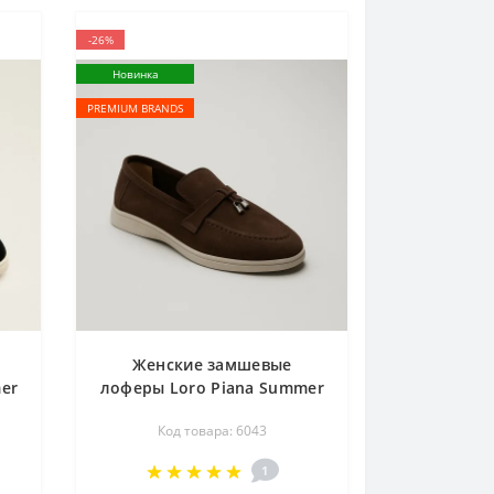
-26%
Новинка
PREMIUM BRANDS
Женские замшевые
er
лоферы Loro Piana Summer
ТZ
Charms Walk 206182 206182
Код товара: 6043
о
1098ТZ-E 340-3041-36 C 6043
шоколадного цвета
1