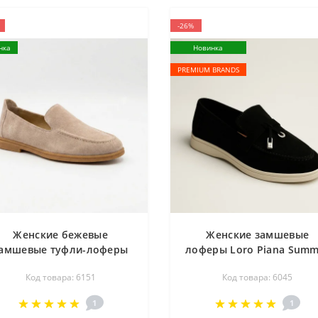
-26%
нка
Новинка
PREMIUM BRANDS
Женские бежевые
Женские замшевые
амшевые туфли-лоферы
лоферы Loro Piana Summ
llsy Lonza 210945 v1197-
Charms Walk 206179 1098
Код товара: 6151
Код товара: 6045
20-9 beige 6151 с круглым
340-3041 C 6045 черног
носком и кантом в стиле
цвета
1
1
anal Loafer от бренда The