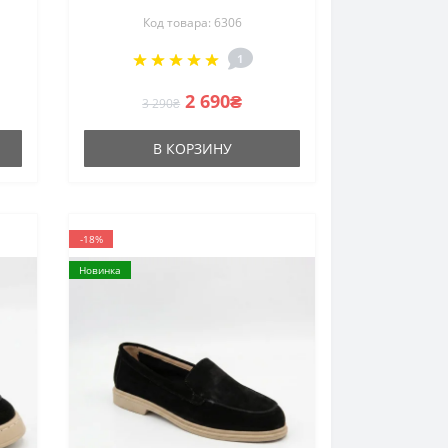
E
Anna Lucci 207780 Lonza
Код товара: 6306
ле
207781 DXL1157-9F 6306
k
BROWN в стиле Loro Piana
1
Summer Walk
2 690₴
3 290₴
В КОРЗИНУ
-18%
Новинка