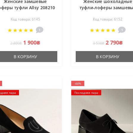
Женские замшевые
Женские шоколадные
оферы туфли Allsy 208210
туфли-лоферы замшев
5-056993-28 khaki 6145 в
Allsy 210948 Lonza 2126
Код товара: 6145
Код товара: 6152
стиле Santoni Damer
v1197-g20-15 brown 6152
стиле Canal Loafer от
1
1
бренда The Row
1 900₴
2 790₴
2 890₴
3 590₴
В КОРЗИНУ
В КОРЗИНУ
-44%
едняя пара
Последняя пара