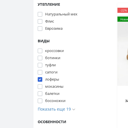
УТЕПЛЕНИЕ
-22%
Натуральный мех
Нови
Флис
Еврозима
ВИДЫ
кроссовки
ботинки
туфли
сапоги
лоферы
мокасины
балетки
з
босоножки
A
Показать еще 19
g
ОСОБЕННОСТИ
C