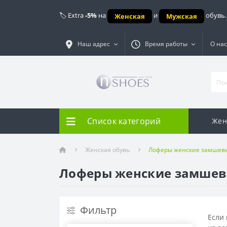
🏷️ Extra
-5%
на
и
обувь.
Женская
Мужская
Наш адрес
Время работы
О нас
Список категорий
Жен
Женская обувь
Лоферы женские замшев
Лоферы женские замше
Фильтр
Если 