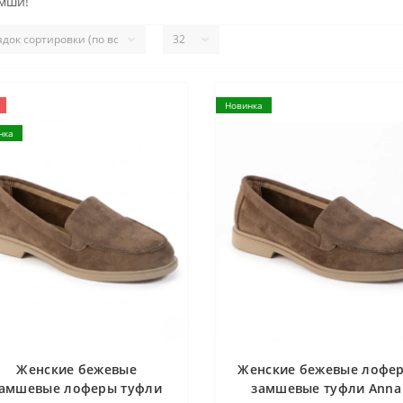
амши!
Новинка
нка
Женские бежевые
Женские бежевые лофе
амшевые лоферы туфли
замшевые туфли Anna