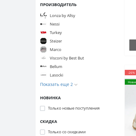
An
ПРОИЗВОДИТЕЛЬ
9
в
Lonza by Allsy
Nessi
Turkey
Steizer
Marco
Visconi by Best But
Bellum
-26%
Lasocki
Нови
Показать еще 2
НОВИНКА
Только новые поступления
СКИДКА
Только со cкидками