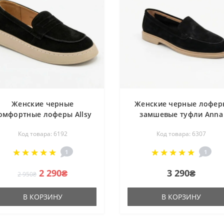
Женские черные
Женские черные лофер
омфортные лоферы Allsy
замшевые туфли Anna
211729 Lonza 211729 E12-
Lucci 207776 DXL1157-9
Код товара: 6192
Код товара: 6307
L2603 BLACK 6192 из
6307 BLACK SUEDE в сти
натуральной замшы с
Loro Piana Summer Wal
1
1
натомической стелькой в
стиле Open Walk
2 290₴
3 290₴
2 950₴
В КОРЗИНУ
В КОРЗИНУ