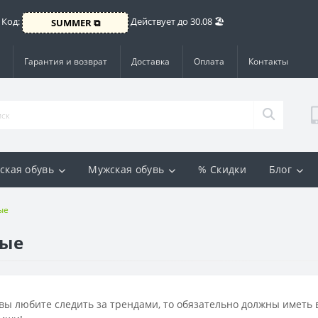
 Код:
Действует до 30.08 🏖️
SUMMER ⧉
Гарантия и возврат
Доставка
Оплата
Контакты
ская обувь
Мужская обувь
% Скидки
Блог
ые
вые
вы любите следить за трендами, то обязательно должны иметь