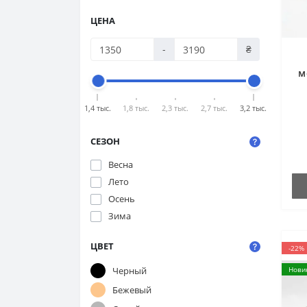
ЦЕНА
-
₴
м
за
2
1,4 тыс.
1,8 тыс.
2,3 тыс.
2,7 тыс.
3,2 тыс.
b
СЕЗОН
Весна
Лето
Осень
Зима
ЦВЕТ
-22%
Черный
Нови
Бежевый