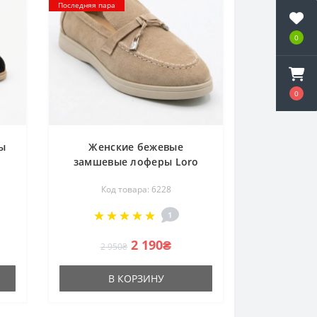
Последняя пара
0
0
ы
Женские бежевые
замшевые лоферы Loro
B
Piana Summer Charms Walk
Код товара: 6228
ле
206180 1098TZ-A 340-3041-
k
32 C 6228
1
2 190₴
2 950₴
В КОРЗИНУ