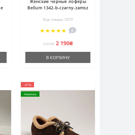
Женские черные лоферы
ые
Bellum 1342-b-czarny-zamsz
55
5079 элегантные из
Код товара: 5079
 в
натурального велюра от
польской фабрики
2
2 190₴
3 890₴
В КОРЗИНУ
-41%
Новинка