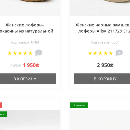
Женские лоферы-
Женские черные замшев
окасины из натуральной
лоферы Allsy 211729 E12
мши с перфорацией Allsy
L2603 6304 BLACK на
Код товара: 6184
Код товара: 6304
08203-l5-056912-22 Lonza
бежевой подошве
eige 6184 в стиле Brunello
комфортны из
1
1
Cucinelli
натуральной замши.
1 950₴
2 950₴
2 650₴
В КОРЗИНУ
В КОРЗИНУ
Новинка
нка