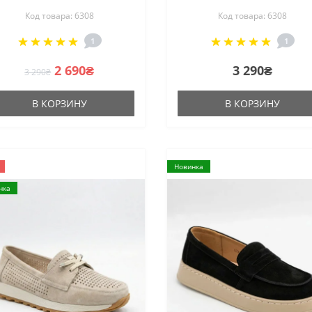
na Lucci 207778 DXL1157-
Lucci 207778 DXL1157-9
Код товара: 6308
Код товара: 6308
E BEIGE Lonza 207779 6256
6308 BEIGE SUEDE в сти
 стиле Loro Piana Summer
Loro Piana Summer Wal
1
1
Walk
2 690₴
3 290₴
3 290₴
В КОРЗИНУ
В КОРЗИНУ
Новинка
нка