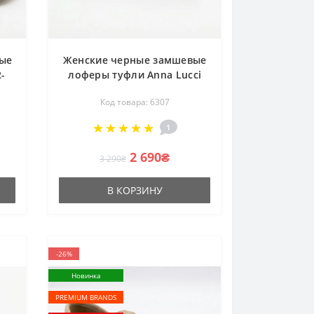
ые
Женские черные замшевые
-
лоферы туфли Anna Lucci
207776 DXL1157-9B BLACK
Код товара: 6307
SUEDE Lonza 207777 black
6221 в стиле Loro Piana
1
Summer Walk
2 690₴
3 290₴
В КОРЗИНУ
-26%
Новинка
PREMIUM BRANDS