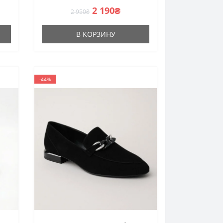
2 190₴
2 950₴
В КОРЗИНУ
-44%