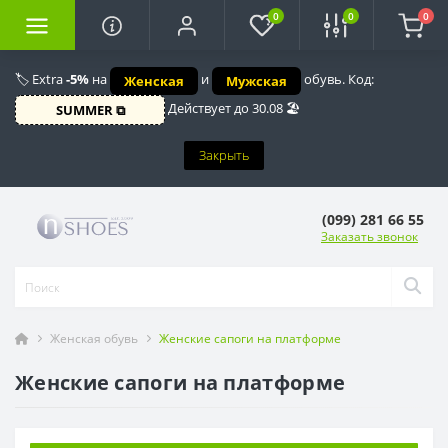
0
0
0
🏷️ Extra
-5%
на
и
обувь. Код:
Женская
Мужская
Действует до 30.08 🏖️
SUMMER ⧉
Закрыть
(099) 281 66 55
Заказать звонок
Женская обувь
Женские сапоги на платформе
Женские сапоги на платформе