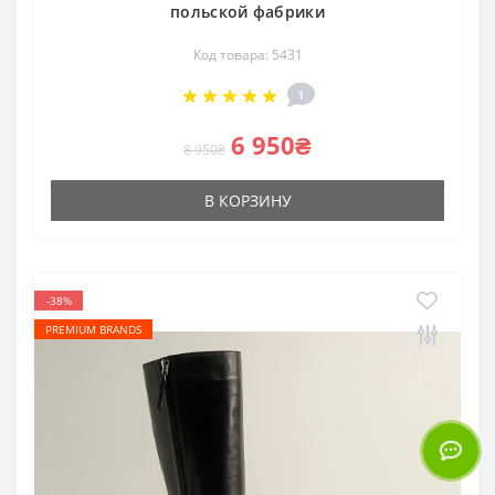
польской фабрики
Код товара: 5431
1
6 950₴
8 950₴
В КОРЗИНУ
-38%
PREMIUM BRANDS