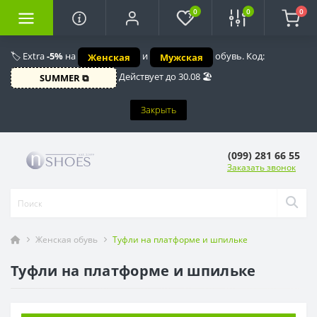
0
0
0
🏷️ Extra
-5%
на
и
обувь. Код:
Женская
Мужская
Действует до 30.08 🏖️
SUMMER ⧉
Закрыть
(099) 281 66 55
Заказать звонок
Женская обувь
Туфли на платформе и шпильке
Туфли на платформе и шпильке