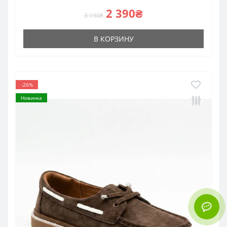
2 390₴
3 190₴
В КОРЗИНУ
-26%
Новинка