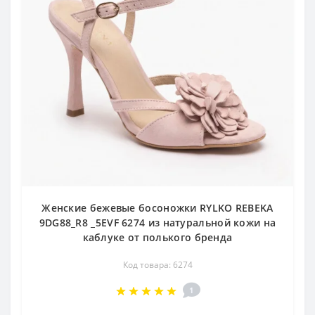
Женские бежевые босоножки RYLKO REBEKA
9DG88_R8 _5EVF 6274 из натуральной кожи на
каблуке от полького бренда
Код товара: 6274
1