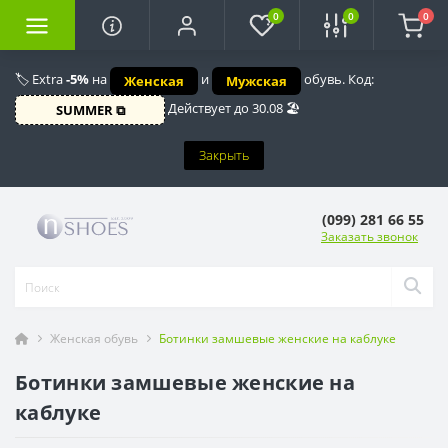
0
0
0
🏷️ Extra
-5%
на
и
обувь. Код:
Женская
Мужская
Действует до 30.08 🏖️
SUMMER ⧉
Закрыть
(099) 281 66 55
Заказать звонок
Женская обувь
Ботинки замшевые женские на каблуке
Ботинки замшевые женские на
каблуке