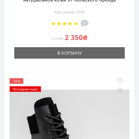
Код товара: 5345
1
2 350₴
3 790₴
В КОРЗИНУ
-36%
Последняя пара