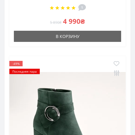
1
4 990₴
5 890₴
В КОРЗИНУ
-49%
Последняя пара