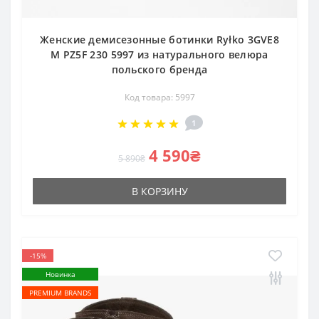
Женские демисезонные ботинки Ryłko 3GVE8
M PZ5F 230 5997 из натурального велюра
польского бренда
Код товара: 5997
1
4 590₴
5 890₴
В КОРЗИНУ
-15%
Новинка
PREMIUM BRANDS