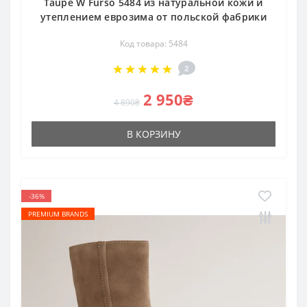
Taupe W Furso 5484 из натуральной кожи и
утеплением еврозима от польской фабрики
Код товара: 5484
2
2 950₴
4 890₴
В КОРЗИНУ
-36%
PREMIUM BRANDS