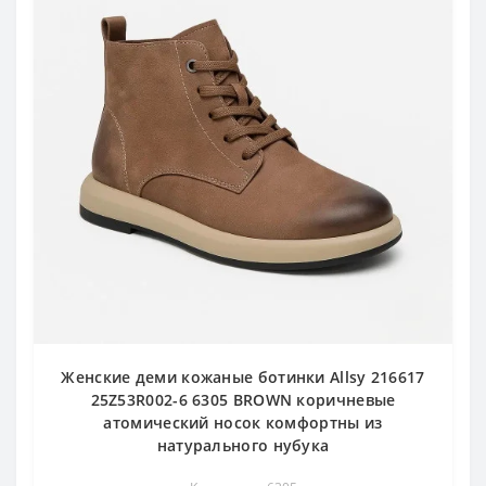
Женские деми кожаные ботинки Allsy 216617
25Z53R002-6 6305 BROWN коричневые
атомический носок комфортны из
натурального нубука