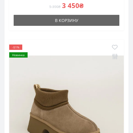
3 450₴
5 390₴
В КОРЗИНУ
-51%
Новинка