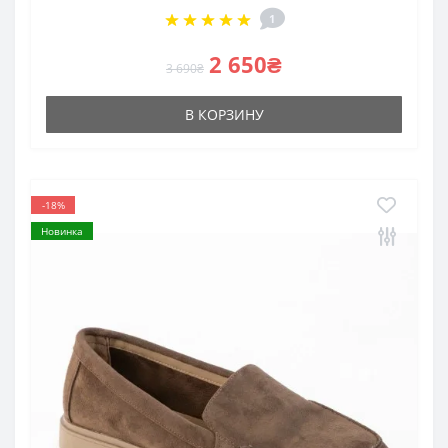
1
2 650₴
3 690₴
В КОРЗИНУ
-18%
Новинка