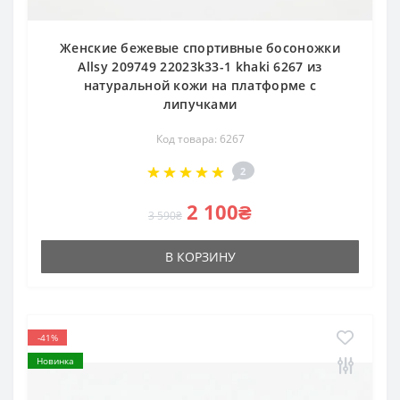
Женские бежевые спортивные босоножки
Allsy 209749 22023k33-1 khaki 6267 из
натуральной кожи на платформе с
липучками
Код товара: 6267
2
2 100₴
3 590₴
В КОРЗИНУ
-41%
Новинка