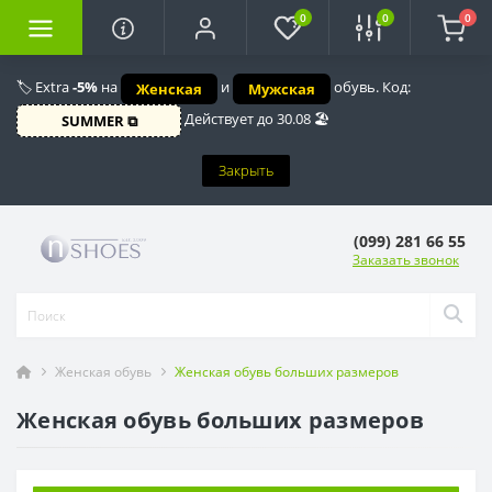
0
0
0
🏷️ Extra
-5%
на
и
обувь. Код:
Женская
Мужская
Действует до 30.08 🏖️
SUMMER ⧉
Закрыть
(099) 281 66 55
Заказать звонок
Женская обувь
Женская обувь больших размеров
Женская обувь больших размеров