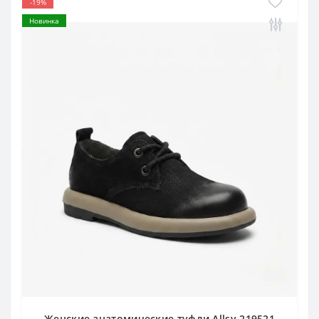
-19%
Новинка
Женские анатомические туфли Allsy 219521