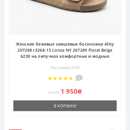
Женские бежевые замшевые босоножки Allsy
207288 r3268-15 Lonza NY 207289 Floral Beige
6230 на липучках комфортные и модные
Код товара: 6230
2
1 950₴
3 590₴
В КОРЗИНУ