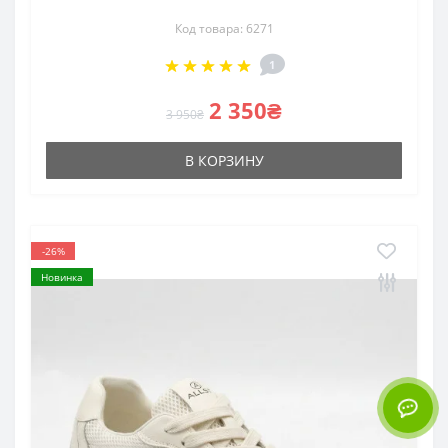
Код товара: 6271
1
2 350₴
3 950₴
В КОРЗИНУ
-26%
Новинка