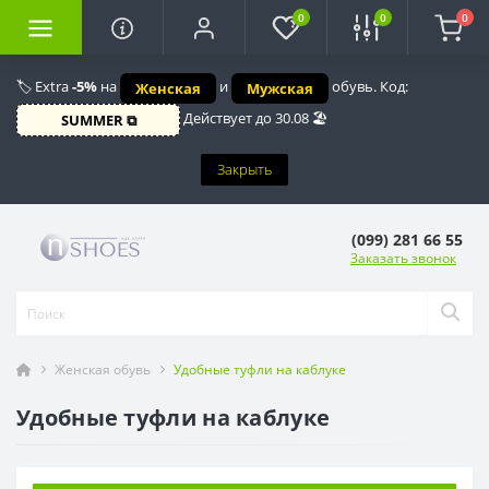
0
0
0
🏷️ Extra
-5%
на
и
обувь. Код:
Женская
Мужская
Действует до 30.08 🏖️
SUMMER ⧉
Закрыть
(099) 281 66 55
Заказать звонок
Женская обувь
Удобные туфли на каблуке
Удобные туфли на каблуке