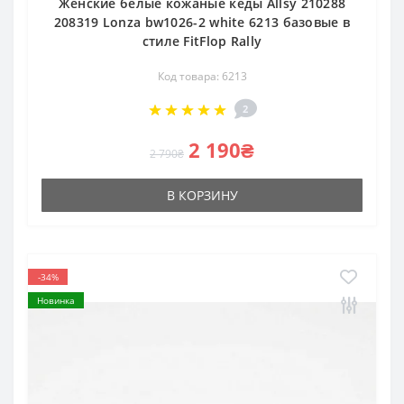
Женские белые кожаные кеды Allsy 210288
208319 Lonza bw1026-2 white 6213 базовые в
стиле FitFlop Rally
Код товара: 6213
2
2 190₴
2 790₴
В КОРЗИНУ
-34%
Новинка