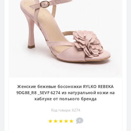
Женские бежевые босоножки RYLKO REBEKA
9DG88_R8 _5EVF 6274 из натуральной кожи на
каблуке от полького бренда
Код товара: 6274
1