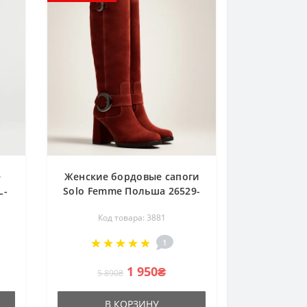
е
Женские бордовые сапоги
L-
Solo Femme Польша 26529-
ой
15674-000-01-00 3881
Код товара: 3881
1
1 950₴
5 890₴
В КОРЗИНУ