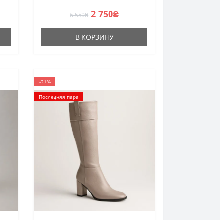
фабрики
2 750₴
6 550₴
В КОРЗИНУ
-21%
Последняя пара