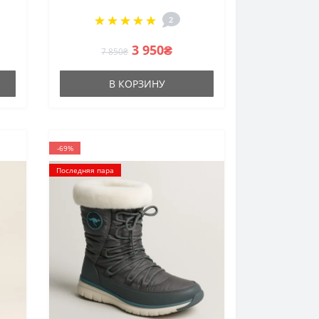
 и
натуральной кожи от
2
т
британского
производителя
3 950₴
7 850₴
В КОРЗИНУ
-69%
Последняя пара