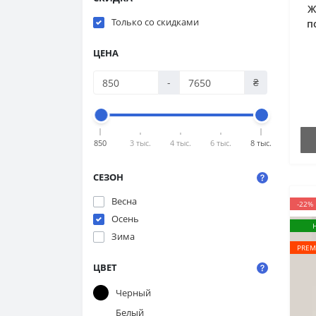
Ж
Только со cкидками
п
ЦЕНА
-
₴
850
3 тыс.
4 тыс.
6 тыс.
8 тыс.
СЕЗОН
Весна
-22%
Осень
Зима
PREM
ЦВЕТ
Черный
Белый