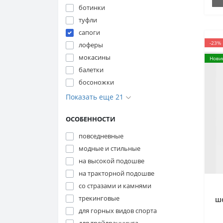
ботинки
туфли
сапоги
-23%
лоферы
мокасины
Нови
балетки
босоножки
Показать еще 21
ОСОБЕННОСТИ
повседневные
модные и стильные
на высокой подошве
на тракторной подошве
со стразами и камнями
трекинговые
ш
C
для горных видов спорта