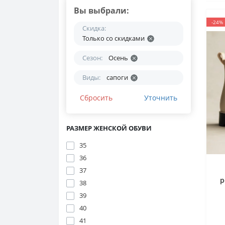
Вы выбрали:
-24%
Скидка:
Только со cкидками
Сезон:
Осень
Виды:
сапоги
Сбросить
Уточнить
РАЗМЕР ЖЕНСКОЙ ОБУВИ
35
36
37
р
38
39
40
41