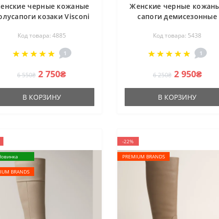
енские черные кожаные
Женские черные кожан
олусапоги козаки Visconi
сапоги демисезонные
1801162-980 4885 из
Lasocki EST-DONNA-32 Bl
Код товара: 4885
Код товара: 5438
натуральной кожи от
5438 со скидкой из
польской фабрики
натуральной кожи от
1
1
польского бренда
2 750₴
2 950₴
6 550₴
6 250₴
В КОРЗИНУ
В КОРЗИНУ
-22%
Новинка
PREMIUM BRANDS
IUM BRANDS