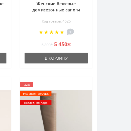
ые
Женские бежевые
демисезонные сапоги
ack
Korzeniowski k-0265-0268
Код товара: 4626
4626 со скидкой 37 размер
из натуральной кожи от
1
польской фабрики
5 450₴
6 890₴
В КОРЗИНУ
-22%
PREMIUM BRANDS
Последняя пара