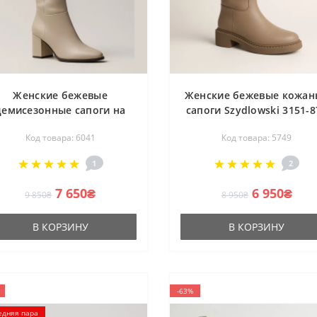
Женские бежевые
Женские бежевые кожан
демисезонные сапоги на
сапоги Szydlowski 3151-8
блучке Kaniowski K-3451-
5749 еврозима из
Код товара: 6041
Код товара: 5749
0268 PECZARKE 6041 из
натуральной кожи и
натуральной кожи от
шерсти от польского
1
2
польской фабрики
бренда
7 650₴
6 950₴
9 850₴
8 950₴
В КОРЗИНУ
В КОРЗИНУ
-63%
едняя пара