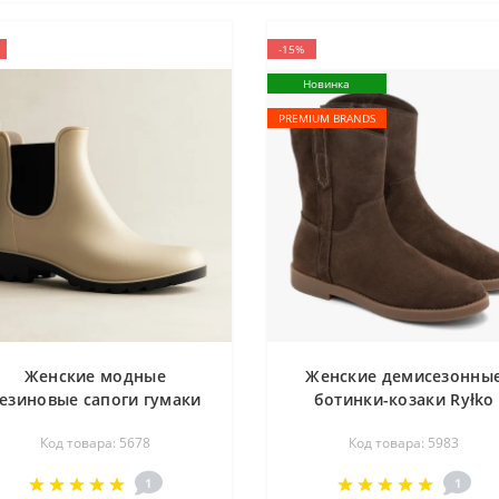
-15%
Новинка
PREMIUM BRANDS
Женские модные
Женские демисезонны
езиновые сапоги гумаки
ботинки-козаки Ryłko
Jenny Fairy P2215010W
V1VH1 PZ5F 5983,
Код товара: 5678
Код товара: 5983
водостойкие 5678
коричневые, натуральн
замша
1
1