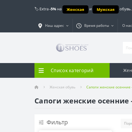
🏷️ Extra
-5%
на
и
обувь.
Женская
Мужская
Наш адрес
Время работы
О нас
Список категорий
Жен
Женская обувь
Сапоги женские осенние 
Сапоги женские осенние 
Фильтр