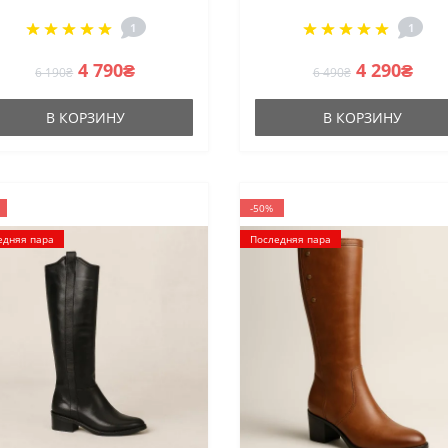
утеплением Еврозима
из натуральной кожи 38
1
1
39 размер со скидкой о
польской фабрики
4 790₴
4 290₴
6 190₴
6 490₴
В КОРЗИНУ
В КОРЗИНУ
-50%
едняя пара
Последняя пара