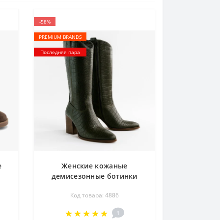
-58%
PREMIUM BRANDS
Последняя пара
е
Женские кожаные
демисезонные ботинки
казаки NESSI 20777 4886 из
Код товара: 4886
ая
натуральной кажи с
эмитацией кожи
1
крокодила от польской