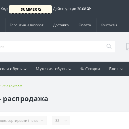
 Код:
Действует до 30.08 🏖️
SUMMER ⧉
Гарантия и возврат
Доставка
Оплата
Контакты
ская обувь
Мужская обувь
% Скидки
Блог
- распродажа
- распродажа