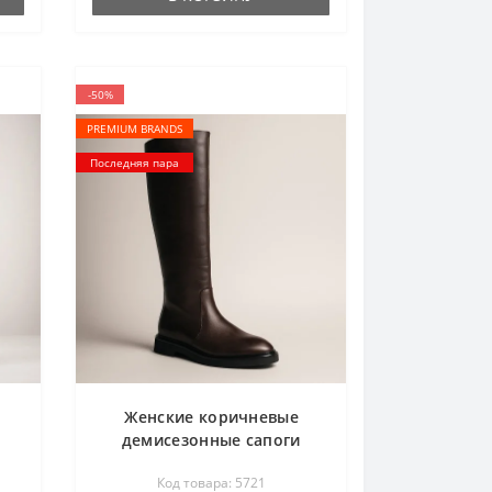
-50%
PREMIUM BRANDS
Последняя пара
Женские коричневые
демисезонные сапоги
трубы BETSY 948027/30-02
Код товара: 5721
50
dark brown 5721 из