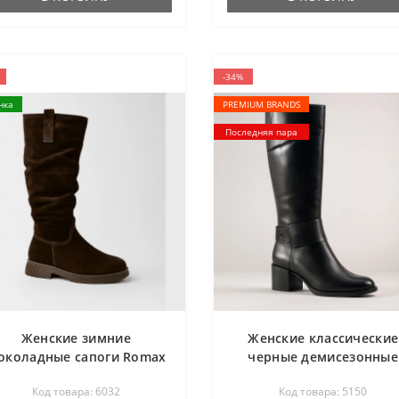
-34%
нка
PREMIUM BRANDS
Последняя пара
Женские зимние
Женские классические
околадные сапоги Romax
черные демисезонные
omfort 8181-10v-E 6032 из
сапоги на каблуке
Код товара: 6032
Код товара: 5150
натуральной замши с
Szydlowski 2520-cp-1 51