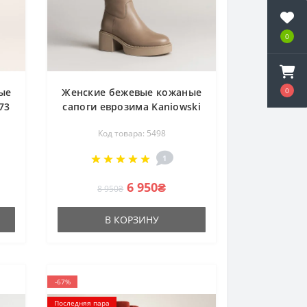
0
0
ые
Женские бежевые кожаные
73
сапоги еврозима Kaniowski
k111-akacja 5498
Код товара: 5498
1
6 950₴
8 950₴
В КОРЗИНУ
-67%
Последняя пара