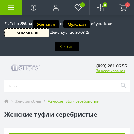
0
0
0
🏷️ Extra
-5%
на
и
обувь. Код:
Женская
Мужская
Действует до 30.08 🏖️
SUMMER ⧉
Закрыть
(099) 281 66 55
Заказать звонок
Женская обувь
Женские туфли серебристые
Женские туфли серебристые