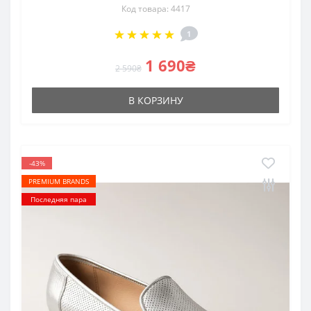
Код товара: 4417
1
1 690₴
2 590₴
В КОРЗИНУ
-43%
PREMIUM BRANDS
Последняя пара