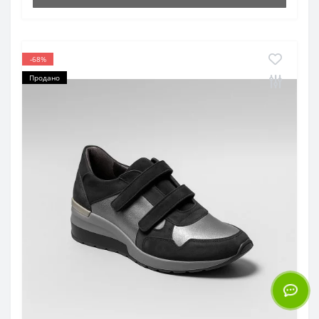
-68%
Продано