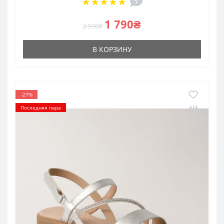
1
1 790₴
2 590₴
В КОРЗИНУ
-27%
Последняя пара