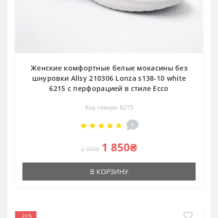
Женские комфортные белые мокасины без
шнуровки Allsy 210306 Lonza s138-10 white
6215 с перфорацией в стиле Ecco
Код товара: 6215
1
1 850₴
2 700₴
В КОРЗИНУ
-25%