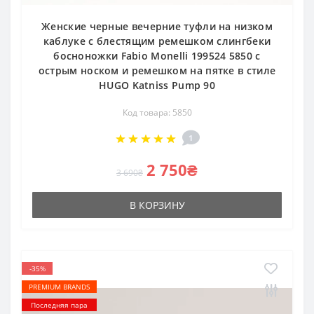
Женские черные вечерние туфли на низком
каблуке с блестящим ремешком слингбеки
босноножки Fabio Monelli 199524 5850 с
острым носком и ремешком на пятке в стиле
HUGO Katniss Pump 90
Код товара: 5850
1
2 750₴
3 690₴
В КОРЗИНУ
-35%
PREMIUM BRANDS
Последняя пара