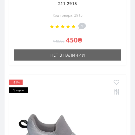
211 2915
Код товара: 2915
1
450₴
1 850₴
НЕТ В НАЛИЧИИ
-51%
Продано