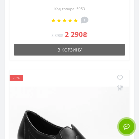
Код товара: 5953
1
2 290₴
3 390₴
В КОРЗИНУ
-33%