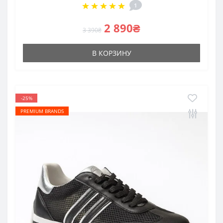
1
2 890₴
3 390₴
В КОРЗИНУ
-25%
PREMIUM BRANDS