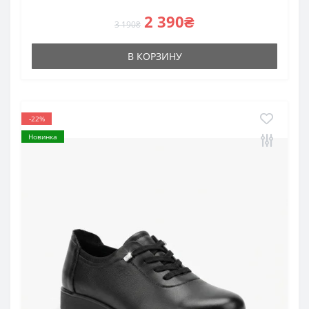
2 390₴
3 190₴
В КОРЗИНУ
-22%
Новинка