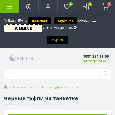
0
0
0
🏷️ Extra
-5%
на
и
обувь. Код:
Женская
Мужская
Действует до 30.08 🏖️
SUMMER ⧉
Закрыть
(099) 281 66 55
Заказать звонок
Женская обувь
Черные туфли на танкетке
Черные туфли на танкетке