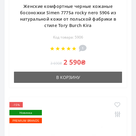
Женские комфортные черные кожаные
босоножки Simen 7775a rocky nero 5906 из
натуральной кожи от польской фабрики в
стиле Tory Burch Kira
Код товара: 5906
1
2 590₴
3 690₴
В КОРЗИНУ
-15%
Новинка
PREMIUM BRANDS