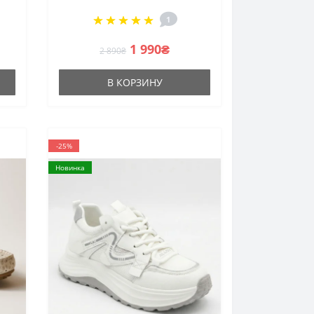
6129
1
1 990₴
2 890₴
В КОРЗИНУ
-25%
Новинка