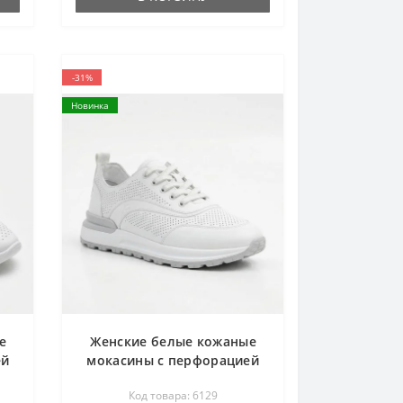
-31%
Новинка
е
Женские белые кожаные
ей
мокасины с перфорацией
0
Allsy 207105 Q1-018-010
Код товара: 6129
28
WHITE lonza 207106 2026