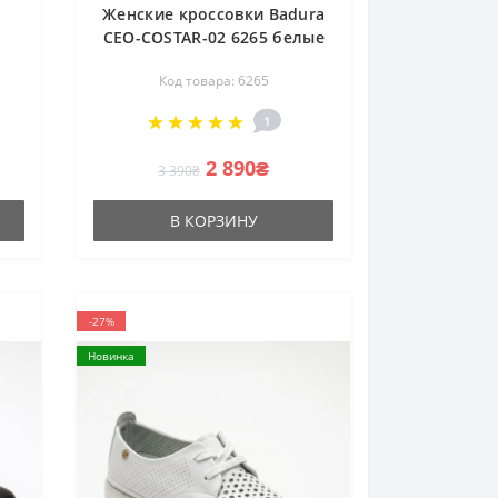
Женские кроссовки Badura
CEO-COSTAR-02 6265 белые
TE-
из натуральной кожи деми
Код товара: 6265
от польского бренда
1
2 890₴
3 390₴
В КОРЗИНУ
-27%
Новинка