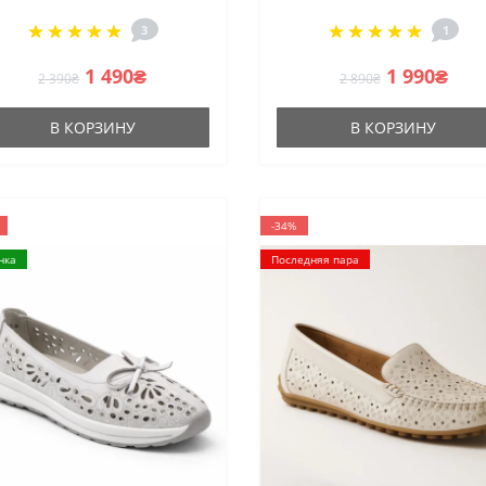
скидкам из натуральной
3
1
кожки
1 490₴
1 990₴
2 390₴
2 890₴
В КОРЗИНУ
В КОРЗИНУ
-34%
нка
Последняя пара