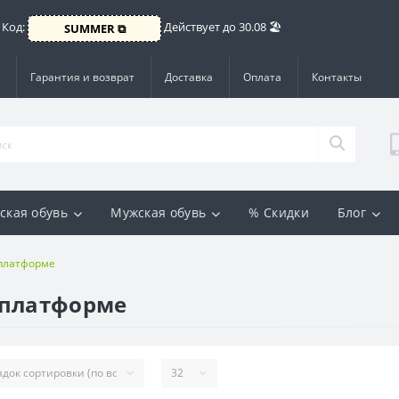
 Код:
Действует до 30.08 🏖️
SUMMER ⧉
Гарантия и возврат
Доставка
Оплата
Контакты
ская обувь
Мужская обувь
% Скидки
Блог
 платформе
 платформе