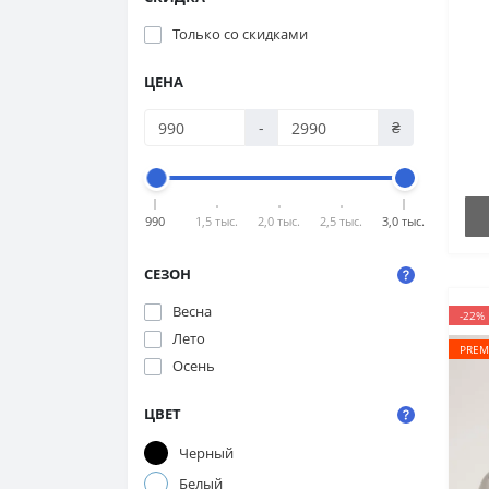
Только со cкидками
L
ЦЕНА
п
-
₴
990
1,5 тыс.
2,0 тыс.
2,5 тыс.
3,0 тыс.
СЕЗОН
Весна
-22%
Лето
PREM
Осень
ЦВЕТ
Черный
Белый