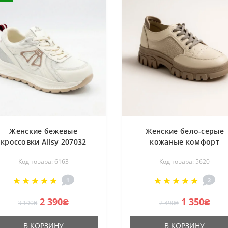
Женские бежевые
Женские бело-серые
кроссовки Allsy 207032
кожаные комфорт
r18-3 Lonza 207028 beige
кроссовки с резиново
Код товара: 6163
Код товара: 5620
6163 в стиле Axel Arigato
шнуровкой с боковой
перфорацией Lonza 1855
1
2
369-a889-2 white-grey 56
2 390₴
1 350₴
3 190₴
2 490₴
В КОРЗИНУ
В КОРЗИНУ