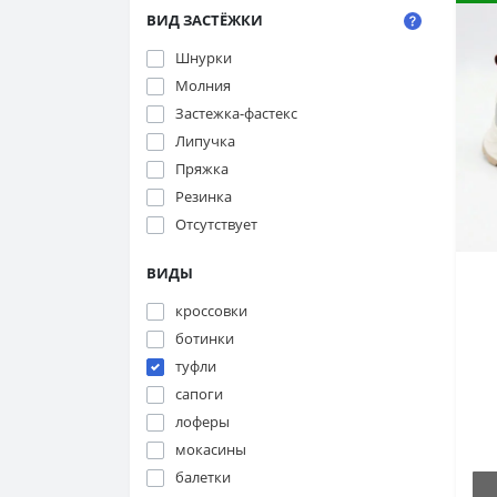
ВИД ЗАСТЁЖКИ
Шнурки
Молния
Застежка-фастекс
Липучка
Пряжка
Резинка
Отсутствует
ВИДЫ
кроссовки
y
ботинки
туфли
сапоги
лоферы
мокасины
балетки