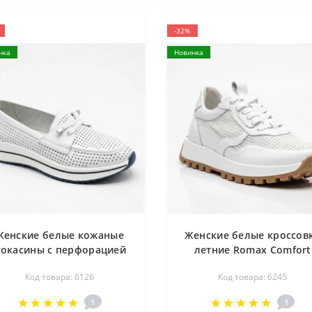
-32%
нка
Новинка
Женские белые кожаные
Женские белые кроссов
окасины с перфорацией
летние Romax Comfort
Allsy 207258 A09-7721-1
1620-1 6245 с перфораци
Код товара: 6126
Код товара: 6245
HITE lonza 207259 6126 с
комфортной шнуровкой
1
1