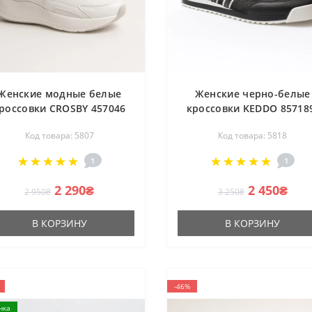
Женские модные белые
Женские черно-белые
россовки CROSBY 457046
кроссовки KEDDO 85718
05-01W 5807 от
28-05E 5818 из
Код товара: 5807
Код товара: 5818
британского бренда в
натуральной кожи
стиле adidas by Stella
дышащее с перфораци
1
1
cCartney Sportswear 2000
для лета в стиле adida
Samoa
2 290₴
2 450₴
2 950₴
3 250₴
В КОРЗИНУ
В КОРЗИНУ
-46%
нка