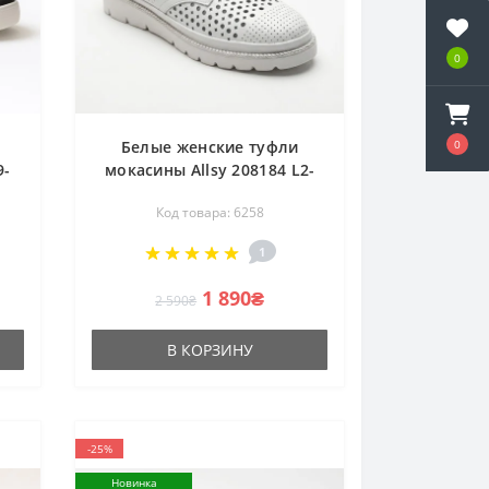
0
0
Белые женские туфли
9-
мокасины Allsy 208184 L2-
7552-1 Lonza WHITE 6258 из
Код товара: 6258
натуральной кожи с
ей
перфорацией
1
s
1 890₴
2 590₴
В КОРЗИНУ
-25%
Новинка