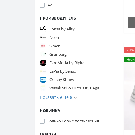
42
ПРОИЗВОДИТЕЛЬ
Lonza by Allsy
Nessi
Simen
-31%
Grunberg
Нови
EvroModa by Ripka
LaVia by Senso
Crosby Shoes
Wasak Stillo EuroEast JT Aga
Показать еще 8
НОВИНКА
Только новые поступления
СКИДКА