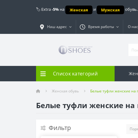
🏷️ Extra
-5%
на
и
обувь.
Женская
Мужская
Наш адрес
Время работы
О нас
Список категорий
Жен
Женская обувь
Белые туфли женские на
Белые туфли женские на
Фильтр