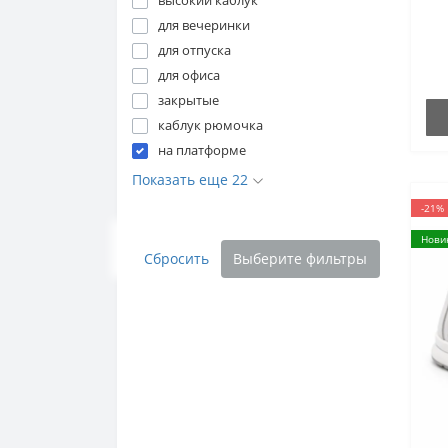
высокий каблук
для вечеринки
для отпуска
для офиса
закрытые
каблук рюмочка
на платформе
Показать еще 22
-21%
Нови
Сбросить
Выберите фильтры