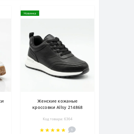
Новинка
ки
Женские кожаные
кроссовки Allsy 214868
ей
26Z120D3552-2 BLACK Lonza
Код товара: 6364
204458 6364 черные на
белой подошве
1