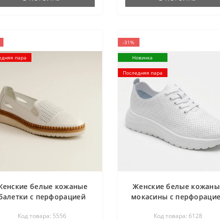
-31%
едняя пара
Новинка
Последняя пара
Женские белые кожаные
Женские белые кожаны
балетки с перфорацией
мокасины с перфораци
Anna Lucci 185403 185410
Allsy 207096 Q1-003-01
Код товара: 5556
Код товара: 6128
24026 WHİTE 5556 по
Lonza WHITE AY 2026 61