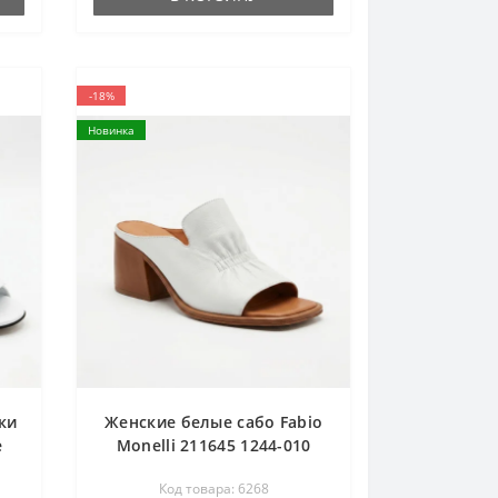
-18%
Новинка
ки
Женские белые сабо Fabio
е
Monelli 211645 1244-010
white 6268 комфортные на
Код товара: 6268
si
широкую ногу из