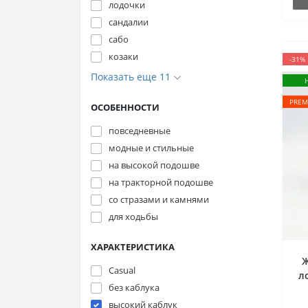
лодочки
сандалии
сабо
козаки
-31%
Показать еще 11
PREM
ОСОБЕННОСТИ
повседневные
модные и стильные
на высокой подошве
на тракторной подошве
со стразами и камнями
для ходьбы
ХАРАКТЕРИСТИКА
Ж
Casual
л
без каблука
высокий каблук