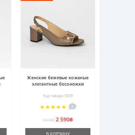
ые
Женские бежевые кожаные
е
элегантные босоножки
00
Simen 7015a ns bez
Код товара: 5639
классическая модель
утонченные 5639
2
2 590₴
3 690₴
В КОРЗИНУ