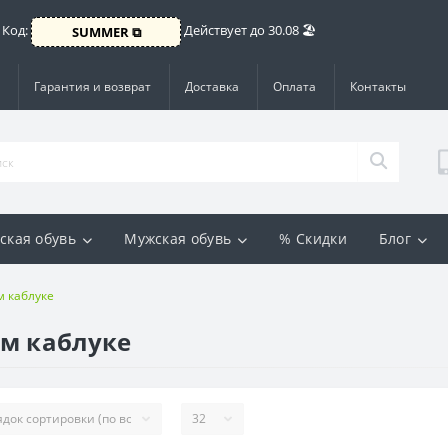
 Код:
Действует до 30.08 🏖️
SUMMER ⧉
Гарантия и возврат
Доставка
Оплата
Контакты
ская обувь
Мужская обувь
% Скидки
Блог
м каблуке
ом каблуке