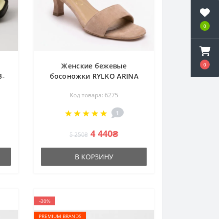
0
0
Женские бежевые
3-
босоножки RYLKO ARINA
5DD04_R7_4RGF 6275 из
Код товара: 6275
натуральной кожи на
каблуке от полького
1
бренда
4 440₴
5 250₴
В КОРЗИНУ
-30%
PREMIUM BRANDS