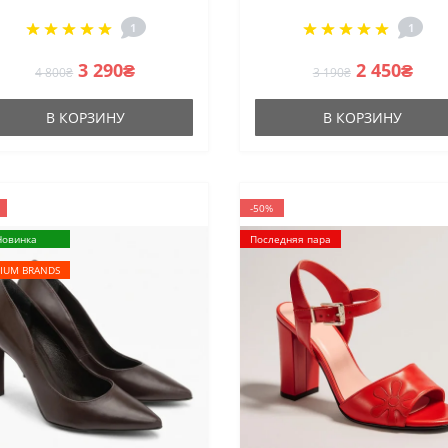
1
1
3 290₴
2 450₴
4 800₴
3 190₴
В КОРЗИНУ
В КОРЗИНУ
-50%
Новинка
Последняя пара
IUM BRANDS