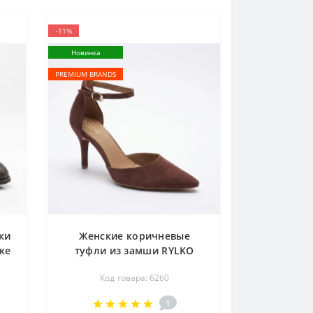
-11%
Новинка
PREMIUM BRANDS
ки
Женские коричневые
ке
туфли из замши RYLKO
i
ESTIMA DOLLY F8KT5_3TI
Код товара: 6260
73
6260
 в
1