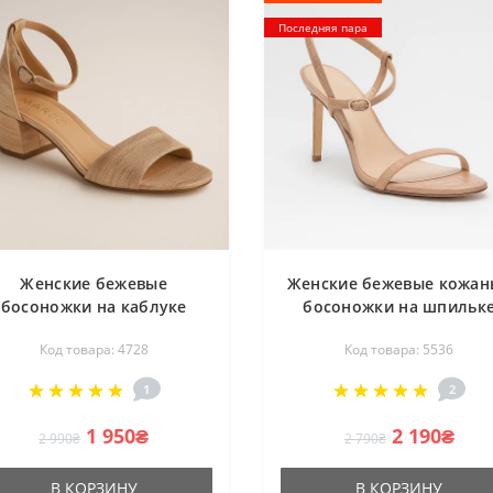
Последняя пара
Женские бежевые
Женские бежевые кожан
босоножки на каблуке
босоножки на шпильк
rco Польша 1530p-803-p-
SAM EDELMAN H3135L12
Код товара: 4728
Код товара: 5536
1 4728 классические из
5536 праздничные
натуральнойкожи
1
2
1 950₴
2 190₴
2 990₴
2 790₴
В КОРЗИНУ
В КОРЗИНУ