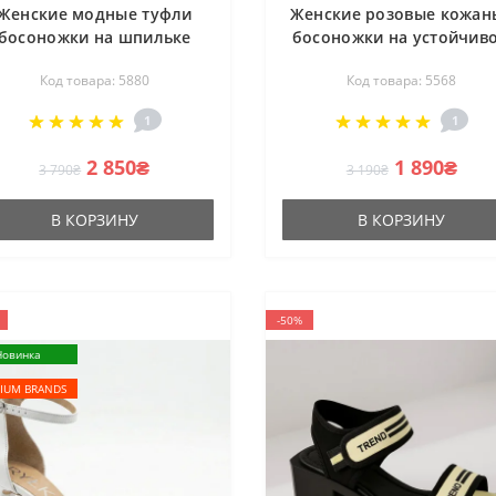
Женские модные туфли
Женские розовые кожан
босоножки на шпильке
босоножки на устойчив
bio Monelli 193656 198672
каблуке Lab 957179 556
Код товара: 5880
Код товара: 5568
FL251-JM182-P003 5880 из
яркие и оригинальные
натуральной замши с
1
1
емешками на щиколотке
2 850₴
1 890₴
3 790₴
3 190₴
В КОРЗИНУ
В КОРЗИНУ
-50%
Новинка
IUM BRANDS