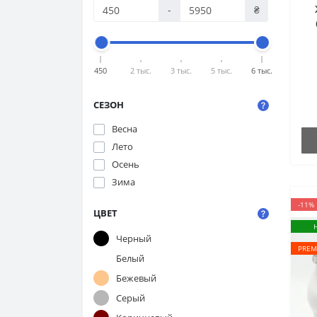
-
₴
Fa
4
450
2 тыс.
3 тыс.
5 тыс.
6 тыс.
р
СЕЗОН
Весна
Лето
Осень
Зима
-11%
ЦВЕТ
Черный
PREM
Белый
Бежевый
Серый