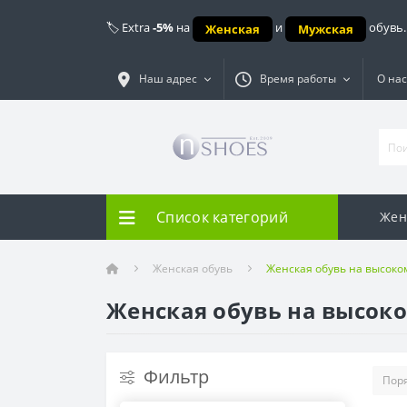
🏷️ Extra
-5%
на
и
обувь.
Женская
Мужская
Наш адрес
Время работы
О нас
Список категорий
Жен
Женская обувь
Женская обувь на высоко
Женская обувь на высок
Фильтр