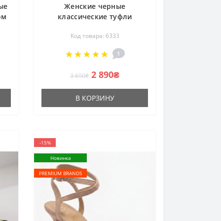
ые
Женские черные
ом
классические туфли
8
челноки м V1533-C13-20
Код товара: 6333
6333 BLACK из натуральной
кожи на устойчивом
1
среднем каблуке
2 890₴
3 690₴
В КОРЗИНУ
-15%
Новинка
PREMIUM BRANDS