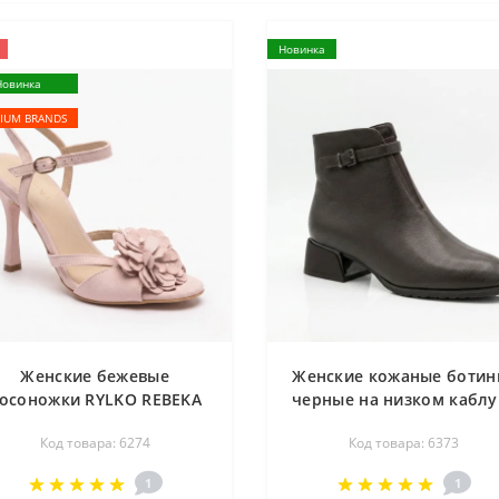
Новинка
Новинка
IUM BRANDS
Женские бежевые
Женские кожаные ботин
осоножки RYLKO REBEKA
черные на низком каблу
9DG88_R8 _5EVF 6274 из
с ремешком Anna Lucc
Код товара: 6274
Код товара: 6373
натуральной кожи на
217198 T1518-H55-15 63
каблуке от полького
CHOCOLATE коричневые
1
1
бренда
тренде