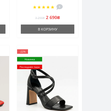
натуральной кожи на
1
каблуке
2 690₴
3 290₴
В КОРЗИНУ
-22%
Новинка
Последняя пара