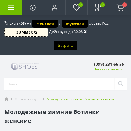
0
0
0
🏷️ Extra
-5%
на
и
обувь. Код:
Женская
Мужская
Действует до 30.08 🏖️
SUMMER ⧉
Закрыть
(099) 281 66 55
Заказать звонок
Женская обувь
Молодежные зимние ботинки женские
Молодежные зимние ботинки
женские