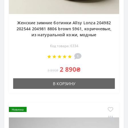
Женские зимние ботинки Allsy Lonza 204982
202544 204981 8806 brown 5961, коричневые,
из натуральной кожи, модные
Код товара: 6334
1
2 890₴
3 890₴
В КОРЗИНУ
Новинка