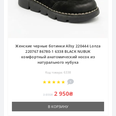
Женские черные ботинки Allsy 220444 Lonza
220767 86780-1 6338 BLACK NUBUK
комфортный анатомический носок из
натурального нубука
Код товара: 6338
1
2 950₴
3 890₴
В КОРЗИНУ