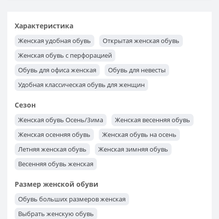
Характеристика
Женская удобная обувь
Открытая женская обувь
Женская обувь с перфорацией
Обувь для офиса женская
Обувь для невесты
Удобная классическая обувь для женщин
Модная классическая обувь для женщин
Сезон
Классическая обувь женская
Женская обувь Осень/Зима
Женская весенняя обувь
Женская лакированная обувь
Женская осенняя обувь
Женская обувь на осень
Женская обувь на шпильке
Женская обувь на танкетке
Летняя женская обувь
Женская зимняя обувь
Обувь на выпускной
Обувь без каблука
Весенняя обувь женская
Обувь на маленьком каблуке
Размер женской обуви
Женская обувь на высоком каблуке
Обувь больших размеров женская
Выбрать женскую обувь