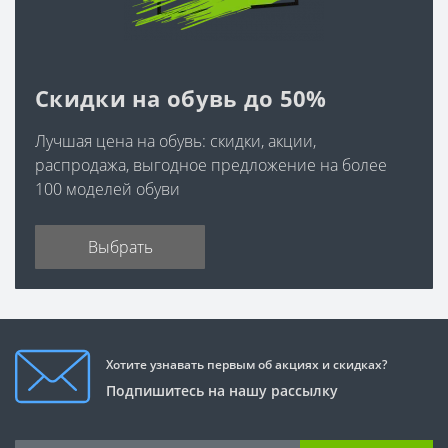
Лаковые ботинки на каблуке
Лакированные ботинки женские
Модные женские ботинки на весну
Скидки на обувь до 50%
Весенние ботинки женские
Лучшая цена на обувь: скидки, акции,
Женские зимние ботинки на овчине
распродажа, выгодное предложение на более
Модные и стильные женские зимние ботинки
100 моделей обуви
Молодежные зимние ботинки женские
Зимние ботинки женские на каблуке
Выбрать
Зимние ботинки женские на платформе
Женские зимние ботинки недорого
Самые теплые зимние ботинки женские
Зимние белые ботинки женские
Хотите узнавать первым об акциях и скидках?
Женские зимние ботинки из натуральной кожи и меха
Подпишитесь на нашу рассылку
Женские зимние ботинки с натуральным мехом
Зимние ботинки женские натуральная кожа - распродажа,