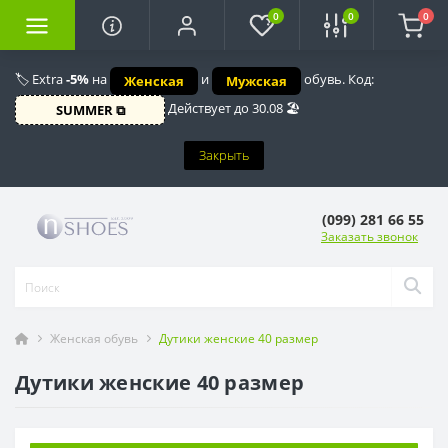
0
0
0
🏷️ Extra
-5%
на
и
обувь. Код:
Женская
Мужская
Действует до 30.08 🏖️
SUMMER ⧉
Закрыть
(099) 281 66 55
Заказать звонок
Женская обувь
Дутики женские 40 размер
Дутики женские 40 размер