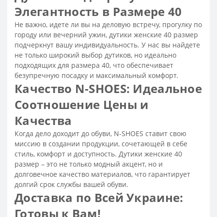
Элегантность в Размере 40
Женские кожаные сапоги
Не важно, идете ли вы на деловую встречу, прогулку по
Модные зимние сапоги женские
городу или вечерний ужин, дутики женские 40 размер
Сапоги зимние женские на каблуке
подчеркнут вашу индивидуальность. У нас вы найдете
Зимние сапоги остроносые женские
не только широкий выбор дутиков, но идеально
подходящих для размера 40, что обеспечивает
Зимние сапоги на платформе
безупречную посадку и максимальный комфорт.
Зимние сапоги женские на низкой подошве
Качество N-SHOES: Идеальное
Теплые сапоги на зиму женские
Соотношение Цены и
Классические зимние сапоги женские
Качества
Сапоги зимние женские - распродажа со скидкой
Когда дело доходит до обуви, N-SHOES ставит свою
Купить сапоги зимние женские кожаные недорого
миссию в создании продукции, сочетающей в себе
стиль, комфорт и доступность. Дутики женские 40
Сапоги зимние женские кожаные
размер – это не только модный акцент, но и
Зимние сапоги женские
Модные сапожки осень
долговечное качество материалов, что гарантирует
долгий срок службы вашей обуви.
Сапоги женские осенние - распродажа
Доставка по Всей Украине:
Женские осенние сапоги на низком каблуке
Готовы к Вам!
Сапоги осенние женские кожаные