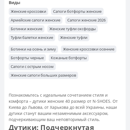
Виды
Женские кроссовки
Сапоги ботфорты женские
Армейские сапоги женские
Сапоги женские 2026
Ботинки женские
Женские туфли оксфорды
Туфли балетки женские
Женские туфли
Женские ботильоны
Женские мокасины
Ботинки на осень и зиму
Женские кроссовки осенние
Туфли лоферы женские
Женские туфли лодочки
Ботфорты черные
Кожаные ботфорты
Сапоги с острым носом
Женские сапоги больших размеров
Сапоги женские недорого
Сапоги коричневые женские
Женские сапоги на платформе
Сапоги черные женские
Познакомьтесь с идеальным сочетанием стиля и
комфорта – дутики женские 40 размер от N-SHOES. От
Сапоги бежевые женские
Сапоги высокие женские
Киева до Львова, от Харькова до всей Украины, наши
Теплые сапоги женские
Модные сапоги 2026 женские
дутики станут вашим незаменимым аксессуаром,
Сапоги весенние женские
Классические женские сапоги
подчеркивающим ваш неповторимый стиль.
Дутики: Подчеркнутая
Женские сапоги на каблуке
Сапоги женские замшевые