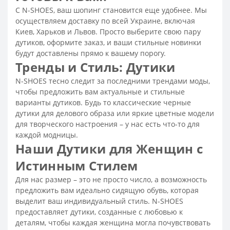
С N-SHOES, ваш шопинг становится еще удобнее. Мы
Сапоги кожаные женские демисезонные
осуществляем доставку по всей Украине, включая
Сапоги замшевые демисезонные женские
Киев, Харьков и Львов. Просто выберите свою пару
дутиков, оформите заказ, и ваши стильные новинки
Сапоги демисезонные женские без каблука
будут доставлены прямо к вашему порогу.
Осенние сапоги женские
Тренды и Стиль: Дутики
Сапоги демисезонные женские
N-SHOES тесно следит за последними трендами моды,
Ботинки на высокой подошве женские
чтобы предложить вам актуальные и стильные
варианты дутиков. Будь то классические черные
Ортопедические ботинки женские
дутики для делового образа или яркие цветные модели
Женские спортивные ботинки
для творческого настроения – у нас есть что-то для
каждой модницы.
Женские ботинки на тракторной подошве
Наши Дутики для Женщин с
Женские ботинки на толстой подошве
Истинным Стилем
Летние ботинки женские
Коричневые ботинки женские
Для нас размер – это не просто число, а возможность
Классические ботинки женские
предложить вам идеально сидящую обувь, которая
Женские ботинки на платформе
выделит ваш индивидуальный стиль. N-SHOES
предоставляет дутики, созданные с любовью к
Серые ботинки женские
Ботинки трекинговые женские
деталям, чтобы каждая женщина могла почувствовать
Стильные женские ботинки