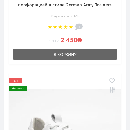
перфорацией в стиле German Army Trainers
Код товара: 6148
1
2 450₴
3 300₴
В КОРЗИНУ
-32%
Новинка