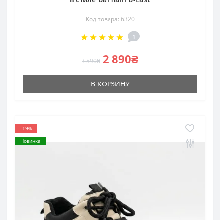
Код товара: 6320
1
2 890₴
3 590₴
В КОРЗИНУ
-19%
Новинка