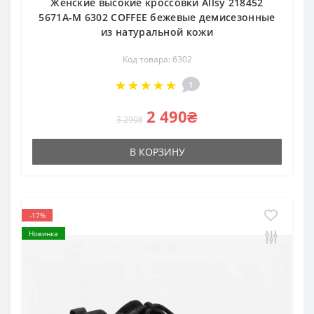
Женские высокие кроссовки Allsy 218452
5671A-M 6302 COFFEE бежевые демисезонные
из натуральной кожи
Код товара: 6302
1
2 490₴
3 290₴
В КОРЗИНУ
-17%
Новинка