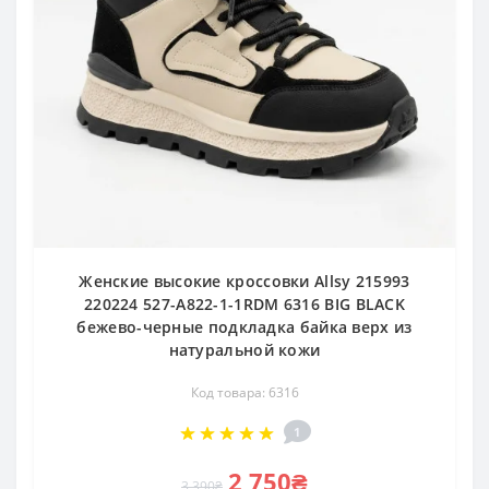
Женские высокие кроссовки Allsy 215993
220224 527-A822-1-1RDM 6316 BIG BLACK
бежево-черные подкладка байка верх из
натуральной кожи
Код товара: 6316
1
2 750₴
3 390₴