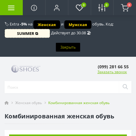
0
0
0
🏷️ Extra
-5%
на
и
обувь. Код:
Женская
Мужская
Действует до 30.08 🏖️
SUMMER ⧉
Закрыть
(099) 281 66 55
Заказать звонок
Женская обувь
Комбинированная женская обувь
Комбинированная женская обувь