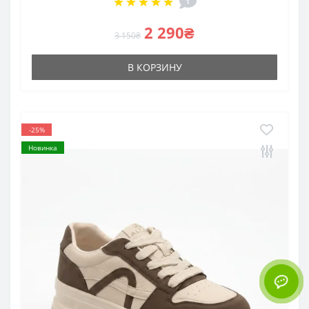
1
2 290₴
3 150₴
В КОРЗИНУ
-25%
Новинка