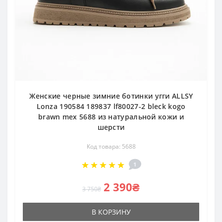
Женские черные зимние ботинки угги ALLSY
Lonza 190584 189837 lf80027-2 bleck kogo
brawn mex 5688 из натуральной кожи и
шерсти
Код товара: 5688
1
2 390₴
3 750₴
В КОРЗИНУ