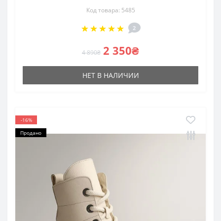
Код товара: 5485
2
2 350₴
4 890₴
НЕТ В НАЛИЧИИ
-16%
Продано