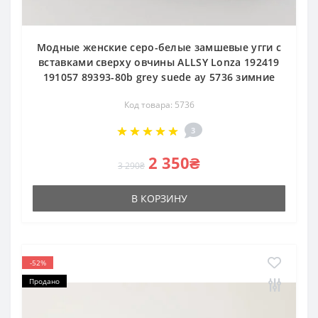
Модные женские серо-белые замшевые угги с
вставками сверху овчины ALLSY Lonza 192419
191057 89393-80b grey suede ay 5736 зимние
Код товара: 5736
3
2 350₴
3 290₴
В КОРЗИНУ
-52%
Продано