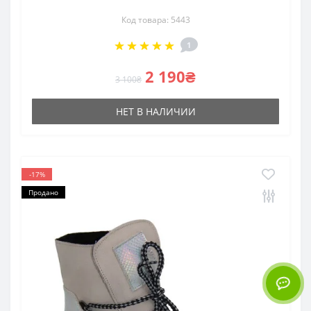
Код товара: 5443
1
2 190₴
3 100₴
НЕТ В НАЛИЧИИ
-17%
Продано