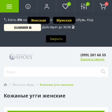
0
0
0
🏷️ Extra
-5%
на
и
обувь. Код:
Женская
Мужская
Действует до 30.08 🏖️
SUMMER ⧉
Закрыть
(099) 281 66 55
Заказать звонок
Женская обувь
Кожаные угги женские
Кожаные угги женские