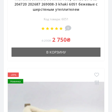
204720 202687 269008-3 khaki 6051 бежевые с
шерстяным утеплителем
Код товара: 6051
1
2 750₴
4 290₴
В КОРЗИНУ
-49%
Новинка