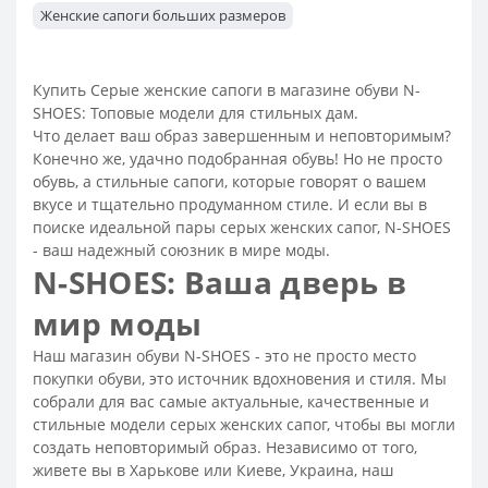
Женские сапоги больших размеров
Сапоги женские недорого
Сапоги коричневые женские
Женские сапоги на платформе
Сапоги черные женские
Купить Серые женские сапоги в магазине обуви N-
SHOES: Топовые модели для стильных дам.
Сапоги бежевые женские
Сапоги высокие женские
Что делает ваш образ завершенным и неповторимым?
Теплые сапоги женские
Модные сапоги 2026 женские
Конечно же, удачно подобранная обувь! Но не просто
Сапоги весенние женские
Классические женские сапоги
обувь, а стильные сапоги, которые говорят о вашем
вкусе и тщательно продуманном стиле. И если вы в
Женские сапоги на каблуке
Сапоги женские замшевые
поиске идеальной пары серых женских сапог, N-SHOES
Женские кожаные сапоги
- ваш надежный союзник в мире моды.
N-SHOES: Ваша дверь в
Модные зимние сапоги женские
Сапоги зимние женские на каблуке
мир моды
Зимние сапоги остроносые женские
Наш магазин обуви N-SHOES - это не просто место
Зимние сапоги на платформе
покупки обуви, это источник вдохновения и стиля. Мы
собрали для вас самые актуальные, качественные и
Зимние сапоги женские на низкой подошве
стильные модели серых женских сапог, чтобы вы могли
Теплые сапоги на зиму женские
создать неповторимый образ. Независимо от того,
живете вы в Харькове или Киеве, Украина, наш
Классические зимние сапоги женские