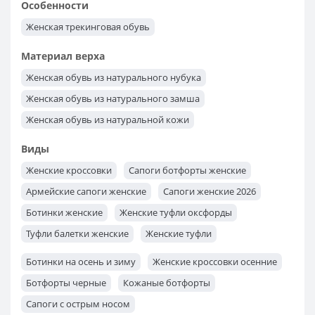
Особенности
Выбрать женские кроссовки s.Oliver из Германии
Женская трекинговая обувь
Женская обувь KangaRoos
Женская обувь Lesta
Материал верха
Женская обувь из натурального нубука
Женская обувь из натурального замша
Женская обувь из натуральной кожи
Виды
Женские кроссовки
Сапоги ботфорты женские
Армейские сапоги женские
Сапоги женские 2026
Ботинки женские
Женские туфли оксфорды
Туфли балетки женские
Женские туфли
Женские ботильоны
Женские мокасины
Ботинки на осень и зиму
Женские кроссовки осенние
Туфли лоферы женские
Женские туфли лодочки
Ботфорты черные
Кожаные ботфорты
Сапоги с острым носом