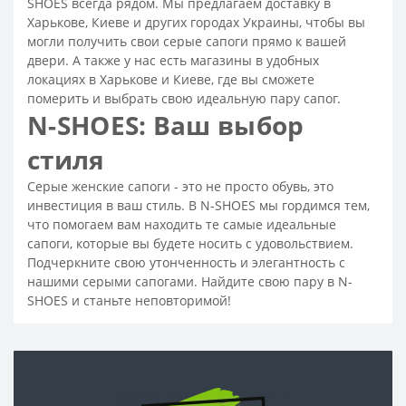
SHOES всегда рядом. Мы предлагаем доставку в
Замшевые ботинки женские без каблука
Харькове, Киеве и других городах Украины, чтобы вы
могли получить свои серые сапоги прямо к вашей
Ботинки замшевые женские на каблуке
двери. А также у нас есть магазины в удобных
Женские ботинки на каблуке
локациях в Харькове и Киеве, где вы сможете
померить и выбрать свою идеальную пару сапог.
Кожаные ботинки на шнуровке женские
N-SHOES: Ваш выбор
Белые кожаные ботинки женские
стиля
Ботинки женские кожаные - распродажа, скидки, акция
Ботинки женские кожаные
Бежевые ботинки женские
Серые женские сапоги - это не просто обувь, это
инвестиция в ваш стиль. В N-SHOES мы гордимся тем,
Лаковые ботинки на каблуке
что помогаем вам находить те самые идеальные
Лакированные ботинки женские
сапоги, которые вы будете носить с удовольствием.
Подчеркните свою утонченность и элегантность с
Модные женские ботинки на весну
нашими серыми сапогами. Найдите свою пару в N-
Весенние ботинки женские
SHOES и станьте неповторимой!
Женские зимние ботинки на овчине
Модные и стильные женские зимние ботинки
Молодежные зимние ботинки женские
Зимние ботинки женские на каблуке