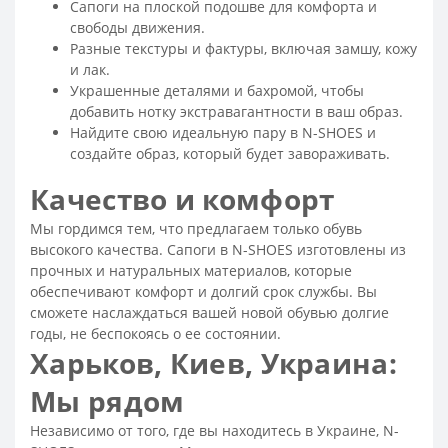
Сапоги на плоской подошве для комфорта и
Женские ботинки на тракторной подошве
свободы движения.
Женские ботинки на толстой подошве
Разные текстуры и фактуры, включая замшу, кожу
и лак.
Летние ботинки женские
Коричневые ботинки женские
Украшенные деталями и бахромой, чтобы
Классические ботинки женские
добавить нотку экстравагантности в ваш образ.
Найдите свою идеальную пару в N-SHOES и
Женские ботинки на платформе
создайте образ, который будет завораживать.
Серые ботинки женские
Ботинки трекинговые женские
Качество и комфорт
Стильные женские ботинки
Мы гордимся тем, что предлагаем только обувь
Резиновые ботинки женские
высокого качества. Сапоги в N-SHOES изготовлены из
Замшевые ботинки женские
прочных и натуральных материалов, которые
Модные женские черные ботинки
обеспечивают комфорт и долгий срок службы. Вы
сможете наслаждаться вашей новой обувью долгие
Модные женские ботинки
годы, не беспокоясь о ее состоянии.
Ботинки без шнурков женские
Харьков, Киев, Украина:
Женские ботинки на шнуровке
Мы рядом
Ботинки черные женские на шнуровке
Независимо от того, где вы находитесь в Украине, N-
Черные ботинки женские
Белые ботинки женские