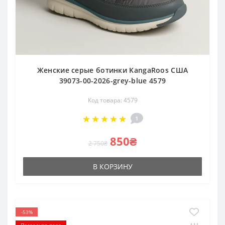
Женские серые ботинки KangaRoos США
39073-00-2026-grey-blue 4579
Код товара: 4579
1
850₴
2 750₴
В КОРЗИНУ
-53%