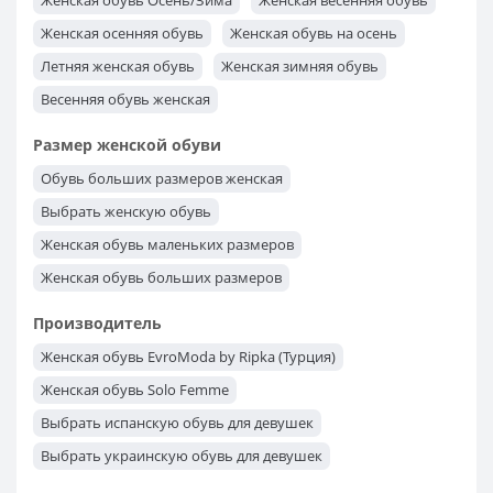
Женская обувь Осень/Зима
Женская весенняя обувь
Женская лакированная обувь
Женская осенняя обувь
Женская обувь на осень
Женская обувь на шпильке
Женская обувь на танкетке
Летняя женская обувь
Женская зимняя обувь
Обувь на выпускной
Обувь без каблука
Весенняя обувь женская
Обувь на маленьком каблуке
Размер женской обуви
Женская обувь на высоком каблуке
Обувь больших размеров женская
Выбрать женскую обувь
Женская обувь маленьких размеров
Женская обувь больших размеров
Женская обувь 42 размера
Женская обувь 41 размера
Производитель
Женская обувь 40 размера
Женская обувь 39 размера
Женская обувь EvroModa by Ripka (Турция)
Женская обувь 38 размера
Женская обувь 37 размера
Женская обувь Solo Femme
Женская обувь 36 размера
Женская обувь 35 размера
Выбрать испанскую обувь для девушек
Выбрать украинскую обувь для девушек
Женская обувь польского производства