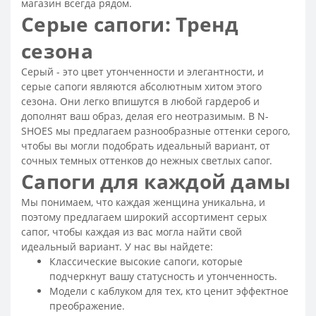
магазин всегда рядом.
Сапоги зимние женские - распродажа со скидкой
Серые сапоги: Тренд
Купить сапоги зимние женские кожаные недорого
сезона
Сапоги зимние женские кожаные
Серый - это цвет утонченности и элегантности, и
Зимние сапоги женские
Модные сапожки осень
серые сапоги являются абсолютным хитом этого
Сапоги женские осенние - распродажа
сезона. Они легко впишутся в любой гардероб и
дополнят ваш образ, делая его неотразимым. В N-
Женские осенние сапоги на низком каблуке
SHOES мы предлагаем разнообразные оттенки серого,
Сапоги осенние женские кожаные
чтобы вы могли подобрать идеальный вариант, от
Сапоги кожаные женские демисезонные
сочных темных оттенков до нежных светлых сапог.
Сапоги для каждой дамы
Сапоги замшевые демисезонные женские
Мы понимаем, что каждая женщина уникальна, и
Сапоги демисезонные женские без каблука
поэтому предлагаем широкий ассортимент серых
Осенние сапоги женские
сапог, чтобы каждая из вас могла найти свой
Сапоги демисезонные женские
идеальный вариант. У нас вы найдете:
Классические высокие сапоги, которые
Ботинки на высокой подошве женские
подчеркнут вашу статусность и утонченность.
Ортопедические ботинки женские
Модели с каблуком для тех, кто ценит эффектное
преображение.
Женские спортивные ботинки