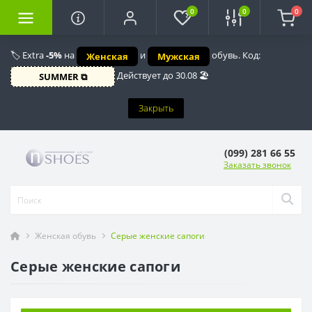
0
0
0
🏷️ Extra
-5%
на
и
обувь. Код:
Женская
Мужская
Действует до 30.08 🏖️
SUMMER ⧉
Закрыть
(099) 281 66 55
Заказать звонок
Женская обувь
Серые женские сапоги
Серые женские сапоги