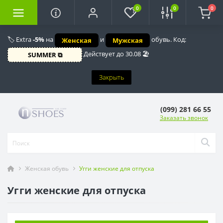
0
0
0
🏷️ Extra
-5%
на
и
обувь. Код:
Женская
Мужская
Действует до 30.08 🏖️
SUMMER ⧉
Закрыть
(099) 281 66 55
Заказать звонок
Женская обувь
Угги женские для отпуска
Угги женские для отпуска