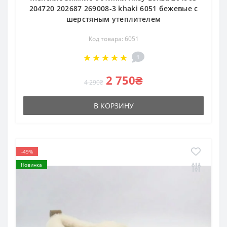
204720 202687 269008-3 khaki 6051 бежевые с
шерстяным утеплителем
Код товара: 6051
1
2 750₴
4 290₴
В КОРЗИНУ
-49%
Новинка