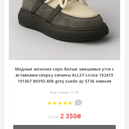
Модные женские серо-белые замшевые угги с
вставками сверху овчины ALLSY Lonza 192419
191057 89393-80b grey suede ay 5736 зимние
Код товара: 5736
3
2 350₴
3 290₴