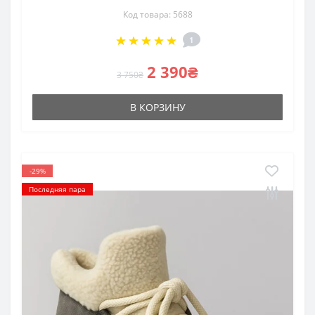
Код товара: 5688
1
2 390₴
3 750₴
В КОРЗИНУ
-29%
Последняя пара