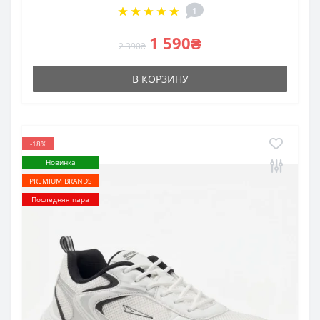
1
1 590₴
2 390₴
В КОРЗИНУ
-18%
Новинка
PREMIUM BRANDS
Последняя пара