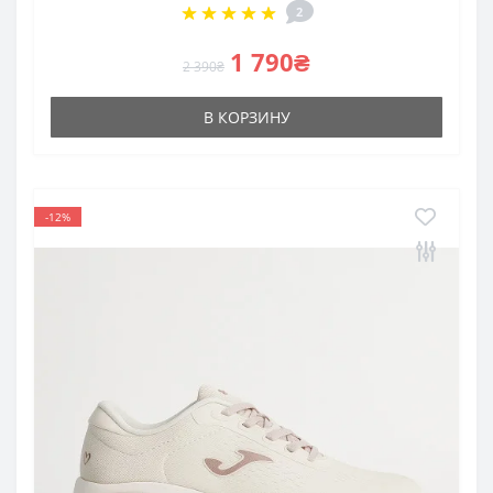
2
1 790₴
2 390₴
В КОРЗИНУ
-12%