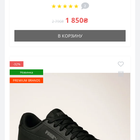
2
1 850₴
2 790₴
В КОРЗИНУ
-32%
Новинка
PREMIUM BRANDS