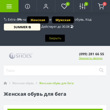
0
0
0
🏷️ Extra
-5%
на
и
обувь. Код:
Женская
Мужская
Действует до 30.08 🏖️
SUMMER ⧉
Закрыть
(099) 281 66 55
Заказать звонок
Женская обувь
Женская обувь для бега
Женская обувь для бега