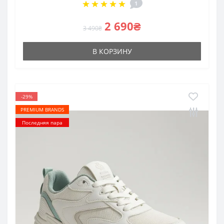
1
2 690₴
3 490₴
В КОРЗИНУ
-29%
PREMIUM BRANDS
Последняя пара