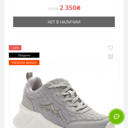
2 350₴
3 590₴
НЕТ В НАЛИЧИИ
-34%
Продано
PREMIUM BRANDS