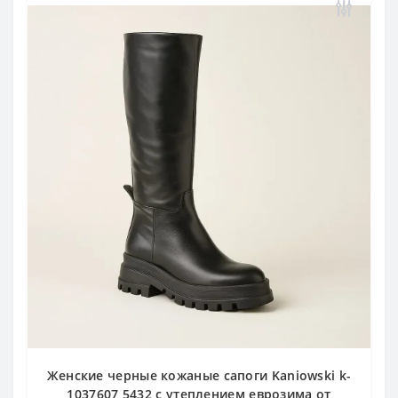
Женские черные кожаные сапоги Kaniowski k-
1037607 5432 с утеплением еврозима от