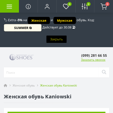
0
0
0
🏷️ Extra
-5%
на
и
обувь. Код:
Женская
Мужская
Действует до 30.08 🏖️
SUMMER ⧉
Закрыть
(099) 281 66 55
Заказать звонок
Женская обувь
Женская обувь Kaniowski
Женская обувь Kaniowski