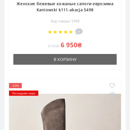
Женские бежевые кожаные сапоги еврозима
Kaniowski k111-akacja 5498
Код товара: 5498
1
6 950₴
8 950₴
В КОРЗИНУ
-53%
Последняя пара