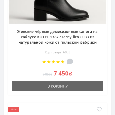
Женские чёрные демисезонные сапоги на
каблуке KOTYL 1387 czarny lico 6033 из
натуральной кожи от польской фабрики
Код товара: 6033
1
7 450₴
9 850₴
В КОРЗИНУ
-54%