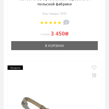
польской фабрики
Код товара: 5432
2
3 450₴
7 490₴
В КОРЗИНУ
Продано