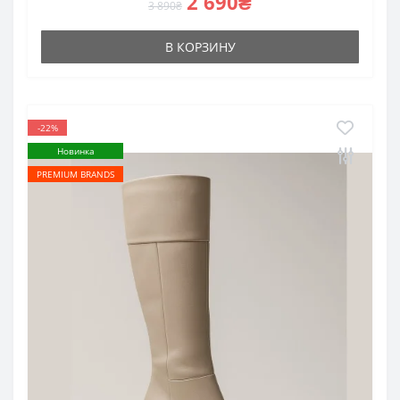
2 690₴
3 890₴
В КОРЗИНУ
-22%
Новинка
PREMIUM BRANDS