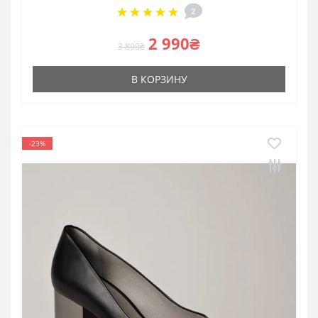
2
2 990₴
3 890₴
В КОРЗИНУ
-23%