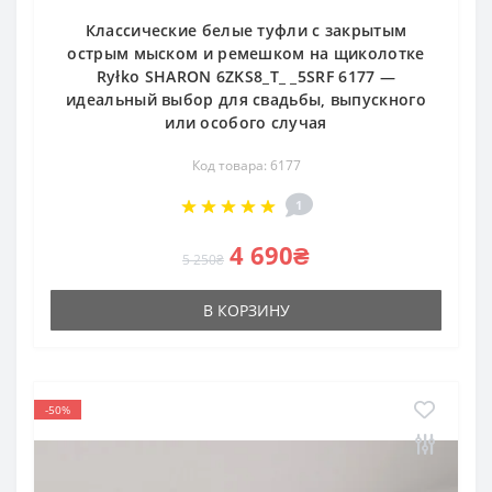
Классические белые туфли с закрытым
острым мыском и ремешком на щиколотке
Ryłko SHARON 6ZKS8_T_ _5SRF 6177 —
идеальный выбор для свадьбы, выпускного
или особого случая
Код товара: 6177
1
4 690₴
5 250₴
В КОРЗИНУ
-50%