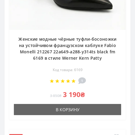
Женские модные чёрные туфли-босоножки
на устойчивом французском каблуке Fabio
Monelli 212267 22a649-a288-y314ts black fm
6169 в стиле Werner Kern Patty
Код товара: 6169
1
3 190₴
3 850₴
В КОРЗИНУ