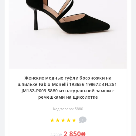
Женские модные туфли босоножки на
шпильке Fabio Monelli 193656 198672 4FL251-
JM182-P003 5880 из натуральной замши с
ремешками на щиколотке
Код товара: 5880
1
2 850₴
3 790₴