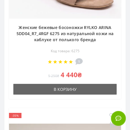
Женские бежевые босоножки RYLKO ARINA
5DD04_R7_4RGF 6275 из натуральной кожи на
каблуке от полького бренда
Код товара: 6275
1
4 440₴
5 250₴
В КОРЗИНУ
-35%