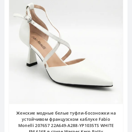
Женские модные белые туфли-босоножки на
устойчивом французском каблуке Fabio
Monelli 207657 22A649-A288-YP1035TS WHITE
FM 6168 в стиле Werner Kern Patty