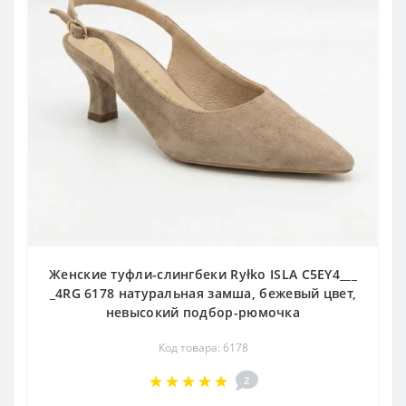
Женские туфли-слингбеки Ryłko ISLA C5EY4___
_4RG 6178 натуральная замша, бежевый цвет,
невысокий подбор-рюмочка
Код товара: 6178
2