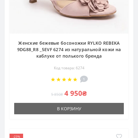
Женские бежевые босоножки RYLKO REBEKA
9DG88_R8 _5EVF 6274 из натуральной кожи на
каблуке от полького бренда
Код товара: 6274
1
4 950₴
5 850₴
В КОРЗИНУ
-23%