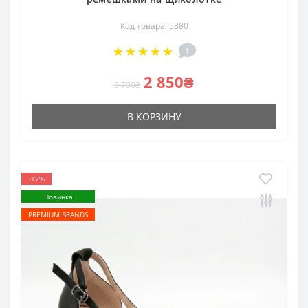
Код товара: 5880
1
2 850₴
3 790₴
В КОРЗИНУ
-17%
Новинка
PREMIUM BRANDS