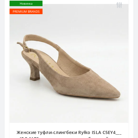
Новинка
PREMIUM BRANDS
Женские туфли-слингбеки Ryłko ISLA C5EY4___