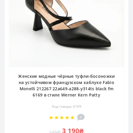
Женские модные чёрные туфли-босоножки
на устойчивом французском каблуке Fabio
Monelli 212267 22a649-a288-y314ts black fm
6169 в стиле Werner Kern Patty
Код товара: 6169
1
3 190₴
3 850₴