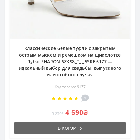
Классические белые туфли с закрытым
острым мыском и ремешком на щиколотке
Ryłko SHARON 6ZKS8_T_ _5SRF 6177 —
идеальный выбор для свадьбы, выпускного
или особого случая
Код товара: 6177
1
4 690₴
5 250₴
В КОРЗИНУ