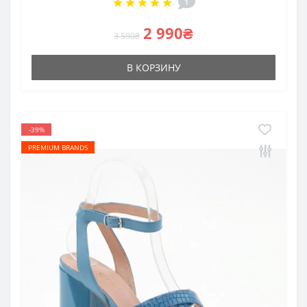
1
2 990₴
3 590₴
В КОРЗИНУ
-39%
PREMIUM BRANDS