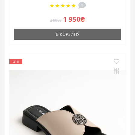
1
1 950₴
2 990₴
В КОРЗИНУ
-21%