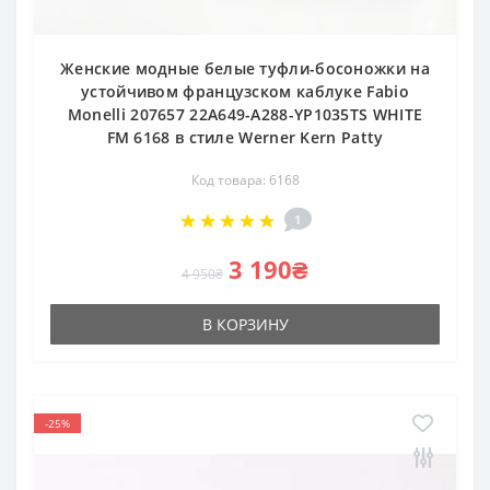
Женские модные белые туфли-босоножки на
устойчивом французском каблуке Fabio
Monelli 207657 22A649-A288-YP1035TS WHITE
FM 6168 в стиле Werner Kern Patty
Код товара: 6168
1
3 190₴
4 950₴
В КОРЗИНУ
-25%