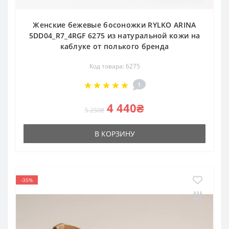
Женские бежевые босоножки RYLKO ARINA
5DD04_R7_4RGF 6275 из натуральной кожи на
каблуке от полького бренда
Код товара: 6275
1
4 440₴
5 250₴
В КОРЗИНУ
-35%