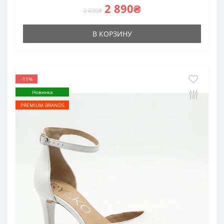
2 890₴
3 690₴
В КОРЗИНУ
-11%
Новинка
PREMIUM BRANDS