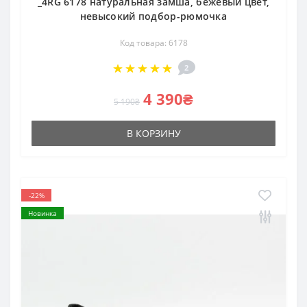
_4RG 6178 натуральная замша, бежевый цвет,
невысокий подбор-рюмочка
Код товара: 6178
2
4 390₴
5 190₴
В КОРЗИНУ
-22%
Новинка