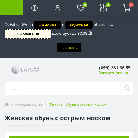
0
0
0
🏷️ Extra
-5%
на
и
обувь. Код:
Женская
Мужская
Действует до 30.08 🏖️
SUMMER ⧉
Закрыть
(099) 281 66 55
Заказать звонок
Женская обувь
Женская обувь с острым носком
Женская обувь с острым носком