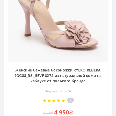
Женские бежевые босоножки RYLKO REBEKA
9DG88_R8 _5EVF 6274 из натуральной кожи на
каблуке от полького бренда
Код товара: 6274
1
4 950₴
5 850₴