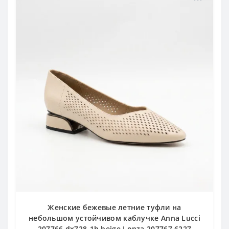
Женские бежевые летние туфли на
небольшом устойчивом каблучке Anna Lucci
207766 dx728-1b beige Lonza 207767 6227