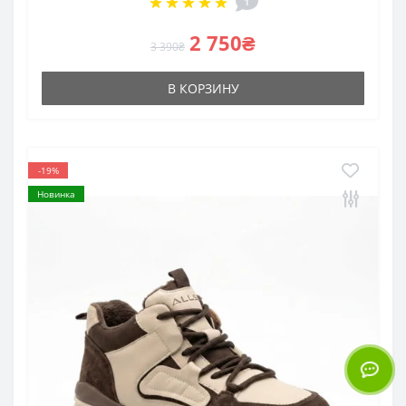
1
2 750₴
3 390₴
В КОРЗИНУ
-19%
Новинка