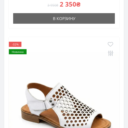
2 350₴
3 950₴
В КОРЗИНУ
-32%
Новинка