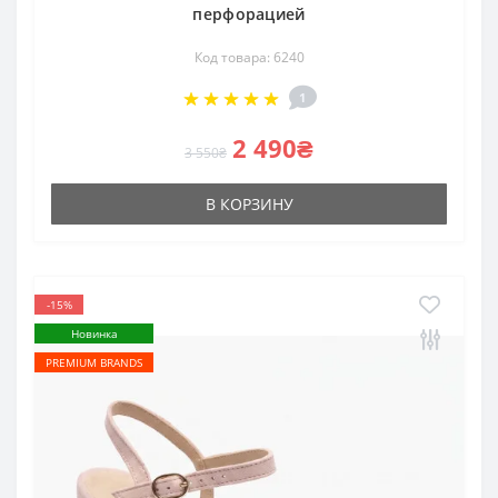
перфорацией
Код товара: 6240
1
2 490₴
3 550₴
В КОРЗИНУ
-15%
Новинка
PREMIUM BRANDS