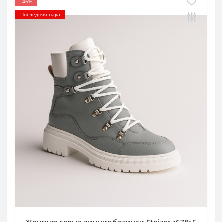
-46%
Последняя пара
Женские серые зимние ботинки Steizer z678s5