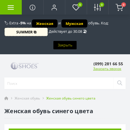
0
0
0
🏷️ Extra
-5%
на
и
обувь. Код:
Женская
Мужская
Действует до 30.08 🏖️
SUMMER ⧉
Закрыть
(099) 281 66 55
Заказать звонок
Женская обувь
Женская обувь синего цвета
Женская обувь синего цвета