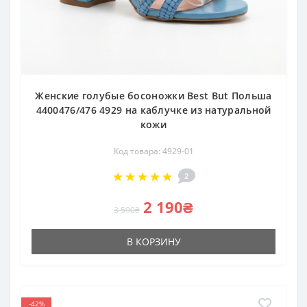
Женские голубые босоножки Best But Польша
4400476/476 4929 на каблучке из натуральной
кожи
Код товара: 4929-01
2
2 190₴
3 590₴
В КОРЗИНУ
-42%