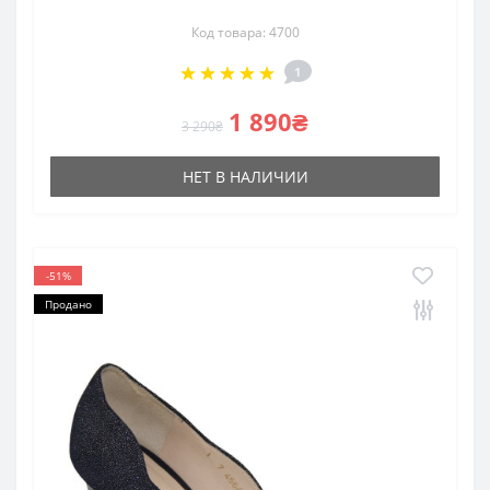
Код товара: 4700
1
1 890₴
3 290₴
НЕТ В НАЛИЧИИ
-51%
Продано