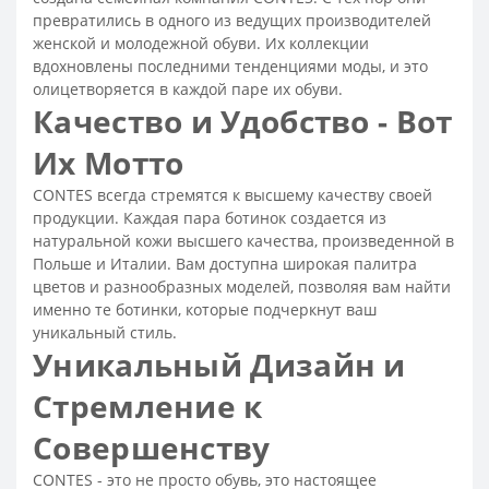
Купить сапоги зимние женские кожаные недорого
превратились в одного из ведущих производителей
женской и молодежной обуви. Их коллекции
Сапоги зимние женские кожаные
вдохновлены последними тенденциями моды, и это
Зимние сапоги женские
Модные сапожки осень
олицетворяется в каждой паре их обуви.
Сапоги женские осенние - распродажа
Качество и Удобство - Вот
Женские осенние сапоги на низком каблуке
Их Мотто
Сапоги осенние женские кожаные
CONTES всегда стремятся к высшему качеству своей
Сапоги кожаные женские демисезонные
продукции. Каждая пара ботинок создается из
Сапоги замшевые демисезонные женские
натуральной кожи высшего качества, произведенной в
Польше и Италии. Вам доступна широкая палитра
Сапоги демисезонные женские без каблука
цветов и разнообразных моделей, позволяя вам найти
Осенние сапоги женские
именно те ботинки, которые подчеркнут ваш
уникальный стиль.
Сапоги демисезонные женские
Уникальный Дизайн и
Ботинки на высокой подошве женские
Стремление к
Ортопедические ботинки женские
Женские спортивные ботинки
Совершенству
Женские ботинки на тракторной подошве
CONTES - это не просто обувь, это настоящее