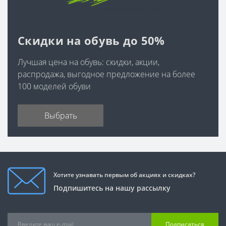
Женские зимние ботинки недорого
Самые теплые зимние ботинки женские
Скидки на обувь до 50%
Зимние белые ботинки женские
Женские зимние ботинки из натуральной кожи и меха
Лучшая цена на обувь: скидки, акции,
Женские зимние ботинки с натуральным мехом
распродажа, выгодное предложение на более
Зимние ботинки женские натуральная кожа - распродажа,
100 моделей обуви
акция, скидки
Зимние ботинки женские кожаные
Выбрать
Зимние замшевые ботинки женские
Зимние спортивные ботинки женские
Ботинки женские зимние
Спортивные ботинки женские на осень
Хотите узнавать первым об акциях и скидках?
Ботинки женские с каблуком на осень
Подпишитесь на нашу рассылку
Кожаные ботинки женские на осень
Осенние ботинки женские
Подписаться