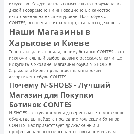
Женские ботинки на толстой подошве
искусство. Каждая деталь внимательно продумана, их
дизайн современен и инновационен, а качество
Летние ботинки женские
Коричневые ботинки женские
изготовления на высшем уровне. Нося обувь от
Классические ботинки женские
CONTES, вы оцените их комфорт, стиль и надежность.
Наши Магазины в
Женские ботинки на платформе
Серые ботинки женские
Ботинки трекинговые женские
Харькове и Киеве
Стильные женские ботинки
Теперь, когда вы поняли, почему ботинки CONTES - это
Резиновые ботинки женские
исключительный выбор, давайте расскажем, как и где
их купить в Украине. Магазины обуви N-SHOES в
Замшевые ботинки женские
Харькове и Киеве предлагают вам широкий
Модные женские черные ботинки
ассортимент обуви CONTES.
Почему N-SHOES - Лучший
Модные женские ботинки
Магазин для Покупки
Ботинки без шнурков женские
Женские ботинки на шнуровке
Ботинок CONTES
Ботинки черные женские на шнуровке
N-SHOES - это уважаемая и доверенная сеть магазинов
обуви, где вы найдете последние коллекции ботинок
Черные ботинки женские
Белые ботинки женские
CONTES. Вас приветствует дружелюбный и
Замшевые ботинки женские без каблука
профессиональный персонал, готовый помочь вам