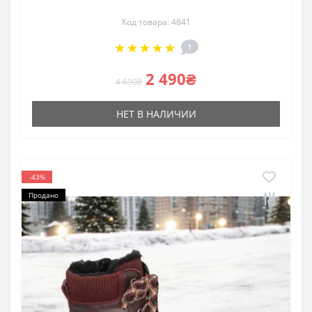
Код товара: 4841
1
2 490₴
4 690₴
НЕТ В НАЛИЧИИ
-43%
Продано