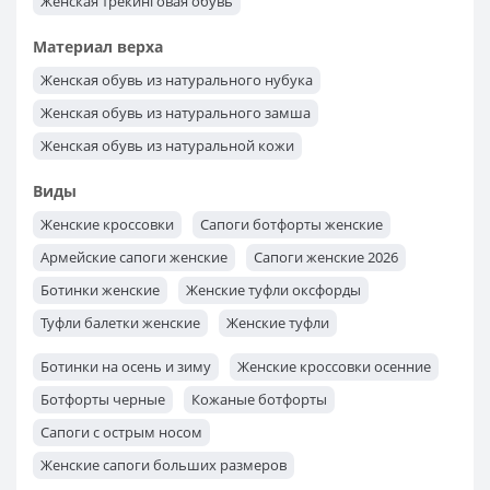
Женская трекинговая обувь
Женская обувь KangaRoos
Женская обувь Lesta
Материал верха
Женская обувь из натурального нубука
Женская обувь из натурального замша
Женская обувь из натуральной кожи
Виды
Женские кроссовки
Сапоги ботфорты женские
Армейские сапоги женские
Сапоги женские 2026
Ботинки женские
Женские туфли оксфорды
Туфли балетки женские
Женские туфли
Женские ботильоны
Женские мокасины
Ботинки на осень и зиму
Женские кроссовки осенние
Туфли лоферы женские
Женские туфли лодочки
Ботфорты черные
Кожаные ботфорты
Сапоги с острым носом
Женские сапоги больших размеров