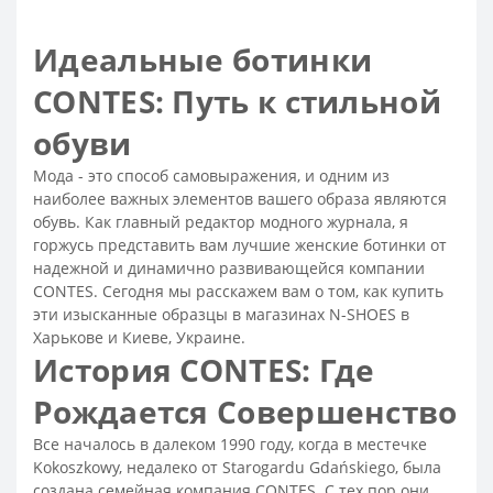
Сапоги женские недорого
Сапоги коричневые женские
Женские сапоги на платформе
Сапоги черные женские
Идеальные ботинки
Сапоги бежевые женские
Сапоги высокие женские
CONTES: Путь к стильной
Теплые сапоги женские
Модные сапоги 2026 женские
обуви
Сапоги весенние женские
Классические женские сапоги
Женские сапоги на каблуке
Сапоги женские замшевые
Мода - это способ самовыражения, и одним из
наиболее важных элементов вашего образа являются
Женские кожаные сапоги
обувь. Как главный редактор модного журнала, я
Модные зимние сапоги женские
горжусь представить вам лучшие женские ботинки от
надежной и динамично развивающейся компании
Сапоги зимние женские на каблуке
CONTES. Сегодня мы расскажем вам о том, как купить
Зимние сапоги остроносые женские
эти изысканные образцы в магазинах N-SHOES в
Харькове и Киеве, Украине.
Зимние сапоги на платформе
История CONTES: Где
Зимние сапоги женские на низкой подошве
Рождается Совершенство
Теплые сапоги на зиму женские
Классические зимние сапоги женские
Все началось в далеком 1990 году, когда в местечке
Kokoszkowy, недалеко от Starogardu Gdańskiego, была
Сапоги зимние женские - распродажа со скидкой
создана семейная компания CONTES. С тех пор они