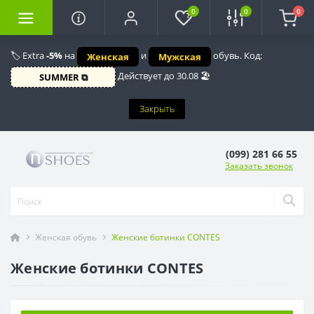
0
0
0
🏷️ Extra
-5%
на
и
обувь. Код:
Женская
Мужская
Действует до 30.08 🏖️
SUMMER ⧉
Закрыть
(099) 281 66 55
Заказать звонок
Женская обувь
Женские ботинки CONTES
Женские ботинки CONTES