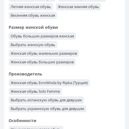
Женская обувь на шпильке
Женская обувь на танкетке
Летняя женская обувь
Женская зимняя обувь
Обувь на выпускной
Обувь без каблука
Весенняя обувь женская
Обувь на маленьком каблуке
Размер женской обуви
Женская обувь на высоком каблуке
Обувь больших размеров женская
Выбрать женскую обувь
Женская обувь маленьких размеров
Женская обувь больших размеров
Женская обувь 42 размера
Женская обувь 41 размера
Производитель
Женская обувь 40 размера
Женская обувь 39 размера
Женская обувь EvroModa by Ripka (Турция)
Женская обувь 38 размера
Женская обувь 37 размера
Женская обувь Solo Femme
Женская обувь 36 размера
Женская обувь 35 размера
Выбрать испанскую обувь для девушек
Выбрать украинскую обувь для девушек
Женская обувь польского производства
Особенности
Выбрать женские кроссовки s.Oliver из Германии