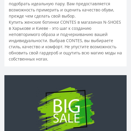
подобрать идеальную пару. Вам предоставляется
Ботинки замшевые женские на каблуке
возможность примерить и оценить качество обуви,
Женские ботинки на каблуке
прежде чем сделать свой выбор.
Кожаные ботинки на шнуровке женские
Купить женские ботинки CONTES в магазинах N-SHOES
в Харькове и Киеве - это шаг к созданию
Белые кожаные ботинки женские
неповторимого образа и подчеркиванию вашей
Ботинки женские кожаные - распродажа, скидки, акция
индивидуальности. Выбрав CONTES, вы выбираете
стиль, качество и комфорт. Не упустите возможность
Ботинки женские кожаные
Бежевые ботинки женские
обновить свой гардероб и ощутить всю магию моды на
Лаковые ботинки на каблуке
собственных ногах.
Лакированные ботинки женские
Модные женские ботинки на весну
Весенние ботинки женские
Женские зимние ботинки на овчине
Модные и стильные женские зимние ботинки
Молодежные зимние ботинки женские
Зимние ботинки женские на каблуке
Зимние ботинки женские на платформе