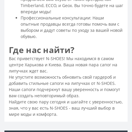
Женские ботинки на толстой подошве
Timberland, ECCO, и Geox. Вы точно будете на шаг
впереди моды!
Летние ботинки женские
Коричневые ботинки женские
Профессиональные консультации: Наши
Классические ботинки женские
опытные продавцы всегда готовы помочь вам с
выбором и дадут советы по уходу за вашей новой
Женские ботинки на платформе
обувью.
Серые ботинки женские
Ботинки трекинговые женские
Где нас найти?
Стильные женские ботинки
Вас приветствует N-SHOES! Мы находимся в самом
Резиновые ботинки женские
центре Харькова и Киева. Ваша новая пара сапог на
Замшевые ботинки женские
липучках ждет вас.
Модные женские черные ботинки
Не упустите возможность обновить свой гардероб и
добавить стильные сапоги на липучках от N-SHOES.
Модные женские ботинки
Наши сапоги подчеркнут вашу уверенность и помогут
Ботинки без шнурков женские
вам создать неповторимый образ.
Найдите свою пару сегодня и шагайте с уверенностью,
Женские ботинки на шнуровке
зная, что у вас есть N-SHOES - ваш лучший выбор в
Ботинки черные женские на шнуровке
мире моды и комфорта.
Черные ботинки женские
Белые ботинки женские
Замшевые ботинки женские без каблука