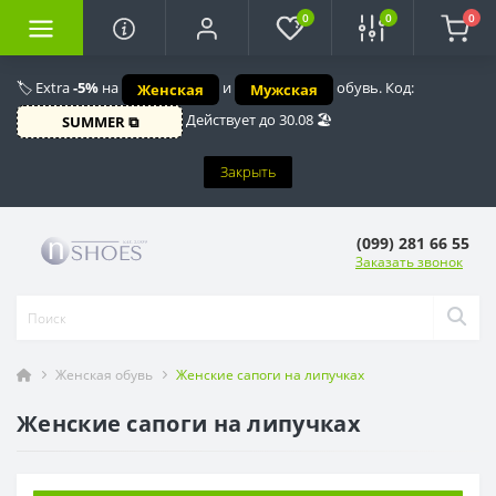
0
0
0
🏷️ Extra
-5%
на
и
обувь. Код:
Женская
Мужская
Действует до 30.08 🏖️
SUMMER ⧉
Закрыть
(099) 281 66 55
Заказать звонок
Женская обувь
Женские сапоги на липучках
Женские сапоги на липучках