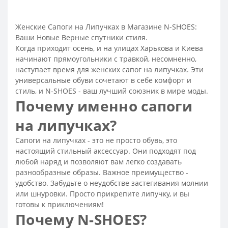
Сапоги женские недорого
Сапоги коричневые женские
Женские сапоги на платформе
Сапоги черные женские
Женские Сапоги на Липучках в Магазине N-SHOES:
Ваши Новые Верные спутники стиля.
Сапоги бежевые женские
Сапоги высокие женские
Когда приходит осень, и на улицах Харькова и Киева
Теплые сапоги женские
Модные сапоги 2026 женские
начинают прямоугольники с травкой, несомненно,
Сапоги весенние женские
Классические женские сапоги
наступает время для женских сапог на липучках. Эти
универсальные обуви сочетают в себе комфорт и
Женские сапоги на каблуке
Сапоги женские замшевые
стиль, и N-SHOES - ваш лучший союзник в мире моды.
Женские кожаные сапоги
Почему именно сапоги
Модные зимние сапоги женские
на липучках?
Сапоги зимние женские на каблуке
Сапоги на липучках - это не просто обувь, это
Зимние сапоги остроносые женские
настоящий стильный аксессуар. Они подходят под
Зимние сапоги на платформе
любой наряд и позволяют вам легко создавать
разнообразные образы. Важное преимущество -
Зимние сапоги женские на низкой подошве
удобство. Забудьте о неудобстве застегивания молнии
Теплые сапоги на зиму женские
или шнуровки. Просто прикрепите липучку, и вы
готовы к приключениям!
Классические зимние сапоги женские
Почему N-SHOES?
Сапоги зимние женские - распродажа со скидкой