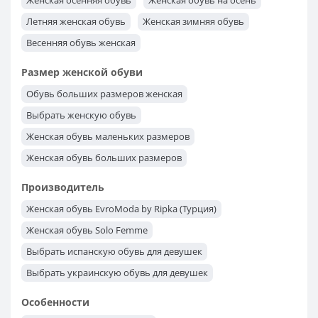
Женская осенняя обувь
Женская обувь на осень
Женская обувь на шпильке
Женская обувь на танкетке
Летняя женская обувь
Женская зимняя обувь
Обувь на выпускной
Обувь без каблука
Весенняя обувь женская
Обувь на маленьком каблуке
Размер женской обуви
Женская обувь на высоком каблуке
Обувь больших размеров женская
Выбрать женскую обувь
Женская обувь маленьких размеров
Женская обувь больших размеров
Женская обувь 42 размера
Женская обувь 41 размера
Производитель
Женская обувь 40 размера
Женская обувь 39 размера
Женская обувь EvroModa by Ripka (Турция)
Женская обувь 38 размера
Женская обувь 37 размера
Женская обувь Solo Femme
Женская обувь 36 размера
Женская обувь 35 размера
Выбрать испанскую обувь для девушек
Выбрать украинскую обувь для девушек
Женская обувь польского производства
Особенности
Выбрать женские кроссовки s.Oliver из Германии