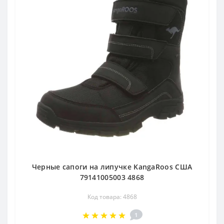
Черные сапоги на липучке KangaRoos США
79141005003 4868
Код товара: 4868
1