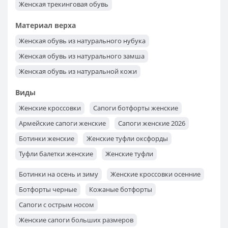
Женская трекинговая обувь
Женская обувь KangaRoos
Женская обувь Lesta
Материал верха
Женская обувь из натурального нубука
Женская обувь из натурального замша
Женская обувь из натуральной кожи
Виды
Женские кроссовки
Сапоги ботфорты женские
Армейские сапоги женские
Сапоги женские 2026
Ботинки женские
Женские туфли оксфорды
Туфли балетки женские
Женские туфли
Женские ботильоны
Женские мокасины
Ботинки на осень и зиму
Женские кроссовки осенние
Туфли лоферы женские
Женские туфли лодочки
Ботфорты черные
Кожаные ботфорты
Сапоги с острым носом
Женские сапоги больших размеров