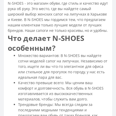
N-SHOES - это магазин обуви, где стиль и качество идут
Купить сапоги зимние женские кожаные недорого
рука об руку. Это место, где вы найдете самый
Сапоги зимние женские кожаные
широкий выбор женских сапог на липучках в Харькове
и Киеве. В N-SHOES мы гордимся тем, что предлагаем
Зимние сапоги женские
Модные сапожки осень
нашим клиенткам только лучшие модели от лучших
Сапоги женские осенние - распродажа
брендов. Наши сапоги не только красивы, но и удобны.
Женские осенние сапоги на низком каблуке
Что делает N-SHOES
Сапоги осенние женские кожаные
особенным?
Сапоги кожаные женские демисезонные
Множество вариантов: В N-SHOES вы найдете
Сапоги замшевые демисезонные женские
сотни моделей сапог на липучках. Независимо от
Сапоги демисезонные женские без каблука
того, ищете ли вы что-то элегантное для офиса
или стильное для прогулок по городу, у нас есть
Осенние сапоги женские
идеальная пара для вас.
Сапоги демисезонные женские
Качество превыше всего: Мы ценим ваш
комфорт и долговечность. Вся обувь в N-SHOES
Ботинки на высокой подошве женские
изготавливается из высококачественных
Ортопедические ботинки женские
материалов, чтобы служить вам долго.
Трендовые бренды: Мы всегда следим за
Женские спортивные ботинки
последними модными тенденциями и
Женские ботинки на тракторной подошве
предлагаем вам обувь от таких брендов, как