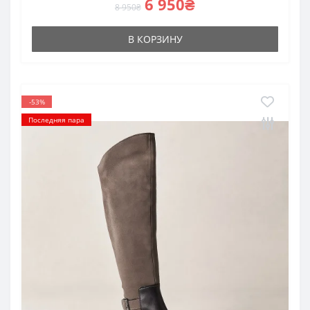
6 950₴
8 950₴
В КОРЗИНУ
-53%
Последняя пара