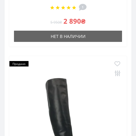
1
2 890₴
5 950₴
НЕТ В НАЛИЧИИ
Продано