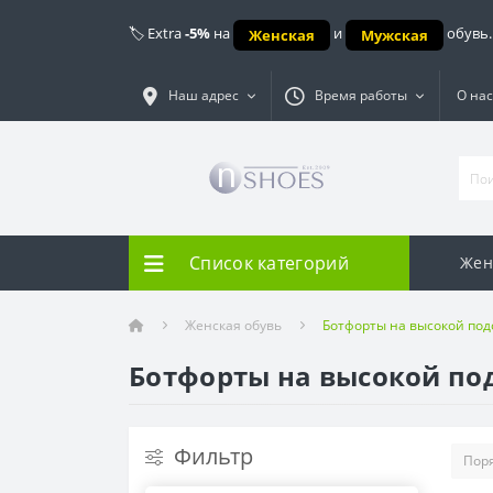
🏷️ Extra
-5%
на
и
обувь.
Женская
Мужская
Наш адрес
Время работы
О нас
Список категорий
Жен
Женская обувь
Ботфорты на высокой по
Ботфорты на высокой по
Фильтр