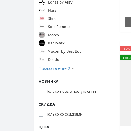
Lonza by Allsy
Nessi
Simen
Solo Femme
Marco
Kaniowski
-52%
Visconi by Best But
Нови
Keddo
Показать еще 2
НОВИНКА
Только новые поступления
СКИДКА
Только со cкидками
ЦЕНА