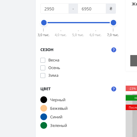
Ж
-
₴
3,0 тыс.
4,0 тыс.
5,0 тыс.
6,0 тыс.
7,0 тыс.
СЕЗОН
Весна
Осень
Зима
ЦВЕТ
-23%
Н
Черный
Посл
Бежевый
Синий
Зеленый