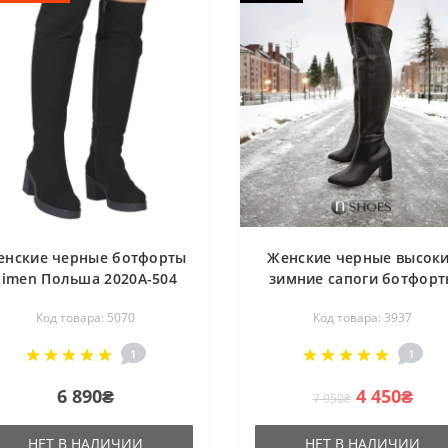
енские черные ботфорты
Женские черные высок
Simen Польша 2020A-504
зимние сапоги ботфор
5070
Kaniowski k-3051-013937 
Код товара: 5070
Код товара: 3937
натуральной кожи с
утеплением из
1
1
натуральной шерсти о
польского бренда
6 890₴
4 450₴
7 950₴
НЕТ В НАЛИЧИИ
НЕТ В НАЛИЧИИ