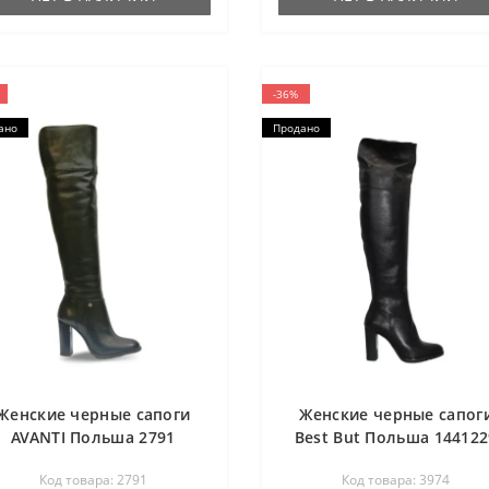
-36%
ано
Продано
Женские черные сапоги
Женские черные сапог
AVANTI Польша 2791
Best But Польша 144122
3974
Код товара: 2791
Код товара: 3974