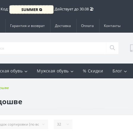
 Код:
Действует до 30.08 🏖️
SUMMER ⧉
Гарантия и возврат
Доставка
Оплата
Контакты
ская обувь
Мужская обувь
% Скидки
Блог
дошве
дошве