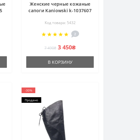
ые
Женские черные кожаные
5
сапоги Kaniowski k-1037607
а
5432 с утеплением
Код товара: 5432
ем
еврозима от польской
фабрики
2
3 450₴
7 490₴
В КОРЗИНУ
-30%
Продано