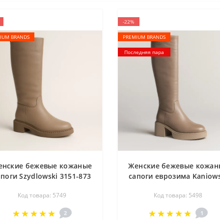
-22%
IUM BRANDS
PREMIUM BRANDS
Последняя пара
енские бежевые кожаные
Женские бежевые кожан
апоги Szydlowski 3151-873
сапоги еврозима Kaniows
5749 еврозима из
k111-akacja 5498
Код товара: 5749
Код товара: 5498
натуральной кожи и
шерсти от польского
2
1
бренда