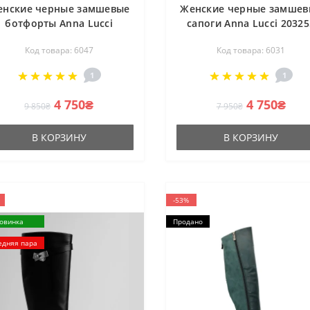
енские черные замшевые
Женские черные замшев
ботфорты Anna Lucci
сапоги Anna Lucci 20325
203257 MX1088-3 BLACK
80923-1B BLACK 6031 н
Код товара: 6047
Код товара: 6031
6047 на платформе, с
платформе, с утеплени
утеплением еврозима
еврозима
1
1
4 750₴
4 750₴
9 850₴
7 950₴
В КОРЗИНУ
В КОРЗИНУ
-53%
овинка
Продано
едняя пара