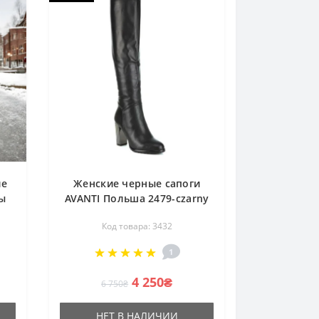
ие
Женские черные сапоги
ты
AVANTI Польша 2479-czarny
из
3432
Код товара: 3432
1
т
4 250₴
6 750₴
НЕТ В НАЛИЧИИ