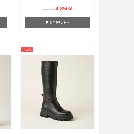
4 850₴
7 950₴
В КОРЗИНУ
-54%