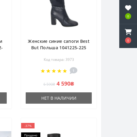
0
0
и
Женские синие сапоги Best
2-
But Польша 1041225-225
3973
Код товара: 3973
1
4 590₴
6 590₴
НЕТ В НАЛИЧИИ
-37%
Продано