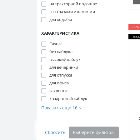
на тракторной подошве
со стразами и камнями
для ходьбы
-36%
ХАРАКТЕРИСТИКА
Прод
Casual
без каблука
высокий каблук
для вечеринки
для отпуска
для офиса
закрытые
квадратный каблук
Показать еще 16
Сбросить
Выберите фильтры