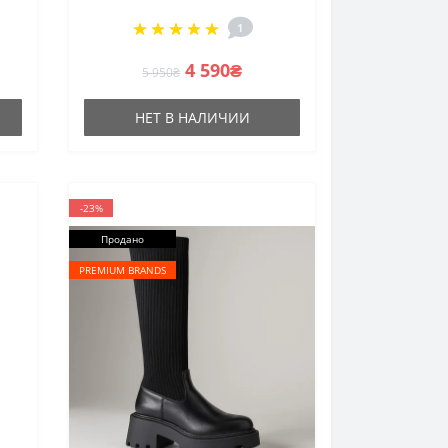
1
4 590₴
5 950₴
НЕТ В НАЛИЧИИ
-23%
Продано
PREMIUM BRANDS