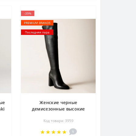
-39%
PREMIUM BRANDS
Последняя пара
ые
Женские черные
ki
демисезонные высокие
сапоги ботфорты NESSI
Код товара: 3959
17276 3959 со скидкой 40
размер из натуральной
1
кожм от польского бренда