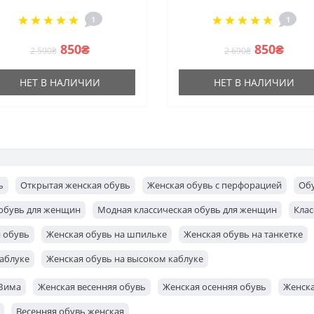
размер для прогулок
зиму модостойкие с
1
1
водонепроницаемые от
утеплением на мемран
американского бренда
gore-tex 36 и 38 размер 
850₴
850₴
2 590₴
2 690₴
скидкой
НЕТ В НАЛИЧИИ
НЕТ В НАЛИЧИИ
ь
Открытая женская обувь
Женская обувь с перфорацией
Обу
 обувь для женщин
Модная классическая обувь для женщин
Клас
 обувь
Женская обувь на шпильке
Женская обувь на танкетке
аблуке
Женская обувь на высоком каблуке
/Зима
Женская весенняя обувь
Женская осенняя обувь
Женска
Весенняя обувь женская