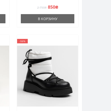
850₴
2 750₴
В КОРЗИНУ
-56%