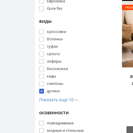
Еврозима
PREM
Gore-Tex
ВИДЫ
кроссовки
ботинки
туфли
сапоги
лоферы
босоножки
кеды
Ж
слипоны
дутики
Показать еще 10
ОСОБЕННОСТИ
повседневные
модные и стильные