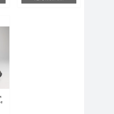
и
ze
ь и