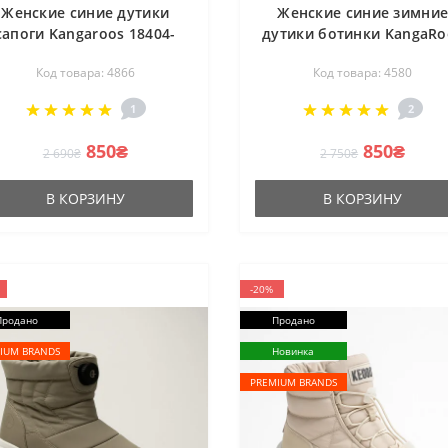
Женские синие дутики
Женские синие зимни
сапоги Kangaroos 18404-
дутики ботинки KangaRo
00-4204 4866 для осени и
США 39073-000-4074-now
Код товара: 4866
Код товара: 4580
зимы размер 37 и 38 с
grey 4580 со скидкой 3
мембраной Gore-tex со
размер от американско
1
2
кидкой от американского
бренда
бренда
850₴
850₴
2 690₴
2 750₴
В КОРЗИНУ
В КОРЗИНУ
-20%
Продано
Продано
IUM BRANDS
Новинка
PREMIUM BRANDS