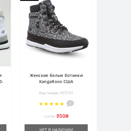
и
Женские белые ботинки
0-
KangaRoos США
Woodhollow Light 47183050
Код товара: 4575-01
4575
1
850₴
2 970₴
НЕТ В НАЛИЧИИ