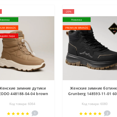
-20%
Новинка
Новинка
IUM BRANDS
PREMIUM BRANDS
едняя пара
Женские зимние дутики
Женские зимние ботин
EDDO 448188-04-04 brown
Grunberg 148593-11-01 6
6064 шоколадные
из натуральной кожи 
Код товара: 6064
Код товара: 6080
водостойкие ботинки с
утеплением на Gore-Tex
нейлоновым верхом и
подкладкой с NanoTex
1
2
меховым утепителем от
мембраной