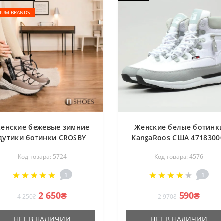
IUM BRANDS
енские бежевые зимние
Женские белые ботинк
дутики ботинки CROSBY
KangaRoos США 4718300
448094-06-04W 5724 для
White 4576
Код товара: 5724
Код товара: 4576
защиты ног от холода,
влаги и снега
1
1
2 650₴
590₴
4 250₴
2 970₴
НЕТ В НАЛИЧИИ
НЕТ В НАЛИЧИИ