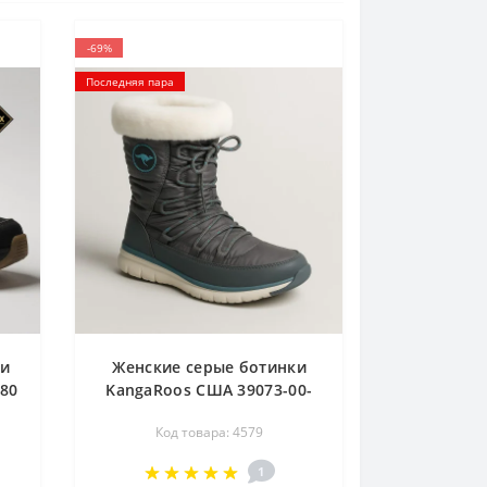
-69%
Последняя пара
ки
Женские серые ботинки
080
KangaRoos США 39073-00-
с
2026-grey-blue 4579
Код товара: 4579
 и
-
1