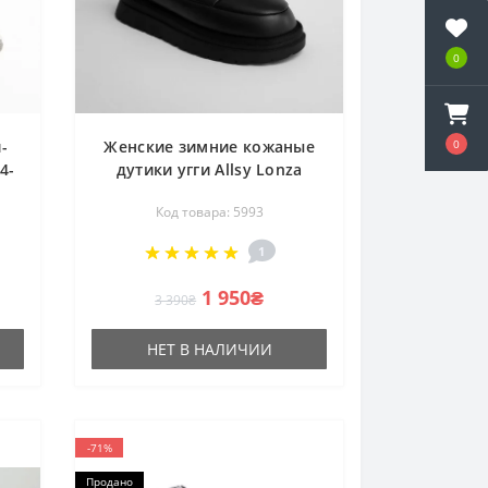
0
0
-
Женские зимние кожаные
4-
дутики угги Allsy Lonza
е
201656 615-20-1 BLACK 5993
Код товара: 5993
ый
черные
ха
1
а
1 950₴
3 390₴
НЕТ В НАЛИЧИИ
-71%
Продано