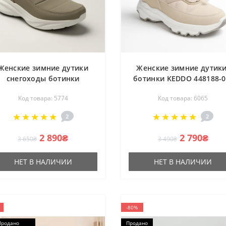
Женские зимние дутики
Женские зимние дутики
снегоходы ботинки
ботинки KEDDO 448188-0
GRUNBERG 148501-12-03
02e Milk 6065 молочны
Код товара: 5774
Код товара: 6065
5774 с утеплением nano-
водостойкий нейлонов
TEX и система быстрой
верх и утепление из ме
2
2
шнуровки BOA®
от британского бренд
2 890₴
2 790₴
3 650₴
3 490₴
НЕТ В НАЛИЧИИ
НЕТ В НАЛИЧИИ
-80%
Продано
Продано