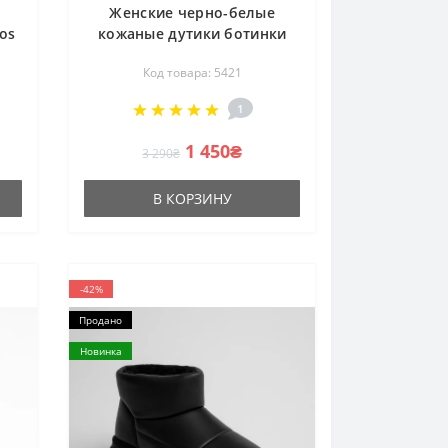
е
Женские черно-белые
os
кожаные дутики ботинки
y-
Lasocki ARC-DIUNA-06 White
Код товара: 5421
6
5421 для зимнего отдыха и
го
туризма из натуральной
1
кожи от польского бренда
1 450₴
3 290₴
В КОРЗИНУ
-42%
Продано
Новинка