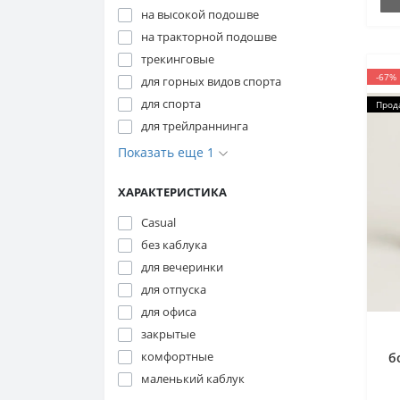
на высокой подошве
на тракторной подошве
трекинговые
-67%
для горных видов спорта
для спорта
Прод
для трейлраннинга
Показать еще 1
ХАРАКТЕРИСТИКА
Casual
без каблука
для вечеринки
для отпуска
для офиса
закрытые
комфортные
б
0
маленький каблук