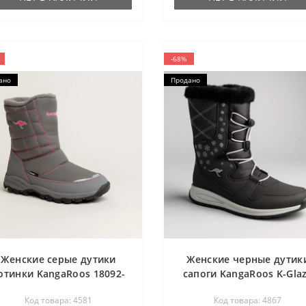
-68%
ано
Продано
Женские серые дутики
Женские черные дутик
отинки KangaRoos 18092-
сапоги KangaRoos K-Gla
00-2025 grey-blossom pink
Rtx 18405-000-5002 Jet
Код товара: 4581
Код товара: 4867
4581 со скидкой 36 и 37
Black-Silver 4867 на осен