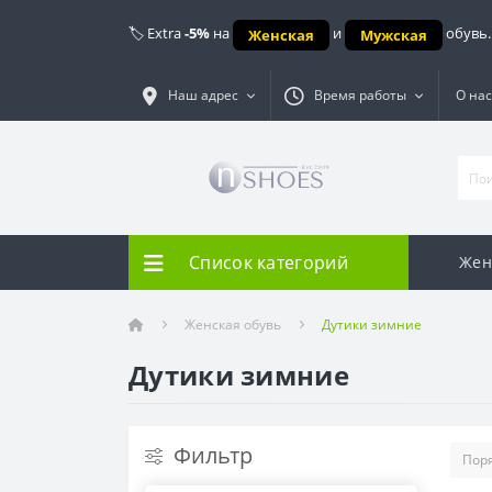
🏷️ Extra
-5%
на
и
обувь.
Женская
Мужская
Наш адрес
Время работы
О нас
Список категорий
Жен
Женская обувь
Дутики зимние
Дутики зимние
Фильтр