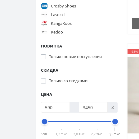
Crosby Shoes
Lasocki
KangaRoos
Keddo
НОВИНКА
-68%
Только новые поступления
СКИДКА
Только со cкидками
ЦЕНА
-
₴
590
1,3 тыс.
2,0 тыс.
2,7 тыс.
3,5 тыс.