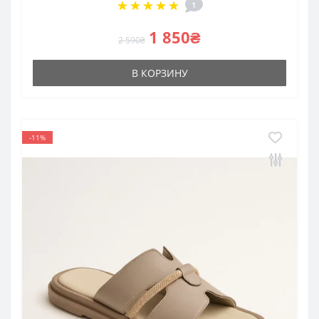
1
1 850₴
2 590₴
В КОРЗИНУ
-11%