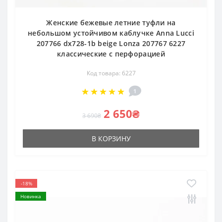
Женские бежевые летние туфли на
небольшом устойчивом каблучке Anna Lucci
207766 dx728-1b beige Lonza 207767 6227
классические с перфорацией
Код товара: 6227
1
2 650₴
3 690₴
В КОРЗИНУ
-18%
Новинка