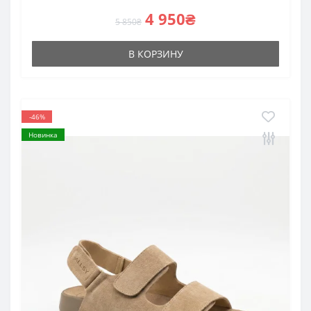
4 950₴
5 850₴
В КОРЗИНУ
-46%
Новинка