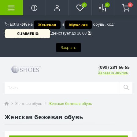
0
0
0
🏷️ Extra
-5%
на
и
обувь. Код:
Женская
Мужская
Действует до 30.08 🏖️
SUMMER ⧉
Закрыть
(099) 281 66 55
Заказать звонок
Женская обувь
Женская бежевая обувь
Женская бежевая обувь