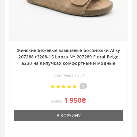
Женские бежевые замшевые босоножки Allsy
207288 r3268-15 Lonza NY 207289 Floral Beige
6230 на липучках комфортные и модные
Код товара: 6230
2
1 950₴
3 590₴
В КОРЗИНУ