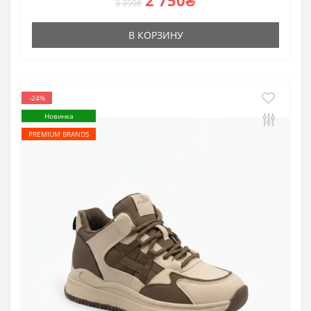
2 750₴
3 390₴
В КОРЗИНУ
-24%
Новинка
PREMIUM BRANDS