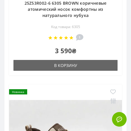
25Z53R002-6 6305 BROWN коричневые
атомический носок комфортны из
натурального нубука
Код товара: 6305
1
3 590₴
В КОРЗИНУ
Новинка