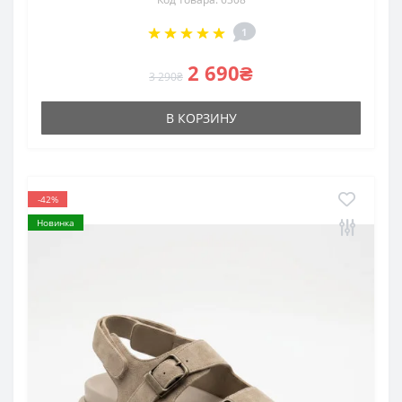
1
2 690₴
3 290₴
В КОРЗИНУ
-42%
Новинка