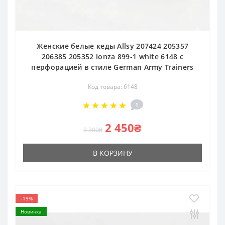
Женские белые кеды Allsy 207424 205357
206385 205352 lonza 899-1 white 6148 с
перфорацией в стиле German Army Trainers
Код товара: 6148
1
2 450₴
3 300₴
В КОРЗИНУ
-19%
Новинка