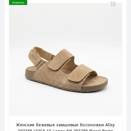
Новинка
Женские бежевые замшевые босоножки Allsy
207288 r3268-15 Lonza NY 207289 Floral Beige