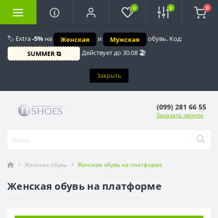
0
0
0
🏷️ Extra
-5%
на
и
обувь. Код:
Женская
Мужская
Действует до 30.08 🏖️
SUMMER ⧉
Закрыть
(099) 281 66 55
Заказать звонок
Женская обувь
Женская обувь на платформе
Женская обувь на платформе