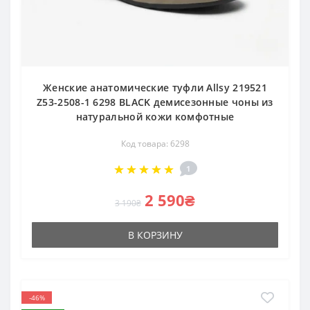
Женские анатомические туфли Allsy 219521
Z53-2508-1 6298 BLACK демисезонные чоны из
натуральной кожи комфотные
Код товара: 6298
1
2 590₴
3 190₴
В КОРЗИНУ
-46%