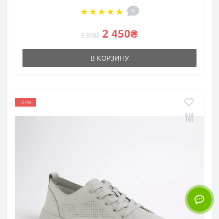
1
2 450₴
3 300₴
В КОРЗИНУ
-21%