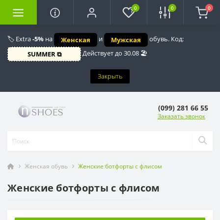
0
0
0
🏷️ Extra
-5%
на
и
обувь. Код:
Женская
Мужская
Действует до 30.08 🏖️
SUMMER ⧉
Закрыть
(099) 281 66 55
Заказать звонок
Женская обувь
Женские ботфорты с флисом
Женские ботфорты с флисом