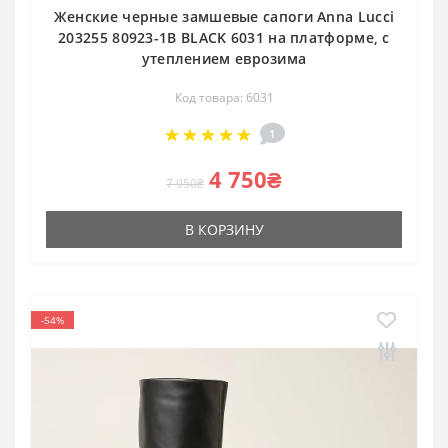
Женские черные замшевые сапоги Anna Lucci
203255 80923-1B BLACK 6031 на платформе, с
утеплением еврозима
Код товара: 6031
1
4 750₴
7 950₴
В КОРЗИНУ
-54%