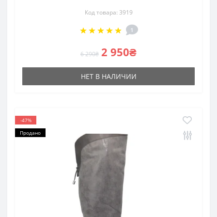
Код товара: 3919
1
2 950₴
6 290₴
НЕТ В НАЛИЧИИ
-47%
Продано