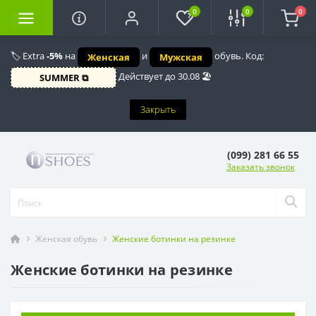
0
0
0
🏷️ Extra
-5%
на
и
обувь. Код:
Женская
Мужская
Действует до 30.08 🏖️
SUMMER ⧉
Закрыть
(099) 281 66 55
Заказать звонок
Женская обувь
Женские ботинки на резинке
Женские ботинки на резинке