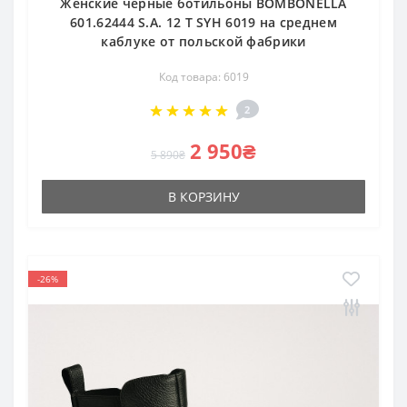
Женские чёрные ботильоны BOMBONELLA
601.62444 S.A. 12 T SYH 6019 на среднем
каблуке от польской фабрики
Код товара: 6019
2
2 950₴
5 890₴
В КОРЗИНУ
-26%