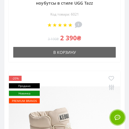
ноубутсы в стиле UGG Tazz
Код товара: 6021
1
2 390₴
3 190₴
В КОРЗИНУ
-20%
Продано
Новинка
PREMIUM BRANDS