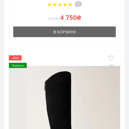
1
4 750₴
9 850₴
В КОРЗИНУ
-40%
Новинка