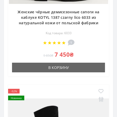
Женские чёрные демисезонные сапоги на
каблуке KOTYL 1387 czarny lico 6033 из
натуральной кожи от польской фабрики
Код товара: 6033
1
7 450₴
9 850₴
В КОРЗИНУ
-52%
Новинка