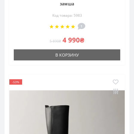
замша
Код товара: 5983
1
4 990₴
5 890₴
В КОРЗИНУ
-53%