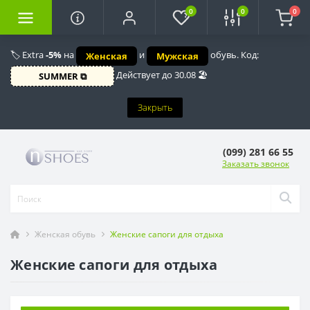
0
0
0
🏷️ Extra
-5%
на
и
обувь. Код:
Женская
Мужская
Действует до 30.08 🏖️
SUMMER ⧉
Закрыть
(099) 281 66 55
Заказать звонок
Женская обувь
Женские сапоги для отдыха
Женские сапоги для отдыха