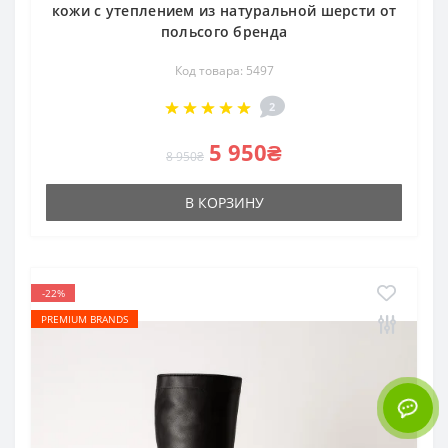
кожи с утеплением из натуральной шерсти от
польсого бренда
Код товара: 5497
2
5 950₴
8 950₴
В КОРЗИНУ
-22%
PREMIUM BRANDS