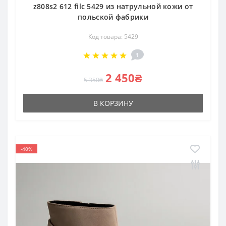
z808s2 612 filc 5429 из натрульной кожи от
польской фабрики
Код товара: 5429
1
2 450₴
5 350₴
В КОРЗИНУ
-40%