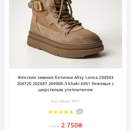
Женские зимние ботинки Allsy Lonza 204903
204720 202687 269008-3 khaki 6051 бежевые с
шерстяным утеплителем
Код товара: 6051
1
2 750₴
4 290₴