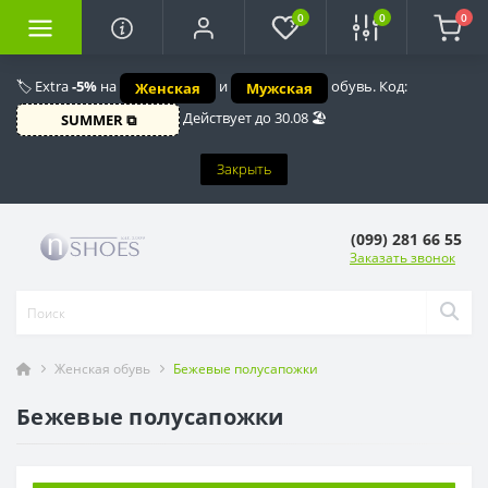
0
0
0
🏷️ Extra
-5%
на
и
обувь. Код:
Женская
Мужская
Действует до 30.08 🏖️
SUMMER ⧉
Закрыть
(099) 281 66 55
Заказать звонок
Женская обувь
Бежевые полусапожки
Бежевые полусапожки