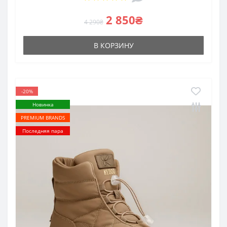
2 850₴
4 290₴
В КОРЗИНУ
-20%
Новинка
PREMIUM BRANDS
Последняя пара