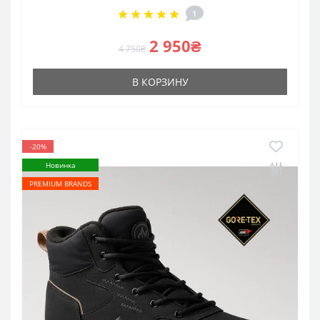
1
2 950₴
4 750₴
В КОРЗИНУ
-20%
Новинка
PREMIUM BRANDS