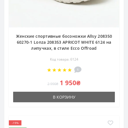
Женские спортивные босоножки Allsy 208350
60270-1 Lonza 208353 APRICOT WHITE 6124 на
липучках, в стиле Ecco Offroad
Код товара: 6124
1
1 950₴
2 990₴
В КОРЗИНУ
-19%