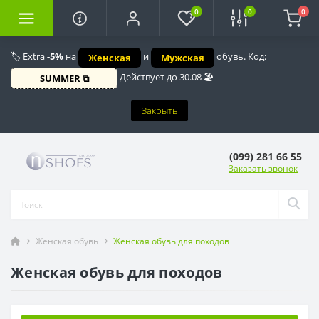
0
0
0
🏷️ Extra
-5%
на
и
обувь. Код:
Женская
Мужская
Действует до 30.08 🏖️
SUMMER ⧉
Закрыть
(099) 281 66 55
Заказать звонок
Женская обувь
Женская обувь для походов
Женская обувь для походов