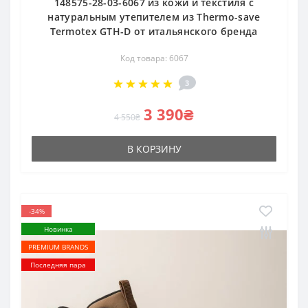
148575-28-03-6067 из кожи и текстиля с
натуральным утепителем из Thermo-save
Termotex GTH-D от итальянского бренда
Код товара: 6067
3
3 390₴
4 550₴
В КОРЗИНУ
-34%
Новинка
PREMIUM BRANDS
Последняя пара