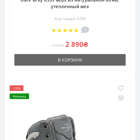
утепленный мех
Код товара: 6359
1
2 890₴
3 590₴
В КОРЗИНУ
-19%
Новинка