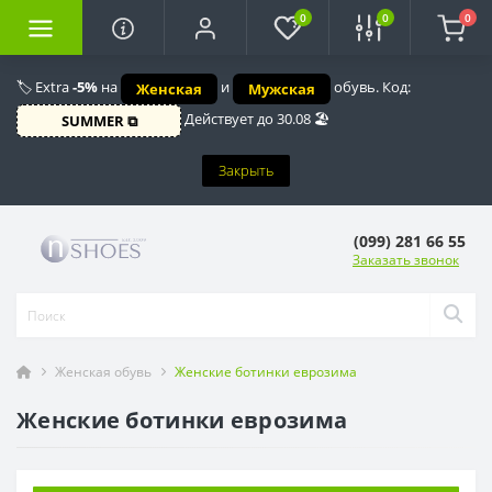
0
0
0
🏷️ Extra
-5%
на
и
обувь. Код:
Женская
Мужская
Действует до 30.08 🏖️
SUMMER ⧉
Закрыть
(099) 281 66 55
Заказать звонок
Женская обувь
Женские ботинки еврозима
Женские ботинки еврозима