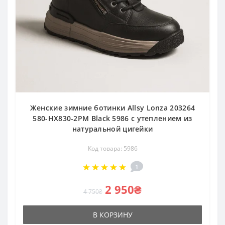
Женские зимние ботинки Allsy Lonza 203264
580-HX830-2PM Black 5986 с утеплением из
натуральной цигейки
Код товара: 5986
1
2 950₴
4 750₴
В КОРЗИНУ