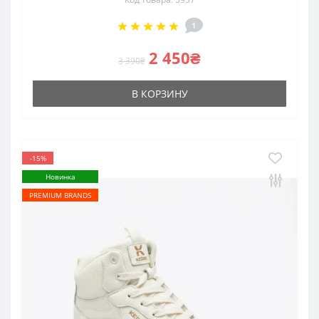
1
2 450₴
3 390₴
В КОРЗИНУ
-15%
Новинка
PREMIUM BRANDS