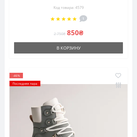
Код товара: 4579
1
850₴
2 750₴
В КОРЗИНУ
-46%
Последняя пара