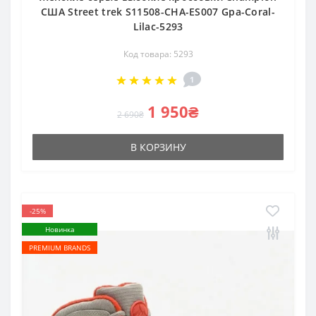
США Street trek S11508-CHA-ES007 Gpa-Coral-
Lilac-5293
Код товара: 5293
1
1 950₴
2 690₴
В КОРЗИНУ
-25%
Новинка
PREMIUM BRANDS