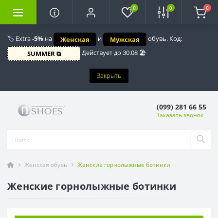
0
0
0
🏷️ Extra
-5%
на
и
обувь. Код:
Женская
Мужская
Действует до 30.08 🏖️
SUMMER ⧉
Закрыть
(099) 281 66 55
Заказать звонок
Женская обувь
Женские горнолыжные ботинки
Женские горнолыжные ботинки