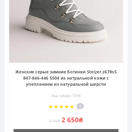
Женские серые зимние ботинки Steizer z678s5
847-846-446 5504 из натральной кожи с
упеплением из натуральной шерсти
Код товара: 5504
1
2 650₴
4 950₴