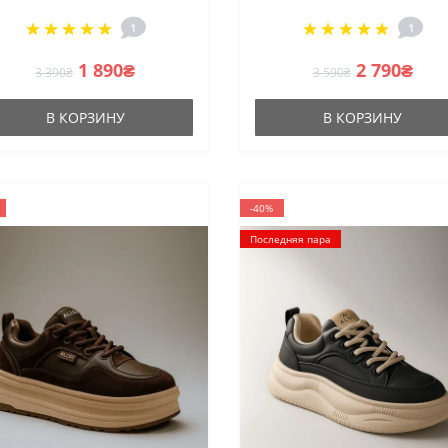
платфоме
стиле Liu Jo EVA 02
1
1
1 890₴
2 790₴
3 390₴
3 590₴
В КОРЗИНУ
В КОРЗИНУ
-40%
Последняя пара