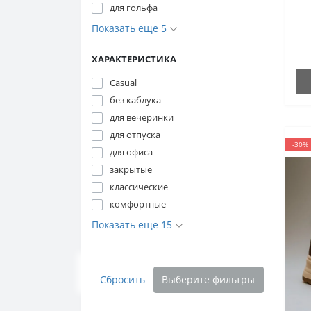
для гольфа
Показать еще 5
ХАРАКТЕРИСТИКА
Casual
без каблука
для вечеринки
для отпуска
-30%
для офиса
закрытые
классические
комфортные
Показать еще 15
Сбросить
Выберите фильтры