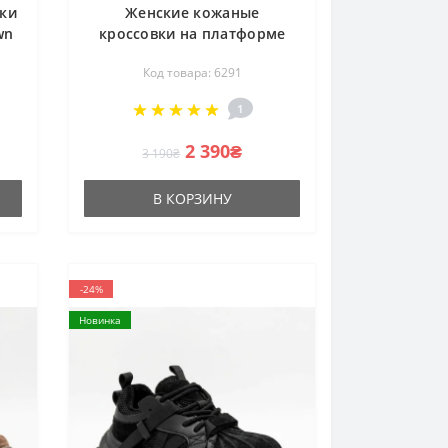
ки
Женские кожаные
wn
кроссовки на платформе
ху
Allsy 218443 588-3 6291
Код товара: 6291
BEIGE COFFEE бежевые
демисезонные из
1
натуральной кожи
2 390₴
3 190₴
В КОРЗИНУ
-24%
Новинка