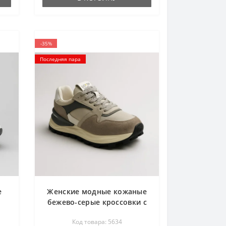
-35%
Последняя пара
е
Женские модные кожаные
бежево-серые кроссовки с
уникальным дизайном
Код товара: 5634
в
Lonza 182423 a42-s1-21014-