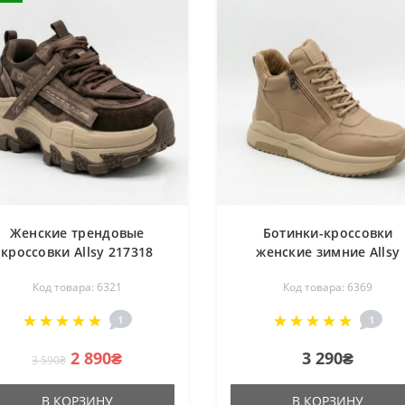
Женские трендовые
Ботинки-кроссовки
кроссовки Allsy 217318
женские зимние Allsy
onza 219767 369-3001-18
215009 26Z120Z3560-1 BE
Код товара: 6321
Код товара: 6369
6Z51R3419-2 6321 BROWN
6369 из натуральной ко
SUEDE коричневые из
бежевые на молнии и
1
1
атуральной кожи в стиле
шнуровке
Balenciaga Triple S
2 890₴
3 290₴
3 590₴
В КОРЗИНУ
В КОРЗИНУ