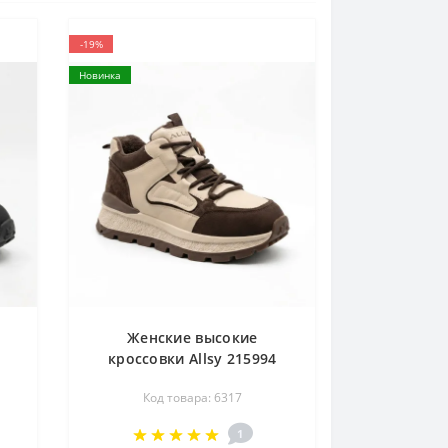
-19%
Новинка
Женские высокие
кроссовки Allsy 215994
M
220225 527-A822-1-5RDM
Код товара: 6317
-
6317 BIG BROWN бежево-
ка
коричневые подкладка
1
жи
байка верх из натуральной