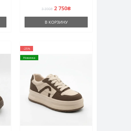
кожи
2 750₴
3 390₴
В КОРЗИНУ
-25%
Новинка