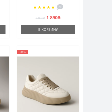
1 grey 5634 демисезонные
1
1 890₴
2 890₴
В КОРЗИНУ
-36%