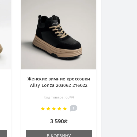
Женские зимние кроссовки
Allsy Lonza 203062 216022
IGE
ARB-2B88-8M, BLACK 6035
Код товара: 6344
жи
черные с шерстяным
утеплителем
1
3 590₴
В КОРЗИНУ