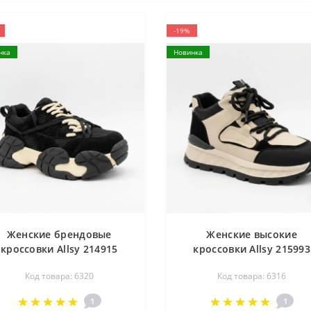
-19%
нка
Новинка
Женские брендовые
Женские высокие
кроссовки Allsy 214915
кроссовки Allsy 215993
602 6320 BLACK черные из
220224 527-A822-1-1RD
Код товара: 6320
Код товара: 6316
атуральной кожи в стиле
6316 BIG BLACK бежево
Balmain B-East
черные подкладка бай
1
1
верх из натуральной ко