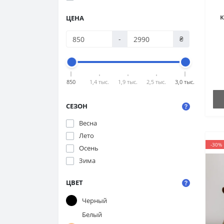
ЦЕНА
-
₴
2
ч
850
1,4 тыс.
1,9 тыс.
2,5 тыс.
3,0 тыс.
СЕЗОН
Весна
Лето
-30%
Осень
Зима
ЦВЕТ
Черный
Белый