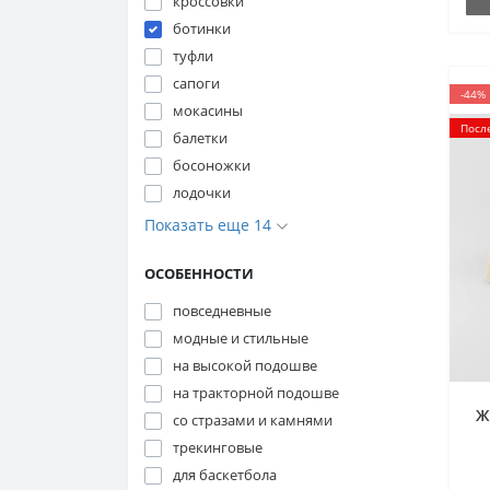
кроссовки
ботинки
туфли
сапоги
-44%
мокасины
Посл
балетки
босоножки
лодочки
Показать еще 14
ОСОБЕННОСТИ
повседневные
модные и стильные
на высокой подошве
на тракторной подошве
Ж
со стразами и камнями
трекинговые
для баскетбола
д