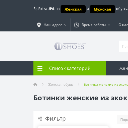
🏷️ Extra
-5%
на
и
обувь.
Женская
Мужская
Наш адрес
Время работы
О нас
Список категорий
Жен
Женская обувь
Ботинки женские из экок
Ботинки женские из эко
Фильтр