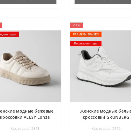
-22%
едняя пара
PREMIUM BRANDS
Последняя пара
енские модные бежевые
Женские модные белы
кроссовки ALLSY Lonza
кроссовки GRUNBERG
196324 15739 5841
157586 06-01E 5799 от
Код товара: 5841
Код товара: 5799
емисезонные на высокой
итальянского бренда 