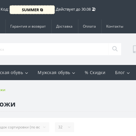
 Код:
Действует до 30.08 🏖️
SUMMER ⧉
Гарантия и возврат
Доставка
Оплата
Контакты
ская обувь
Мужская обувь
% Скидки
Блог
ожи
кожи